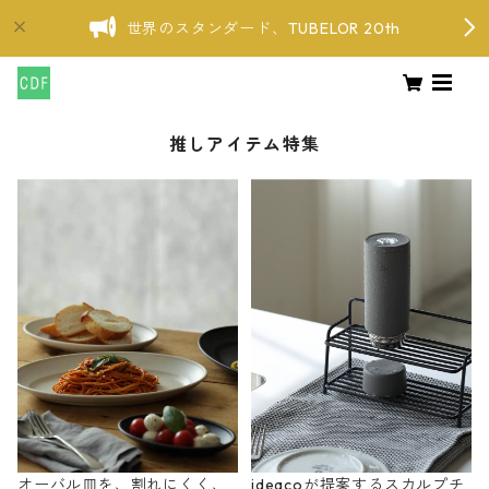
世界のスタンダード、TUBELOR 20th
推しアイテム特集
オーバル皿を、割れにくく、
ideacoが提案するスカルプチ