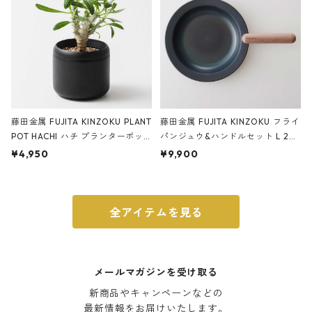
藤田金属 FUJITA KINZOKU PLANT
藤田金属 FUJITA KINZOKU フライ
POT HACHI ハチ プランターポッ
パンジュウ&ハンドルセット L 24c
ト 3号 ブラック
m ガス火・IH対応 鉄フライパン
¥4,950
¥9,900
ウォルナット
全アイテムを見る
メールマガジンを受け取る
新商品やキャンペーンなどの

最新情報をお届けいたします。