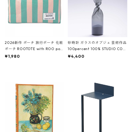
2026新作 ポーチ 旅行ポーチ 化粧
砂時計 ガラスのオブジェ 芸術作品
ポーチ ROOTOTE with ROO pou
100percent 100% STUDIO COH
ch 3532 ルートート WR.ポーチ.ラ
AKU Timeless 100パーセント ス
¥1,980
¥4,400
ミネート-W ピンク・ミント
タジオコハク タイムレス Gray グ
レー