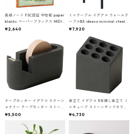
高級ノート FSC認証 中性紙 paper
ミニテーブル イデアコ ウォールテ
blanks ペーパーブランクス MIDI
ーブルB5 ideaco minimal steel f
ハードカバー 罫線 ヴァン・ゴッホ
urniture WALL Table B5 ネイビー
¥2,640
¥7,920
の静物画
テープカッター イデアコ ステーシ
傘立て イデアコ 9本挿し傘立て ミ
ョナリー テープカッター ストーン
ニキューブ ストーンサンドカラー
サンドカラー 石調 ideaco Station
石調 ideaco Umbrella Stand CUB
¥5,500
¥4,730
ery tape cutter ストーンサンド
E ストーンサンドブラック
ブラック