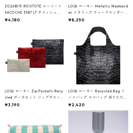
2026新作 ROOTOTE ルートート
LOQI ローキー Metallic Weekend
SACOCHE 3587 LT.サコッシュ.ル
er メタリック ウィークエンダー
ミエ-B ショルダーバッグ グロスピ
ボストンバッグ ショルダーバッグ
¥4,180
¥8,250
ンク
JEAN-MICHEL BASQUIAT/Crown
Black ジャン=ミッシェル・バスキ
ア/クラウン ブラック
LOQI ローキー Zip Pockets Recy
LOQI ローキー Recycled Bag ト
cled ポーチセット ジップポケット
ートバッグ エコバッグ 折りたたみ
ファスナーポーチ 撥水加工 トラベ
大きめ 撥水加工 収納ポーチ CRO
¥3,190
¥2,420
ルポーチ 化粧ポーチ 3点セット C
CODILE/Black クロコダイル/ブラ
ROCODILE/Black,Burgundy,Off
ック
White クロコダイル/ブラック、バ
ーガンディー、オフホワイト