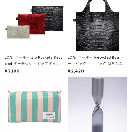
ア/クラウン ブラック
LOQI ローキー Zip Pockets Recy
LOQI ローキー Recycled Bag ト
cled ポーチセット ジップポケット
ートバッグ エコバッグ 折りたたみ
ファスナーポーチ 撥水加工 トラベ
大きめ 撥水加工 収納ポーチ CRO
¥3,190
¥2,420
ルポーチ 化粧ポーチ 3点セット C
CODILE/Black クロコダイル/ブラ
ROCODILE/Black,Burgundy,Off
ック
White クロコダイル/ブラック、バ
ーガンディー、オフホワイト