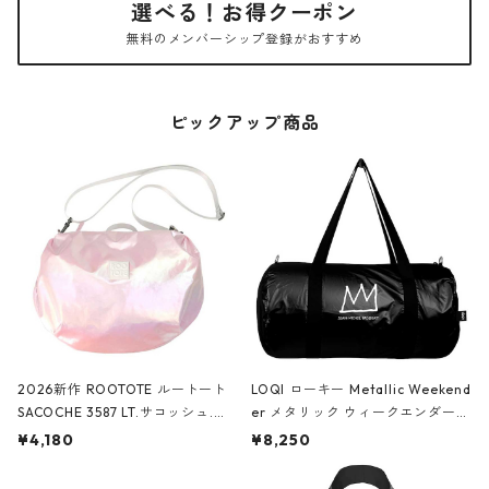
選べる！お得クーポン
無料のメンバーシップ登録がおすすめ
ピックアップ商品
2026新作 ROOTOTE ルートート
LOQI ローキー Metallic Weekend
SACOCHE 3587 LT.サコッシュ.ル
er メタリック ウィークエンダー
ミエ-B ショルダーバッグ グロスピ
ボストンバッグ ショルダーバッグ
¥4,180
¥8,250
ンク
JEAN-MICHEL BASQUIAT/Crown
Black ジャン=ミッシェル・バスキ