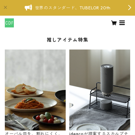
世界のスタンダード、TUBELOR 20th
推しアイテム特集
オーバル皿を、割れにくく、
ideacoが提案するスカルプチ