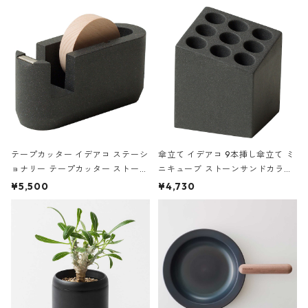
の静物画
テープカッター イデアコ ステーシ
傘立て イデアコ 9本挿し傘立て ミ
ョナリー テープカッター ストーン
ニキューブ ストーンサンドカラー
サンドカラー 石調 ideaco Station
石調 ideaco Umbrella Stand CUB
¥5,500
¥4,730
ery tape cutter ストーンサンド
E ストーンサンドブラック
ブラック