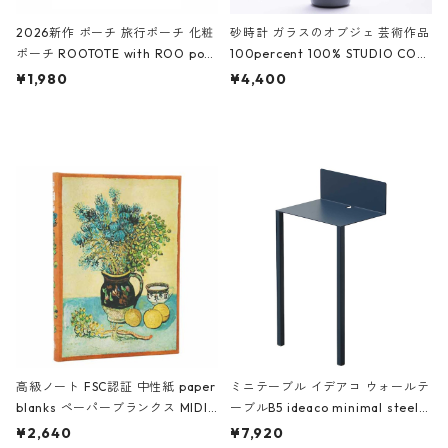
2026新作 ポーチ 旅行ポーチ 化粧
砂時計 ガラスのオブジェ 芸術作品
ポーチ ROOTOTE with ROO pou
100percent 100% STUDIO COH
ch 3532 ルートート WR.ポーチ.ラ
AKU Timeless 100パーセント ス
¥1,980
¥4,400
ミネート-W ピンク・ミント
タジオコハク タイムレス Gray グ
レー
高級ノート FSC認証 中性紙 paper
ミニテーブル イデアコ ウォールテ
blanks ペーパーブランクス MIDI
ーブルB5 ideaco minimal steel f
ハードカバー 罫線 ヴァン・ゴッホ
urniture WALL Table B5 ネイビー
¥2,640
¥7,920