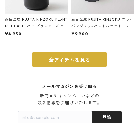
藤田金属 FUJITA KINZOKU PLANT
藤田金属 FUJITA KINZOKU フライ
POT HACHI ハチ プランターポッ
パンジュウ&ハンドルセット L 24c
ト 3号 ブラック
m ガス火・IH対応 鉄フライパン
¥4,950
¥9,900
ウォルナット
全アイテムを見る
メールマガジンを受け取る
新商品やキャンペーンなどの

最新情報をお届けいたします。
登録