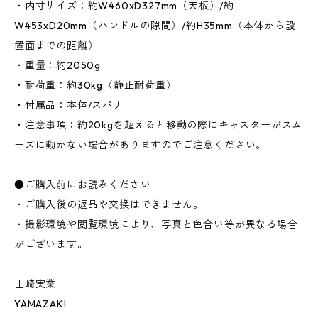
・内寸サイズ：約W460xD327mm（天板）/約
W453xD20mm（ハンドルの隙間）/約H35mm（本体から設
置面までの距離）
・重量：約2050g
・耐荷重：約30kg（静止耐荷重）
・付属品：本体/スパナ
・注意事項：約20kgを超えると移動の際にキャスターがスム
ーズに動かない場合がありますのでご注意ください。
●ご購入前にお読みください
・ご購入後の返品や交換はできません。
・撮影環境や閲覧環境により、写真と色合い等が異なる場合
がございます。
山崎実業
YAMAZAKI