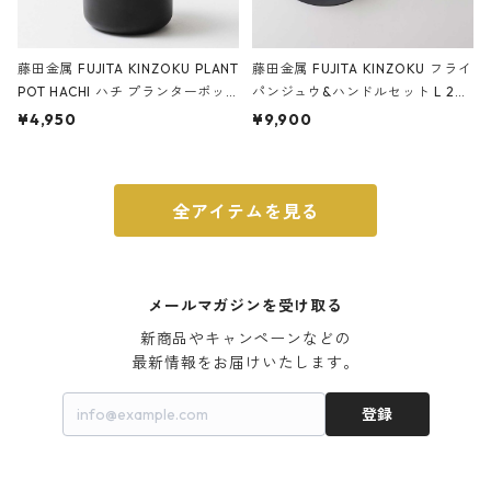
藤田金属 FUJITA KINZOKU PLANT
藤田金属 FUJITA KINZOKU フライ
POT HACHI ハチ プランターポッ
パンジュウ&ハンドルセット L 24c
ト 3号 ブラック
m ガス火・IH対応 鉄フライパン
¥4,950
¥9,900
ウォルナット
全アイテムを見る
メールマガジンを受け取る
新商品やキャンペーンなどの

最新情報をお届けいたします。
登録