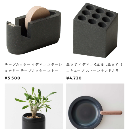
の静物画
テープカッター イデアコ ステーシ
傘立て イデアコ 9本挿し傘立て ミ
ョナリー テープカッター ストーン
ニキューブ ストーンサンドカラー
サンドカラー 石調 ideaco Station
石調 ideaco Umbrella Stand CUB
¥5,500
¥4,730
ery tape cutter ストーンサンド
E ストーンサンドブラック
ブラック