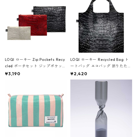
ア/クラウン ブラック
LOQI ローキー Zip Pockets Recy
LOQI ローキー Recycled Bag ト
cled ポーチセット ジップポケット
ートバッグ エコバッグ 折りたたみ
ファスナーポーチ 撥水加工 トラベ
大きめ 撥水加工 収納ポーチ CRO
¥3,190
¥2,420
ルポーチ 化粧ポーチ 3点セット C
CODILE/Black クロコダイル/ブラ
ROCODILE/Black,Burgundy,Off
ック
White クロコダイル/ブラック、バ
ーガンディー、オフホワイト