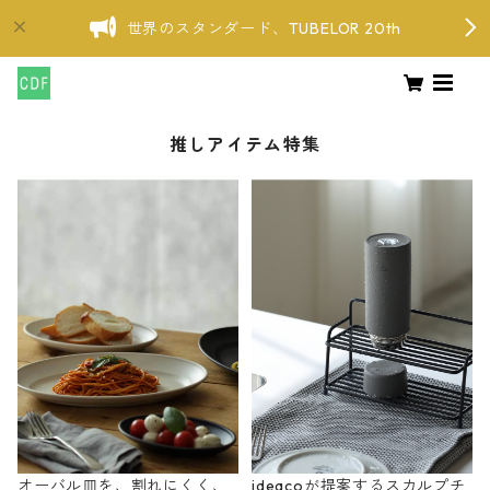
世界のスタンダード、TUBELOR 20th
推しアイテム特集
オーバル皿を、割れにくく、
ideacoが提案するスカルプチ