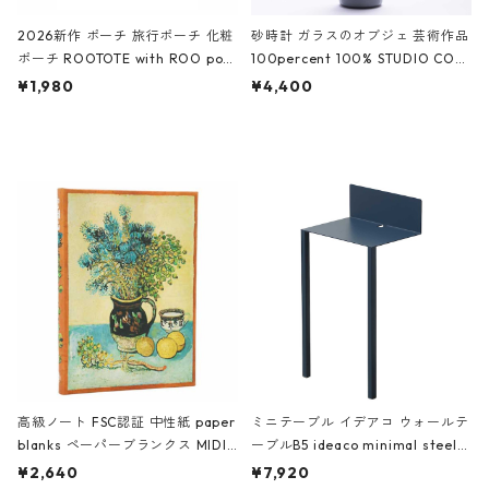
2026新作 ポーチ 旅行ポーチ 化粧
砂時計 ガラスのオブジェ 芸術作品
ポーチ ROOTOTE with ROO pou
100percent 100% STUDIO COH
ch 3532 ルートート WR.ポーチ.ラ
AKU Timeless 100パーセント ス
¥1,980
¥4,400
ミネート-W ピンク・ミント
タジオコハク タイムレス Gray グ
レー
高級ノート FSC認証 中性紙 paper
ミニテーブル イデアコ ウォールテ
blanks ペーパーブランクス MIDI
ーブルB5 ideaco minimal steel f
ハードカバー 罫線 ヴァン・ゴッホ
urniture WALL Table B5 ネイビー
¥2,640
¥7,920