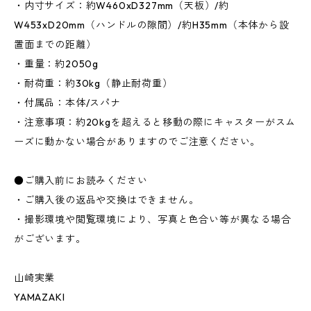
・内寸サイズ：約W460xD327mm（天板）/約
W453xD20mm（ハンドルの隙間）/約H35mm（本体から設
置面までの距離）
・重量：約2050g
・耐荷重：約30kg（静止耐荷重）
・付属品：本体/スパナ
・注意事項：約20kgを超えると移動の際にキャスターがスム
ーズに動かない場合がありますのでご注意ください。
●ご購入前にお読みください
・ご購入後の返品や交換はできません。
・撮影環境や閲覧環境により、写真と色合い等が異なる場合
がございます。
山崎実業
YAMAZAKI