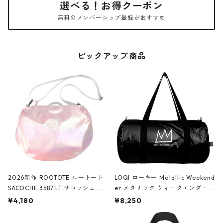
選べる！お得クーポン
無料のメンバーシップ登録がおすすめ
ピックアップ商品
2026新作 ROOTOTE ルートート
LOQI ローキー Metallic Weekend
SACOCHE 3587 LT.サコッシュ.ル
er メタリック ウィークエンダー
ミエ-B ショルダーバッグ グロスピ
ボストンバッグ ショルダーバッグ
¥4,180
¥8,250
ンク
JEAN-MICHEL BASQUIAT/Crown
Black ジャン=ミッシェル・バスキ