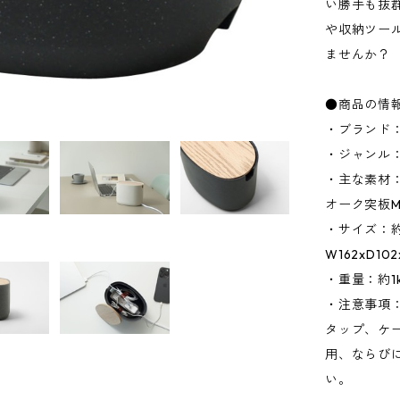
い勝手も抜
や収納ツー
ませんか？
●商品の情
・ブランド：
・ジャンル
・主な素材
オーク突板M
・サイズ：約W
W162xD10
・重量：約1
・注意事項
タップ、ケ
用、ならびに
い。