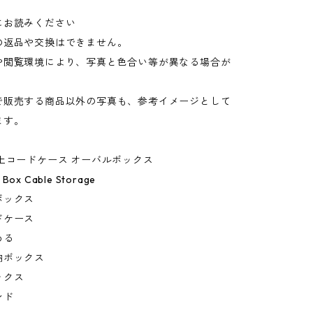
にお読みください
の返品や交換はできません。
や閲覧環境により、写真と色合い等が異なる場合が
。
で販売する商品以外の写真も、参考イメージとして
ます。
上コードケース オーバルボックス
 Box Cable Storage
ボックス
ドケース
める
納ボックス
ックス
ンド