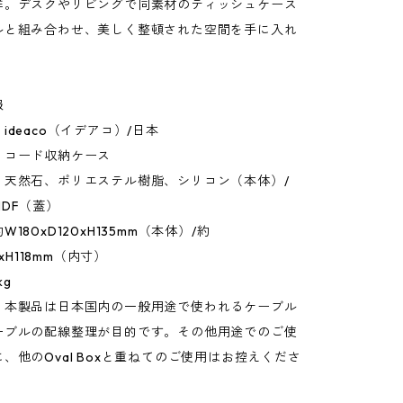
群。デスクやリビングで同素材のティッシュケース
ルと組み合わせ、美しく整頓された空間を手に入れ
報
ideaco（イデアコ）/日本
：コード収納ケース
：天然石、ポリエステル樹脂、シリコン（本体）/
DF（蓋）
180xD120xH135mm（本体）/約
2xH118mm（内寸）
kg
：本製品は日本国内の一般用途で使われるケーブル
ーブルの配線整理が目的です。その他用途でのご使
、他のOval Boxと重ねてのご使用はお控えくださ