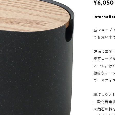
¥6,050
Internatio
当ショップ
てお買い求
底面に電源
充電コード
スです。散
般的なケー
で、オフィ
環境にやさし
二酸化炭素
天然石の粉