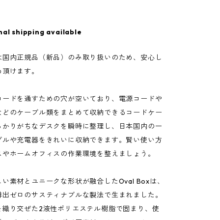
nal shipping available
は国内正規品（新品）のみ取り扱いのため、安心し
め頂けます。
コードを通すための穴が空いており、電源コードや
などのケーブル類をまとめて収納できるコードケー
らかりがちなデスクを瞬時に整理し、日本国内の一
ブルや充電器をきれいに収納できます。賢い使い方
スやホームオフィスの作業環境を整えましょう。
い素材とユニークな形状が融合したOval Boxは、
排出ゼロのサスティナブルな製法で生まれました。
を織り交ぜた2液性ポリエステル樹脂で固まり、使