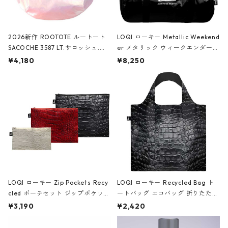
2026新作 ROOTOTE ルートート
LOQI ローキー Metallic Weekend
SACOCHE 3587 LT.サコッシュ.ル
er メタリック ウィークエンダー
ミエ-B ショルダーバッグ グロスピ
ボストンバッグ ショルダーバッグ
¥4,180
¥8,250
ンク
JEAN-MICHEL BASQUIAT/Crown
Black ジャン=ミッシェル・バスキ
ア/クラウン ブラック
LOQI ローキー Zip Pockets Recy
LOQI ローキー Recycled Bag ト
cled ポーチセット ジップポケット
ートバッグ エコバッグ 折りたたみ
ファスナーポーチ 撥水加工 トラベ
大きめ 撥水加工 収納ポーチ CRO
¥3,190
¥2,420
ルポーチ 化粧ポーチ 3点セット C
CODILE/Black クロコダイル/ブラ
ROCODILE/Black,Burgundy,Off
ック