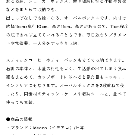
飾る収納、シェーカーボックス。置き場所に悩む小物やお薬
などをまとめて収納でき、
出しっぱなしでも絵になる、オーバルボックスです。内寸は
約幅16cmx奥行10cm、高さ11cm。高さがあるので、11cm程度
の瓶であれば立てていれることもでき、毎日飲むサプリメン
トや常備薬、一人分をすっきり収納。
スティックコーヒーやティーパックも立てて収納できます。
石調の本体と、木蓋の相性もよく、生活感の出てしまう食品
類もまとめて、カップボードに並べると見た目もスッキリ、
インテリアにもなります。オーバルボックスを2段重ねて使
ったり、同素材のティッシュケースや収納ツールと、並べて
使っても素敵。
●商品の情報
・ブランド：ideaco（イデアコ）/日本