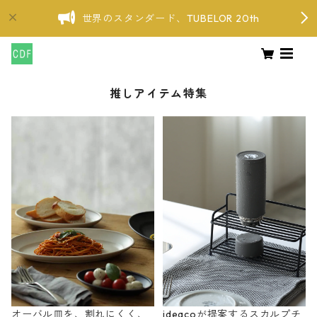
世界のスタンダード、TUBELOR 20th
推しアイテム特集
オーバル皿を、割れにくく、
ideacoが提案するスカルプチ