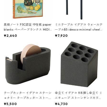
高級ノート FSC認証 中性紙 paper
ミニテーブル イデアコ ウォールテ
blanks ペーパーブランクス MIDI
ーブルB5 ideaco minimal steel f
ハードカバー 罫線 ヴァン・ゴッホ
urniture WALL Table B5 ネイビー
¥2,640
¥7,920
の静物画
テープカッター イデアコ ステーシ
傘立て イデアコ 9本挿し傘立て ミ
ョナリー テープカッター ストーン
ニキューブ ストーンサンドカラー
サンドカラー 石調 ideaco Station
石調 ideaco Umbrella Stand CUB
¥5,500
¥4,730