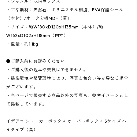
・ジャンル：収納ボックス
・主な素材：天然石、ポリエステル樹脂、EVA保護シール
（本体）/オーク突板MDF（蓋）
・サイズ：約W180xD120xH135mm（本体）/約
W162xD102xH118mm（内寸）
・重量：約1.1kg
●ご購入前にお読みください
・ご購入後の返品や交換はできません。
・撮影環境や閲覧環境により、写真と色合い等が異なる場合
がございます。
・当ページで販売する商品以外の写真も、参考イメージとし
て掲載しています。
イデアコ シェーカーボックス オーバルボックス Sサイズ ハ
イタイプ（高）