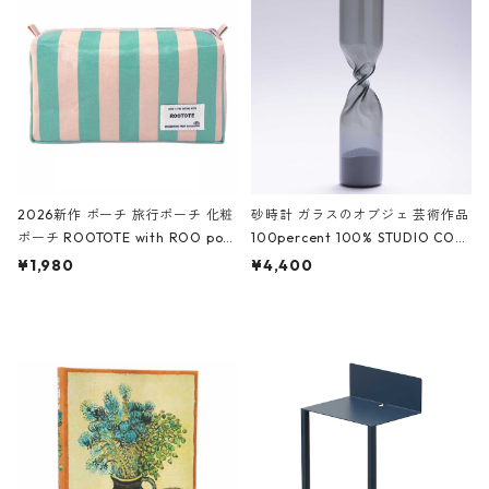
White クロコダイル/ブラック、バ
ーガンディー、オフホワイト
2026新作 ポーチ 旅行ポーチ 化粧
砂時計 ガラスのオブジェ 芸術作品
ポーチ ROOTOTE with ROO pou
100percent 100% STUDIO COH
ch 3532 ルートート WR.ポーチ.ラ
AKU Timeless 100パーセント ス
¥1,980
¥4,400
ミネート-W ピンク・ミント
タジオコハク タイムレス Gray グ
レー