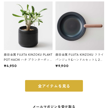
ery tape cutter ストーンサンド
E ストーンサンドブラック
ブラック
藤田金属 FUJITA KINZOKU PLANT
藤田金属 FUJITA KINZOKU フライ
POT HACHI ハチ プランターポッ
パンジュウ&ハンドルセット L 24c
ト 3号 ブラック
m ガス火・IH対応 鉄フライパン
¥4,950
¥9,900
ウォルナット
全アイテムを見る
メールマガジンを受け取る