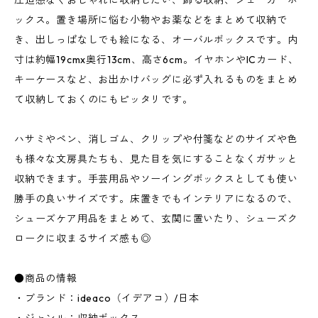
圧迫感なくおしゃれに収納したい、飾る収納、シェーカーボ
ックス。置き場所に悩む小物やお薬などをまとめて収納で
き、出しっぱなしでも絵になる、オーバルボックスです。内
寸は約幅19cmx奥行13cm、高さ6cm。イヤホンやICカード、
キーケースなど、お出かけバッグに必ず入れるものをまとめ
て収納しておくのにもピッタリです。
ハサミやペン、消しゴム、クリップや付箋などのサイズや色
も様々な文房具たちも、見た目を気にすることなくガサッと
収納できます。手芸用品やソーイングボックスとしても使い
勝手の良いサイズです。床置きでもインテリアになるので、
シューズケア用品をまとめて、玄関に置いたり、シューズク
ロークに収まるサイズ感も◎
●商品の情報
・ブランド：ideaco（イデアコ）/日本