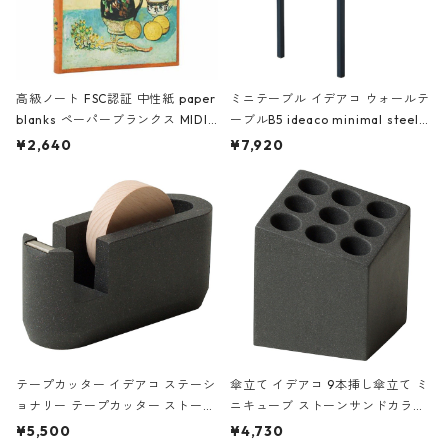
高級ノート FSC認証 中性紙 paper
ミニテーブル イデアコ ウォールテ
blanks ペーパーブランクス MIDI
ーブルB5 ideaco minimal steel f
ハードカバー 罫線 ヴァン・ゴッホ
urniture WALL Table B5 ネイビー
¥2,640
¥7,920
の静物画
テープカッター イデアコ ステーシ
傘立て イデアコ 9本挿し傘立て ミ
ョナリー テープカッター ストーン
ニキューブ ストーンサンドカラー
サンドカラー 石調 ideaco Station
石調 ideaco Umbrella Stand CUB
¥5,500
¥4,730
ery tape cutter ストーンサンド
E ストーンサンドブラック