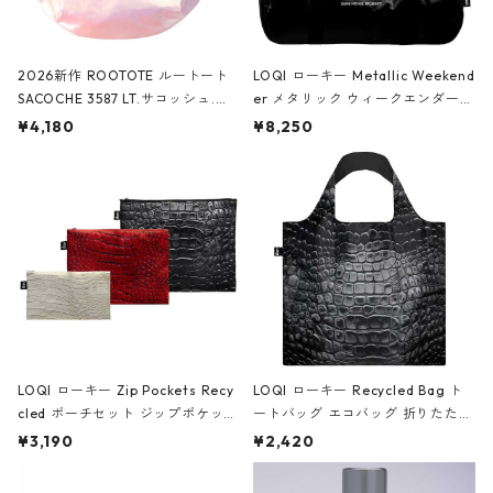
2026新作 ROOTOTE ルートート
LOQI ローキー Metallic Weekend
SACOCHE 3587 LT.サコッシュ.ル
er メタリック ウィークエンダー
ミエ-B ショルダーバッグ グロスピ
ボストンバッグ ショルダーバッグ
¥4,180
¥8,250
ンク
JEAN-MICHEL BASQUIAT/Crown
Black ジャン=ミッシェル・バスキ
ア/クラウン ブラック
LOQI ローキー Zip Pockets Recy
LOQI ローキー Recycled Bag ト
cled ポーチセット ジップポケット
ートバッグ エコバッグ 折りたたみ
ファスナーポーチ 撥水加工 トラベ
大きめ 撥水加工 収納ポーチ CRO
¥3,190
¥2,420
ルポーチ 化粧ポーチ 3点セット C
CODILE/Black クロコダイル/ブラ
ROCODILE/Black,Burgundy,Off
ック