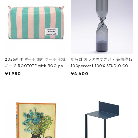
White クロコダイル/ブラック、バ
ーガンディー、オフホワイト
2026新作 ポーチ 旅行ポーチ 化粧
砂時計 ガラスのオブジェ 芸術作品
ポーチ ROOTOTE with ROO pou
100percent 100% STUDIO COH
ch 3532 ルートート WR.ポーチ.ラ
AKU Timeless 100パーセント ス
¥1,980
¥4,400
ミネート-W ピンク・ミント
タジオコハク タイムレス Gray グ
レー