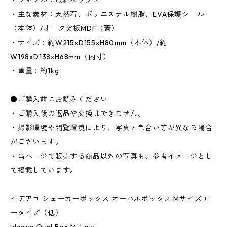
・ジャンル：収納ボックス
・主な素材：天然石、ポリエステル樹脂、EVA保護シール
（本体）/オーク突板MDF（蓋）
・サイズ：約W215xD155xH80mm（本体）/約
W198xD138xH68mm（内寸）
・重量：約1kg
●ご購入前にお読みください
・ご購入後の返品や交換はできません。
・撮影環境や閲覧環境により、写真と色合い等が異なる場合
がございます。
・当ページで販売する商品以外の写真も、参考イメージとし
て掲載しています。
イデアコ シェーカーボックス オーバルボックス Mサイズ ロ
ータイプ（低）