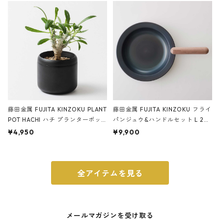
ブラック
藤田金属 FUJITA KINZOKU PLANT
藤田金属 FUJITA KINZOKU フライ
POT HACHI ハチ プランターポッ
パンジュウ&ハンドルセット L 24c
ト 3号 ブラック
m ガス火・IH対応 鉄フライパン
¥4,950
¥9,900
ウォルナット
全アイテムを見る
メールマガジンを受け取る