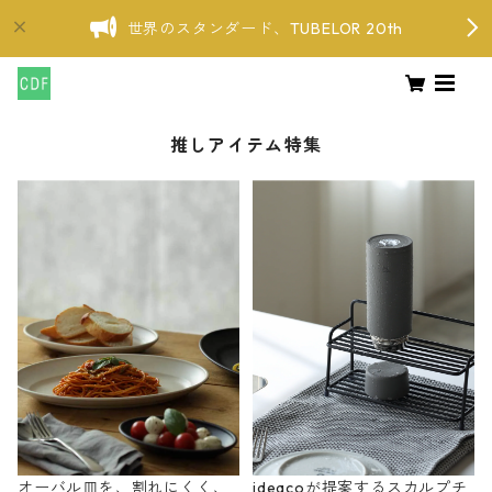
世界のスタンダード、TUBELOR 20th
推しアイテム特集
オーバル皿を、割れにくく、
ideacoが提案するスカルプチ