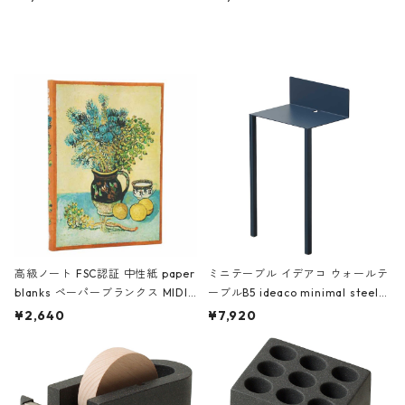
ミネート-W ピンク・ミント
タジオコハク タイムレス Gray グ
レー
高級ノート FSC認証 中性紙 paper
ミニテーブル イデアコ ウォールテ
blanks ペーパーブランクス MIDI
ーブルB5 ideaco minimal steel f
ハードカバー 罫線 ヴァン・ゴッホ
urniture WALL Table B5 ネイビー
¥2,640
¥7,920
の静物画