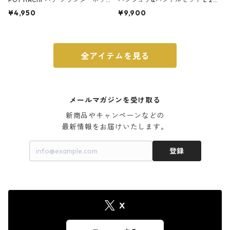
ト 3号 ブラック
m ガス火・IH対応 鉄フライパン
¥4,950
¥9,900
ウォルナット
全アイテムを見る
メールマガジンを受け取る
新商品やキャンペーンなどの

最新情報をお届けいたします。
登録
X