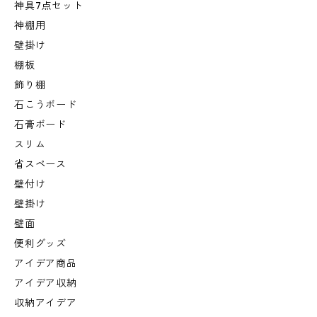
神具7点セット
神棚用
壁掛け
棚板
飾り棚
石こうボード
石膏ボード
スリム
省スペース
壁付け
壁掛け
壁面
便利グッズ
アイデア商品
アイデア収納
収納アイデア