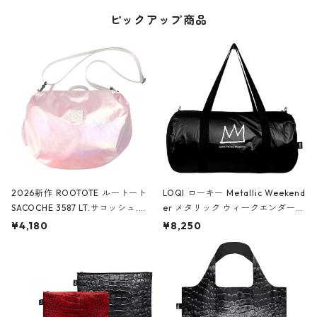
ピックアップ商品
2026新作 ROOTOTE ルートート
LOQI ローキー Metallic Weekend
SACOCHE 3587 LT.サコッシュ.ル
er メタリック ウィークエンダー
ミエ-B ショルダーバッグ グロスピ
ボストンバッグ ショルダーバッグ
¥4,180
¥8,250
ンク
JEAN-MICHEL BASQUIAT/Crown
Black ジャン=ミッシェル・バスキ
ア/クラウン ブラック