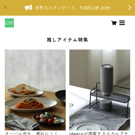
世界のスタンダード、TUBELOR 20th
推しアイテム特集
オーバル皿を、割れにくく、
ideacoが提案するスカルプチ