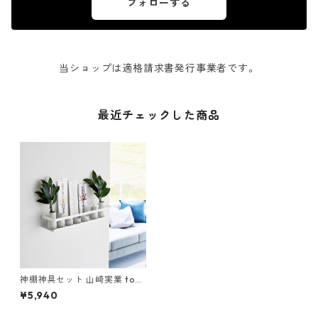
フォローする
当ショップは適格請求書発行事業者です。
最近チェックした商品
神棚神具セット 山崎実業 tow
er タワー 石こうボード壁対応
¥5,940
神棚 神具セット ホワイト