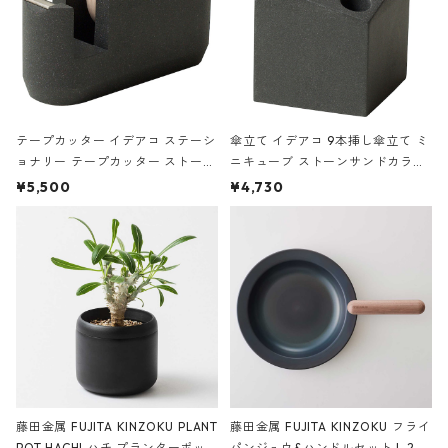
テープカッター イデアコ ステーシ
傘立て イデアコ 9本挿し傘立て ミ
ョナリー テープカッター ストーン
ニキューブ ストーンサンドカラー
サンドカラー 石調 ideaco Station
石調 ideaco Umbrella Stand CUB
¥5,500
¥4,730
ery tape cutter ストーンサンド
E ストーンサンドブラック
ブラック
藤田金属 FUJITA KINZOKU PLANT
藤田金属 FUJITA KINZOKU フライ
POT HACHI ハチ プランターポッ
パンジュウ&ハンドルセット L 24c