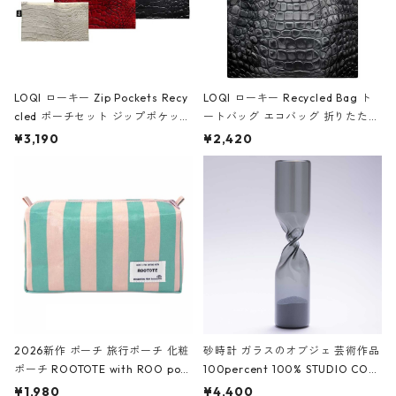
LOQI ローキー Zip Pockets Recy
LOQI ローキー Recycled Bag ト
cled ポーチセット ジップポケット
ートバッグ エコバッグ 折りたたみ
ファスナーポーチ 撥水加工 トラベ
大きめ 撥水加工 収納ポーチ CRO
¥3,190
¥2,420
ルポーチ 化粧ポーチ 3点セット C
CODILE/Black クロコダイル/ブラ
ROCODILE/Black,Burgundy,Off
ック
White クロコダイル/ブラック、バ
ーガンディー、オフホワイト
2026新作 ポーチ 旅行ポーチ 化粧
砂時計 ガラスのオブジェ 芸術作品
ポーチ ROOTOTE with ROO pou
100percent 100% STUDIO COH
ch 3532 ルートート WR.ポーチ.ラ
AKU Timeless 100パーセント ス
¥1,980
¥4,400