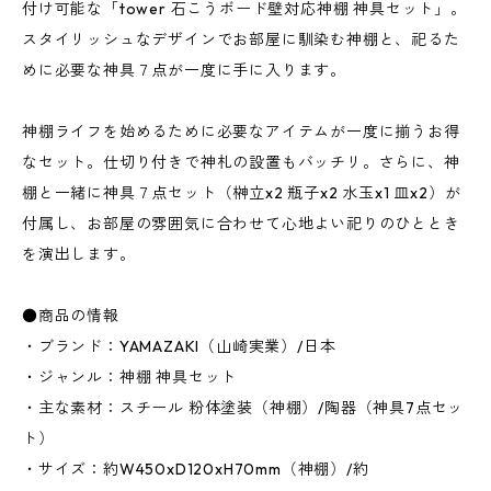
付け可能な「tower 石こうボード壁対応神棚 神具セット」。
スタイリッシュなデザインでお部屋に馴染む神棚と、祀るた
めに必要な神具７点が一度に手に入ります。
神棚ライフを始めるために必要なアイテムが一度に揃うお得
なセット。仕切り付きで神札の設置もバッチリ。さらに、神
棚と一緒に神具７点セット（榊立x2 瓶子x2 水玉x1 皿x2）が
付属し、お部屋の雰囲気に合わせて心地よい祀りのひととき
を演出します。
●商品の情報
・ブランド：YAMAZAKI（山崎実業）/日本
・ジャンル：神棚 神具セット
・主な素材：スチール 粉体塗装（神棚）/陶器（神具7点セッ
ト）
・サイズ：約W450xD120xH70mm（神棚）/約