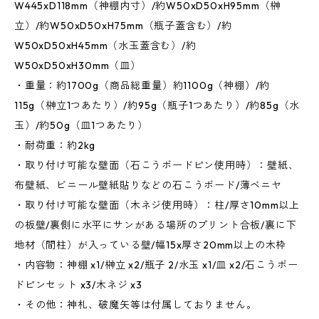
W445xD118mm（神棚内寸）/約W50xD50xH95mm（榊
立）/約W50xD50xH75mm（瓶子蓋含む）/約
W50xD50xH45mm（水玉蓋含む）/約
W50xD50xH30mm（皿）
・重量：約1700g（商品総重量）約1100g（神棚）/約
115g（榊立1つあたり）/約95g（瓶子1つあたり）/約85g（水
玉）/約50g（皿1つあたり）
・耐荷重：約2kg
・取り付け可能な壁面（石こうボードピン使用時）：壁紙、
布壁紙、ビニール壁紙貼りなどの石こうボード/薄ベニヤ
・取り付け可能な壁面（木ネジ使用時）：柱/厚さ10mm以上
の板壁/裏側に水平にサンがある場所のプリント合板/裏に下
地材（間柱）が入っている壁/幅15x厚さ20mm以上の木枠
・内容物：神棚 x1/榊立 x2/瓶子 2/水玉 x1/皿 x2/石こうボー
ドピンセット x3/木ネジ x3
・その他：神札、破魔矢等は付属しておりません。