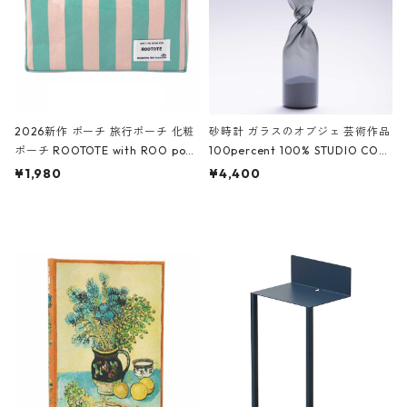
2026新作 ポーチ 旅行ポーチ 化粧
砂時計 ガラスのオブジェ 芸術作品
ポーチ ROOTOTE with ROO pou
100percent 100% STUDIO COH
ch 3532 ルートート WR.ポーチ.ラ
AKU Timeless 100パーセント ス
¥1,980
¥4,400
ミネート-W ピンク・ミント
タジオコハク タイムレス Gray グ
レー