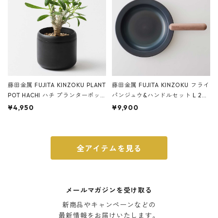
藤田金属 FUJITA KINZOKU PLANT
藤田金属 FUJITA KINZOKU フライ
POT HACHI ハチ プランターポッ
パンジュウ&ハンドルセット L 24c
ト 3号 ブラック
m ガス火・IH対応 鉄フライパン
¥4,950
¥9,900
ウォルナット
全アイテムを見る
メールマガジンを受け取る
新商品やキャンペーンなどの

最新情報をお届けいたします。