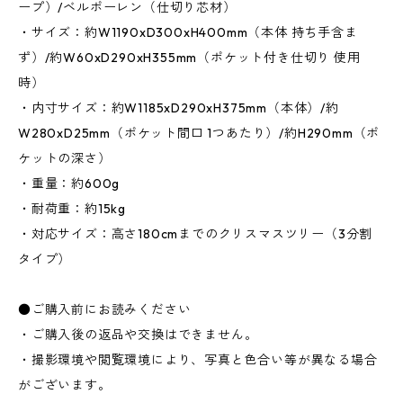
ープ）/ベルポーレン（仕切り芯材）
・サイズ：約W1190xD300xH400mm（本体 持ち手含ま
ず）/約W60xD290xH355mm（ポケット付き仕切り 使用
時）
・内寸サイズ：約W1185xD290xH375mm（本体）/約
W280xD25mm（ポケット間口 1つあたり）/約H290mm（ポ
ケットの深さ）
・重量：約600g
・耐荷重：約15kg
・対応サイズ：高さ180cmまでのクリスマスツリー（3分割
タイプ）
●ご購入前にお読みください
・ご購入後の返品や交換はできません。
・撮影環境や閲覧環境により、写真と色合い等が異なる場合
がございます。