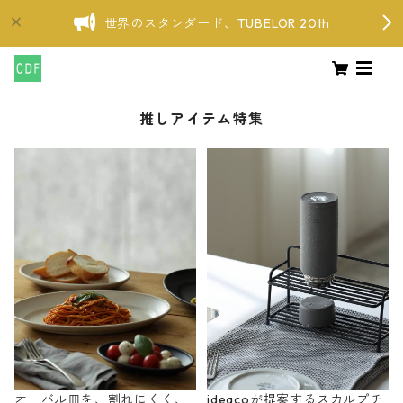
世界のスタンダード、TUBELOR 20th
推しアイテム特集
オーバル皿を、割れにくく、
ideacoが提案するスカルプチ