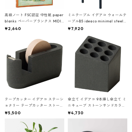
高級ノート FSC認証 中性紙 paper
ミニテーブル イデアコ ウォールテ
blanks ペーパーブランクス MIDI
ーブルB5 ideaco minimal steel f
ハードカバー 罫線 ヴァン・ゴッホ
urniture WALL Table B5 ネイビー
¥2,640
¥7,920
の静物画
テープカッター イデアコ ステーシ
傘立て イデアコ 9本挿し傘立て ミ
ョナリー テープカッター ストーン
ニキューブ ストーンサンドカラー
サンドカラー 石調 ideaco Station
石調 ideaco Umbrella Stand CUB
¥5,500
¥4,730
ery tape cutter ストーンサンド
E ストーンサンドブラック
ブラック