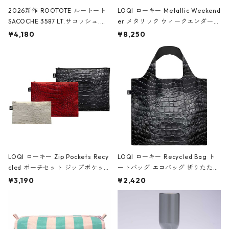
2026新作 ROOTOTE ルートート
LOQI ローキー Metallic Weekend
SACOCHE 3587 LT.サコッシュ.ル
er メタリック ウィークエンダー
ミエ-B ショルダーバッグ グロスピ
ボストンバッグ ショルダーバッグ
¥4,180
¥8,250
ンク
JEAN-MICHEL BASQUIAT/Crown
Black ジャン=ミッシェル・バスキ
ア/クラウン ブラック
LOQI ローキー Zip Pockets Recy
LOQI ローキー Recycled Bag ト
cled ポーチセット ジップポケット
ートバッグ エコバッグ 折りたたみ
ファスナーポーチ 撥水加工 トラベ
大きめ 撥水加工 収納ポーチ CRO
¥3,190
¥2,420
ルポーチ 化粧ポーチ 3点セット C
CODILE/Black クロコダイル/ブラ
ROCODILE/Black,Burgundy,Off
ック
White クロコダイル/ブラック、バ
ーガンディー、オフホワイト