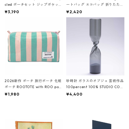
cled ポーチセット ジップポケット
ートバッグ エコバッグ 折りたたみ
ファスナーポーチ 撥水加工 トラベ
大きめ 撥水加工 収納ポーチ CRO
¥3,190
¥2,420
ルポーチ 化粧ポーチ 3点セット C
CODILE/Black クロコダイル/ブラ
ROCODILE/Black,Burgundy,Off
ック
White クロコダイル/ブラック、バ
ーガンディー、オフホワイト
2026新作 ポーチ 旅行ポーチ 化粧
砂時計 ガラスのオブジェ 芸術作品
ポーチ ROOTOTE with ROO pou
100percent 100% STUDIO COH
ch 3532 ルートート WR.ポーチ.ラ
AKU Timeless 100パーセント ス
¥1,980
¥4,400
ミネート-W ピンク・ミント
タジオコハク タイムレス Gray グ
レー