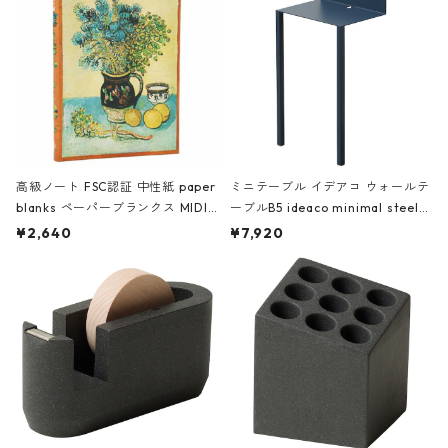
高級ノート FSC認証 中性紙 paper
ミニテーブル イデアコ ウォールテ
blanks ペーパーブランクス MIDI
ーブルB5 ideaco minimal steel f
ハードカバー 罫線 ヴァン・ゴッホ
urniture WALL Table B5 ネイビー
¥2,640
¥7,920
の静物画