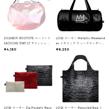
2026新作 ROOTOTE ルートート
LOQI ローキー Metallic Weekend
SACOCHE 3587 LT.サコッシュ.ル
er メタリック ウィークエンダー
ミエ-B ショルダーバッグ グロスピ
ボストンバッグ ショルダーバッグ
¥4,180
¥8,250
ンク
JEAN-MICHEL BASQUIAT/Crown
Black ジャン=ミッシェル・バスキ
ア/クラウン ブラック
LOQI ローキー Zip Pockets Recy
LOQI ローキー Recycled Bag ト