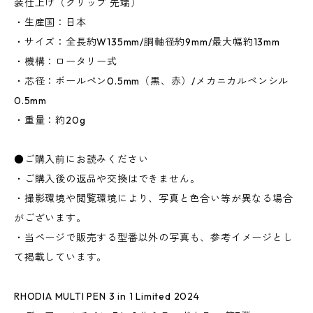
装仕上げ（クリップ 先端）
・生産国：日本
・サイズ：全長約W135mm/胴軸径約9mm/最大幅約13mm
・機構：ロータリー式
・芯径：ボールペン0.5mm（黒、赤）/メカニカルペンシル
0.5mm
・重量：約20g
●ご購入前にお読みください
・ご購入後の返品や交換はできません。
・撮影環境や閲覧環境により、写真と色合い等が異なる場合
がございます。
・当ページで販売する型番以外の写真も、参考イメージとし
て掲載しています。
RHODIA MULTI PEN 3 in 1 Limited 2024