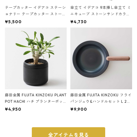
テープカッター イデアコ ステーシ
傘立て イデアコ 9本挿し傘立て ミ
ョナリー テープカッター ストーン
ニキューブ ストーンサンドカラー
サンドカラー 石調 ideaco Station
石調 ideaco Umbrella Stand CUB
¥5,500
¥4,730
ery tape cutter ストーンサンド
E ストーンサンドブラック
ブラック
藤田金属 FUJITA KINZOKU PLANT
藤田金属 FUJITA KINZOKU フライ
POT HACHI ハチ プランターポッ
パンジュウ&ハンドルセット L 24c
ト 3号 ブラック
m ガス火・IH対応 鉄フライパン
¥4,950
¥9,900
ウォルナット
全アイテムを見る