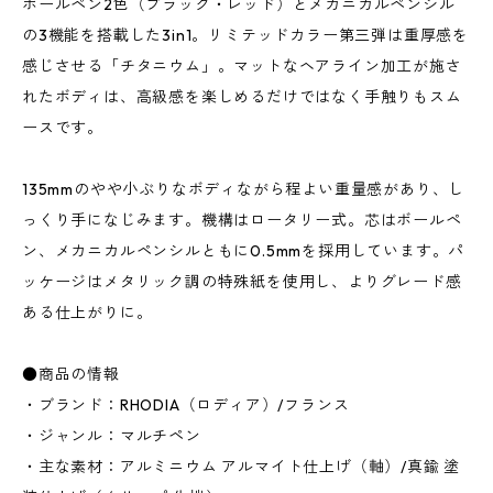
ボールペン2色（ブラック・レッド）とメカニカルペンシル
の3機能を搭載した3in1。リミテッドカラー第三弾は重厚感を
感じさせる「チタニウム」。マットなヘアライン加工が施さ
れたボディは、高級感を楽しめるだけではなく手触りもスム
ースです。
135mmのやや小ぶりなボディながら程よい重量感があり、し
っくり手になじみます。機構はロータリー式。芯はボールペ
ン、メカニカルペンシルともに0.5mmを採用しています。パ
ッケージはメタリック調の特殊紙を使用し、よりグレード感
ある仕上がりに。
●商品の情報
・ブランド：RHODIA（ロディア）/フランス
・ジャンル：マルチペン
・主な素材：アルミニウム アルマイト仕上げ（軸）/真鍮 塗