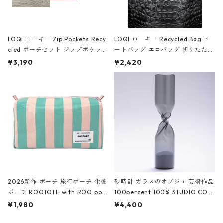
LOQI ローキー Zip Pockets Recy
LOQI ローキー Recycled Bag ト
cled ポーチセット ジップポケット
ートバッグ エコバッグ 折りたたみ
ファスナーポーチ 撥水加工 トラベ
大きめ 撥水加工 収納ポーチ CRO
¥3,190
¥2,420
ルポーチ 化粧ポーチ 3点セット C
CODILE/Black クロコダイル/ブラ
ROCODILE/Black,Burgundy,Off
ック
White クロコダイル/ブラック、バ
ーガンディー、オフホワイト
2026新作 ポーチ 旅行ポーチ 化粧
砂時計 ガラスのオブジェ 芸術作品
ポーチ ROOTOTE with ROO pou
100percent 100% STUDIO COH
ch 3532 ルートート WR.ポーチ.ラ
AKU Timeless 100パーセント ス
¥1,980
¥4,400
ミネート-W ピンク・ミント
タジオコハク タイムレス Gray グ