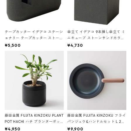
テープカッター イデアコ ステーシ
傘立て イデアコ 9本挿し傘立て ミ
ョナリー テープカッター ストーン
ニキューブ ストーンサンドカラー
サンドカラー 石調 ideaco Station
石調 ideaco Umbrella Stand CUB
¥5,500
¥4,730
ery tape cutter ストーンサンド
E ストーンサンドブラック
ブラック
藤田金属 FUJITA KINZOKU PLANT
藤田金属 FUJITA KINZOKU フライ
POT HACHI ハチ プランターポッ
パンジュウ&ハンドルセット L 24c
ト 3号 ブラック
m ガス火・IH対応 鉄フライパン
¥4,950
¥9,900