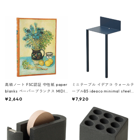
レー
高級ノート FSC認証 中性紙 paper
ミニテーブル イデアコ ウォールテ
blanks ペーパーブランクス MIDI
ーブルB5 ideaco minimal steel f
ハードカバー 罫線 ヴァン・ゴッホ
urniture WALL Table B5 ネイビー
¥2,640
¥7,920
の静物画