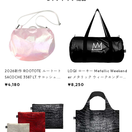
2026新作 ROOTOTE ルートート
LOQI ローキー Metallic Weekend
SACOCHE 3587 LT.サコッシュ.ル
er メタリック ウィークエンダー
ミエ-B ショルダーバッグ グロスピ
ボストンバッグ ショルダーバッグ
¥4,180
¥8,250
ンク
JEAN-MICHEL BASQUIAT/Crown
Black ジャン=ミッシェル・バスキ
ア/クラウン ブラック