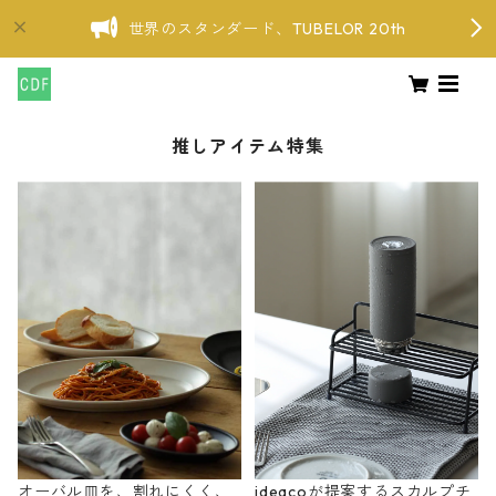
世界のスタンダード、TUBELOR 20th
推しアイテム特集
オーバル皿を、割れにくく、
ideacoが提案するスカルプチ