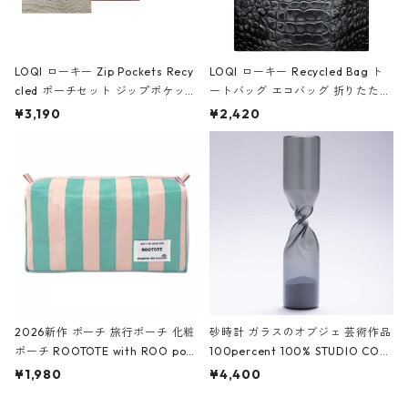
LOQI ローキー Zip Pockets Recy
LOQI ローキー Recycled Bag ト
cled ポーチセット ジップポケット
ートバッグ エコバッグ 折りたたみ
ファスナーポーチ 撥水加工 トラベ
大きめ 撥水加工 収納ポーチ CRO
¥3,190
¥2,420
ルポーチ 化粧ポーチ 3点セット C
CODILE/Black クロコダイル/ブラ
ROCODILE/Black,Burgundy,Off
ック
White クロコダイル/ブラック、バ
ーガンディー、オフホワイト
2026新作 ポーチ 旅行ポーチ 化粧
砂時計 ガラスのオブジェ 芸術作品
ポーチ ROOTOTE with ROO pou
100percent 100% STUDIO COH
ch 3532 ルートート WR.ポーチ.ラ
AKU Timeless 100パーセント ス
¥1,980
¥4,400
ミネート-W ピンク・ミント
タジオコハク タイムレス Gray グ