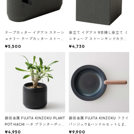
テープカッター イデアコ ステーシ
傘立て イデアコ 9本挿し傘立て ミ
ョナリー テープカッター ストーン
ニキューブ ストーンサンドカラー
サンドカラー 石調 ideaco Station
石調 ideaco Umbrella Stand CUB
¥5,500
¥4,730
ery tape cutter ストーンサンド
E ストーンサンドブラック
ブラック
藤田金属 FUJITA KINZOKU PLANT
藤田金属 FUJITA KINZOKU フライ
POT HACHI ハチ プランターポッ
パンジュウ&ハンドルセット L 24c
ト 3号 ブラック
m ガス火・IH対応 鉄フライパン
¥4,950
¥9,900