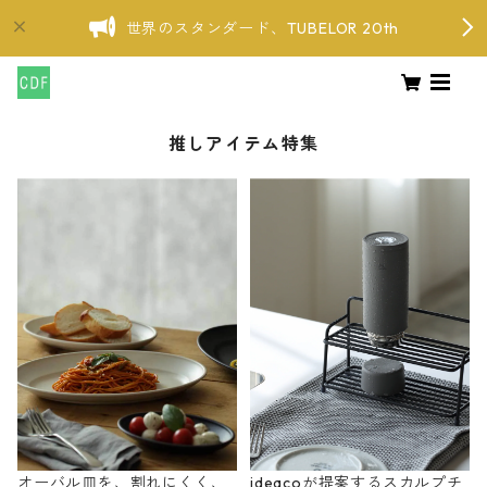
世界のスタンダード、TUBELOR 20th
推しアイテム特集
オーバル皿を、割れにくく、
ideacoが提案するスカルプチ