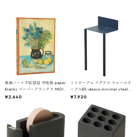
レー
高級ノート FSC認証 中性紙 paper
ミニテーブル イデアコ ウォールテ
blanks ペーパーブランクス MIDI
ーブルB5 ideaco minimal steel f
ハードカバー 罫線 ヴァン・ゴッホ
urniture WALL Table B5 ネイビー
¥2,640
¥7,920
の静物画