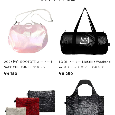
2026新作 ROOTOTE ルートート
LOQI ローキー Metallic Weekend
SACOCHE 3587 LT.サコッシュ.ル
er メタリック ウィークエンダー
ミエ-B ショルダーバッグ グロスピ
ボストンバッグ ショルダーバッグ
¥4,180
¥8,250
ンク
JEAN-MICHEL BASQUIAT/Crown
Black ジャン=ミッシェル・バスキ
ア/クラウン ブラック