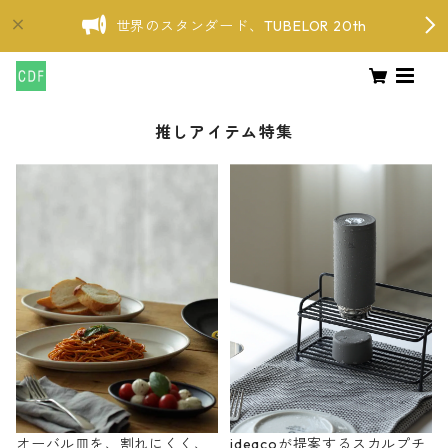
世界のスタンダード、TUBELOR 20th
推しアイテム特集
オーバル皿を、割れにくく、
ideacoが提案するスカルプチ