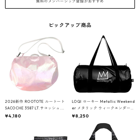
無料のメンバーシップ登録がおすすめ
ピックアップ商品
2026新作 ROOTOTE ルートート
LOQI ローキー Metallic Weekend
SACOCHE 3587 LT.サコッシュ.ル
er メタリック ウィークエンダー
ミエ-B ショルダーバッグ グロスピ
ボストンバッグ ショルダーバッグ
¥4,180
¥8,250
ンク
JEAN-MICHEL BASQUIAT/Crown
Black ジャン=ミッシェル・バスキ
ア/クラウン ブラック