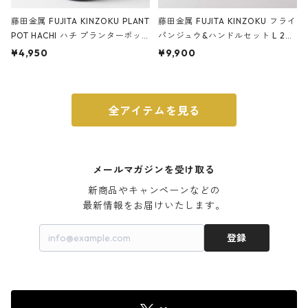
藤田金属 FUJITA KINZOKU PLANT
藤田金属 FUJITA KINZOKU フライ
POT HACHI ハチ プランターポッ
パンジュウ&ハンドルセット L 24c
ト 3号 ブラック
m ガス火・IH対応 鉄フライパン
¥4,950
¥9,900
ウォルナット
全アイテムを見る
メールマガジンを受け取る
新商品やキャンペーンなどの

最新情報をお届けいたします。
登録