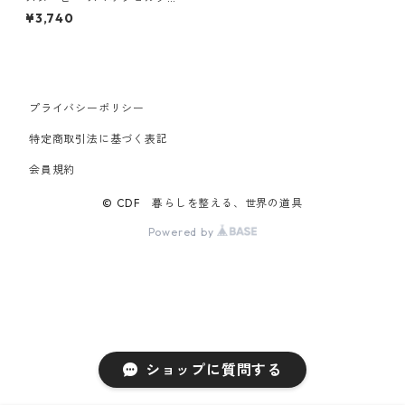
ROOTOTE ami baby roo PEA
¥3,740
NUTS-8Z 8179 ルートート IP.
ベビールー.アミ.ピーナッツ ヤ
ガスリ
プライバシーポリシー
特定商取引法に基づく表記
会員規約
© CDF 暮らしを整える、世界の道具
Powered by
ショップに質問する