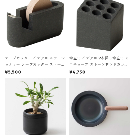
テープカッター イデアコ ステーシ
傘立て イデアコ 9本挿し傘立て ミ
ョナリー テープカッター ストーン
ニキューブ ストーンサンドカラー
サンドカラー 石調 ideaco Station
石調 ideaco Umbrella Stand CUB
¥5,500
¥4,730
ery tape cutter ストーンサンド
E ストーンサンドブラック
ブラック