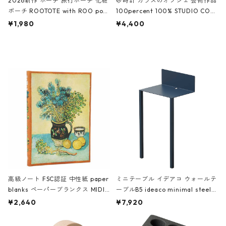
2026新作 ポーチ 旅行ポーチ 化粧
砂時計 ガラスのオブジェ 芸術作品
ポーチ ROOTOTE with ROO pou
100percent 100% STUDIO COH
ch 3532 ルートート WR.ポーチ.ラ
AKU Timeless 100パーセント ス
¥1,980
¥4,400
ミネート-W ピンク・ミント
タジオコハク タイムレス Gray グ
レー
高級ノート FSC認証 中性紙 paper
ミニテーブル イデアコ ウォールテ
blanks ペーパーブランクス MIDI
ーブルB5 ideaco minimal steel f
ハードカバー 罫線 ヴァン・ゴッホ
urniture WALL Table B5 ネイビー
¥2,640
¥7,920
の静物画