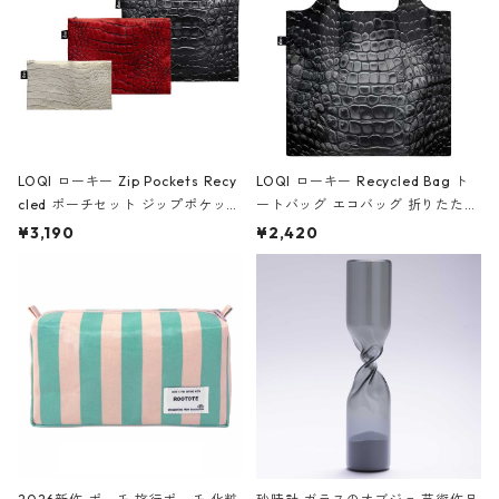
LOQI ローキー Zip Pockets Recy
LOQI ローキー Recycled Bag ト
cled ポーチセット ジップポケット
ートバッグ エコバッグ 折りたたみ
ファスナーポーチ 撥水加工 トラベ
大きめ 撥水加工 収納ポーチ CRO
¥3,190
¥2,420
ルポーチ 化粧ポーチ 3点セット C
CODILE/Black クロコダイル/ブラ
ROCODILE/Black,Burgundy,Off
ック
White クロコダイル/ブラック、バ
ーガンディー、オフホワイト