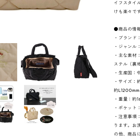
イフスタイ
けも楽々で
●商品の情
・ブランド：
・ジャンル
・主な素材
ステル（裏
・生産国：
・サイズ：約W
約L1200
・重量：約1
・ポケット：
・注意事項
ります。お
の他、商品