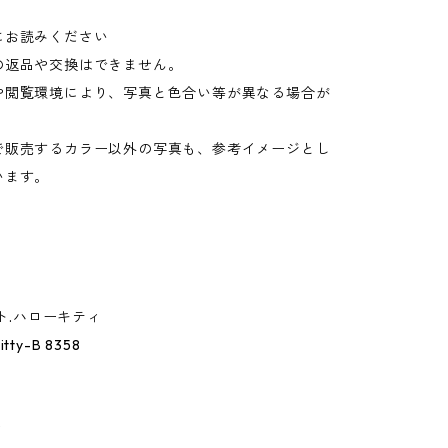
にお読みください
の返品や交換はできません。
や閲覧環境により、写真と色合い等が異なる場合が
。
で販売するカラー以外の写真も、参考イメージとし
います。
ルト.ハローキティ
Kitty-B 8358
ィ