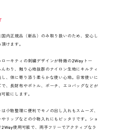
T
は国内正規品（新品）のみ取り扱いのため、安心し
め頂けます。
ハローキティの刺繍デザインが特徴の2Wayトー
ふんわり、触り心地抜群のナイロン生地にキルティ
施し、体に寄り添う柔らかな使い心地。日常使いに
ズで、長財布やボトル、ポーチ、エコバッグなどが
納可能にします。
トは小物整理に便利でモノの出し入れもスムーズ、
ーやリップなどの小物入れにもピッタリです。ショ
で2Way使用可能で、両手フリーでアクティブなラ