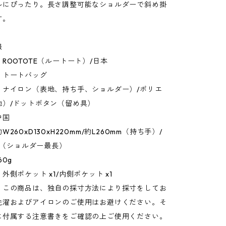
ルにぴったり。長さ調整可能なショルダーで斜め掛
す。
報
ROOTOTE（ルートート）/日本
：トートバッグ
：ナイロン（表地、持ち手、ショルダー）/ポリエ
地）/ドットボタン（留め具）
中国
260xD130xH220mm/約L260mm（持ち手）/
mm（ショルダー最長）
60g
外側ポケット x1/内側ポケット x1
：この商品は、独自の採寸方法により採寸をしてお
洗濯およびアイロンのご使用はお避けください。そ
に付属する注意書きをご確認の上ご使用ください。