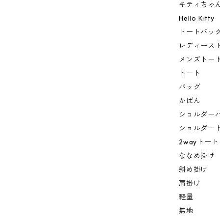
キティちゃ
Hello Kitty
トートバッ
レディース
メンズトー
トート
バッグ
かばん
ショルダー
ショルダー
2wayトート
ななめ掛け
斜め掛け
肩掛け
軽量
無地