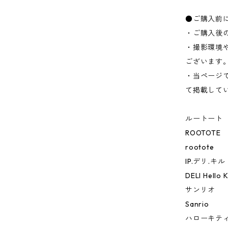
●ご購入前
・ご購入後
・撮影環境
ございます
・当ページ
て掲載して
ルートート
ROOTOTE
rootote
IP.デリ.キ
DELI Hello 
サンリオ
Sanrio
ハローキテ