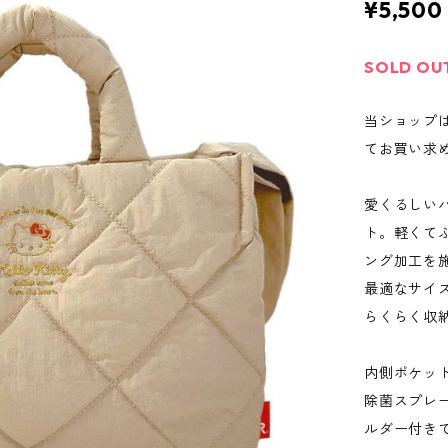
¥5,500
SOLD OU
当ショップ
てお買い求
愛くるしい
ト。軽くて
ング加工を
最適なサイ
らくらく収
内側ポケッ
除菌スプレ
ルダー付き