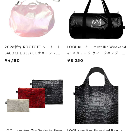
2026新作 ROOTOTE ルートート
LOQI ローキー Metallic Weekend
SACOCHE 3587 LT.サコッシュ.ル
er メタリック ウィークエンダー
ミエ-B ショルダーバッグ グロスピ
ボストンバッグ ショルダーバッグ
¥4,180
¥8,250
ンク
JEAN-MICHEL BASQUIAT/Crown
Black ジャン=ミッシェル・バスキ
ア/クラウン ブラック
LOQI ローキー Zip Pockets Recy
LOQI ローキー Recycled Bag ト