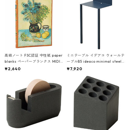
高級ノート FSC認証 中性紙 paper
ミニテーブル イデアコ ウォールテ
blanks ペーパーブランクス MIDI
ーブルB5 ideaco minimal steel f
ハードカバー 罫線 ヴァン・ゴッホ
urniture WALL Table B5 ネイビー
¥2,640
¥7,920
の静物画