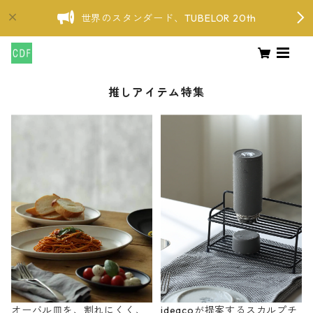
世界のスタンダード、TUBELOR 20th
推しアイテム特集
オーバル皿を、割れにくく、
ideacoが提案するスカルプチ