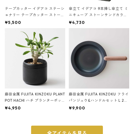
テープカッター イデアコ ステーシ
傘立て イデアコ 9本挿し傘立て ミ
ョナリー テープカッター ストーン
ニキューブ ストーンサンドカラー
サンドカラー 石調 ideaco Station
石調 ideaco Umbrella Stand CUB
¥5,500
¥4,730
ery tape cutter ストーンサンド
E ストーンサンドブラック
ブラック
藤田金属 FUJITA KINZOKU PLANT
藤田金属 FUJITA KINZOKU フライ
POT HACHI ハチ プランターポッ
パンジュウ&ハンドルセット L 24c
ト 3号 ブラック
m ガス火・IH対応 鉄フライパン
¥4,950
¥9,900
ウォルナット
全アイテムを見る