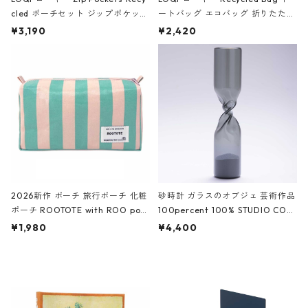
cled ポーチセット ジップポケット
ートバッグ エコバッグ 折りたたみ
ファスナーポーチ 撥水加工 トラベ
大きめ 撥水加工 収納ポーチ CRO
¥3,190
¥2,420
ルポーチ 化粧ポーチ 3点セット C
CODILE/Black クロコダイル/ブラ
ROCODILE/Black,Burgundy,Off
ック
White クロコダイル/ブラック、バ
ーガンディー、オフホワイト
2026新作 ポーチ 旅行ポーチ 化粧
砂時計 ガラスのオブジェ 芸術作品
ポーチ ROOTOTE with ROO pou
100percent 100% STUDIO COH
ch 3532 ルートート WR.ポーチ.ラ
AKU Timeless 100パーセント ス
¥1,980
¥4,400
ミネート-W ピンク・ミント
タジオコハク タイムレス Gray グ
レー