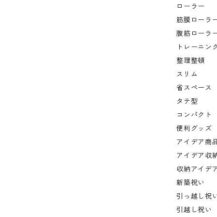
ローラー
筋膜ローラ
腹筋ローラ
トレーニン
整理整頓
スリム
省スペース
タテ型
コンパクト
便利グッズ
アイデア商
アイデア収
収納アイデ
新築祝い
引っ越し祝
引越し祝い