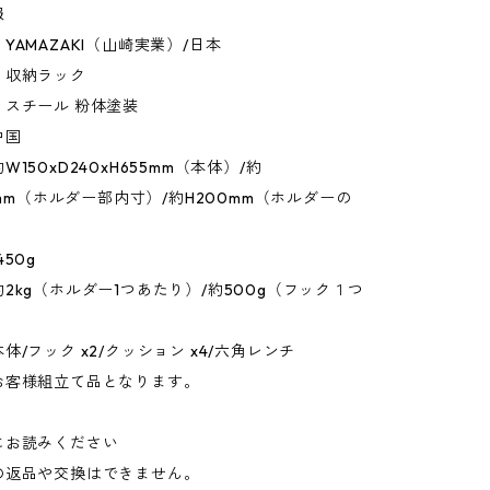
報
YAMAZAKI（山崎実業）/日本
：収納ラック
：スチール 粉体塗装
中国
150xD240xH655mm（本体）/約
35mm（ホルダー部内寸）/約H200mm（ホルダーの
50g
2kg（ホルダー1つあたり）/約500g（フック１つ
体/フック x2/クッション x4/六角レンチ
お客様組立て品となります。
にお読みください
の返品や交換はできません。