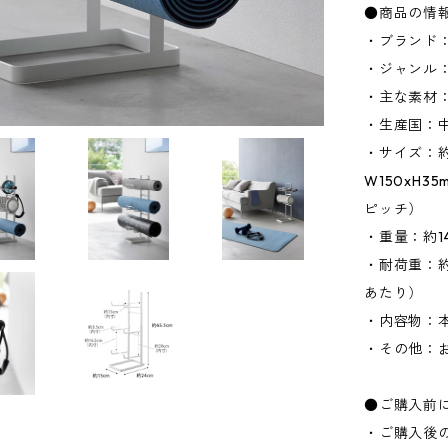
●商品の情
・ブランド：
・ジャンル
・主な素材
・生産国：
・サイズ：約W
W150xH
ピッチ）
・重量：約14
・耐荷重：約
あたり）
・内容物：本
・その他：
●ご購入前
・ご購入後