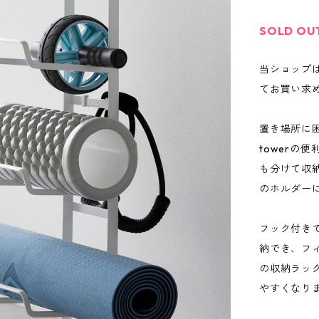
SOLD OU
当ショップ
てお買い求
置き場所に
towerの
も分けて収
のホルダー
フック付き
納でき、フィ
の収納ラッ
やすくなり