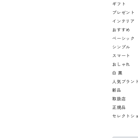
ギフト
プレゼント
インテリア
おすすめ
ベーシック
シンプル
スマート
おしゃれ
白 黒
人気ブラン
新品
取扱店
正規品
セレクトシ