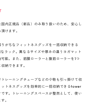
T
は国内正規品（新品）のみ取り扱いのため、安心し
め頂けます。
困りがちなフィットネスグッズを一括収納できる
便利なラック。異なるサイズや厚みの違うヨガマット
納可能。また、筋膜ローラーと腹筋ローラーを1つ
に収納できます。
でトレーニングチューブなどの小物も引っ掛けて収
ットネスグッズを効率的に一括収納できるtower
クです。トレーニングスペースが整然として、使い
ます。