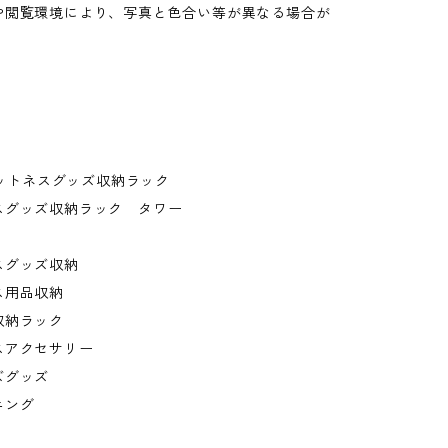
や閲覧環境により、写真と色合い等が異なる場合が
。
フィットネスグッズ収納ラック
スグッズ収納ラック タワー
スグッズ収納
ス用品収納
収納ラック
スアクセサリー
ズグッズ
ニング