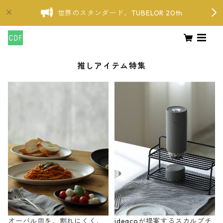
世界のスタンダード、TUBELOR 20th
推しアイテム特集
オーバル皿を、割れにくく、
ideacoが提案するスカルプチ