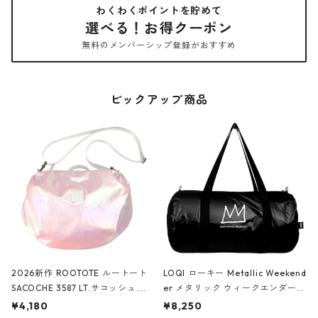
わくわくポイントを貯めて
選べる！お得クーポン
無料のメンバーシップ登録がおすすめ
ピックアップ商品
2026新作 ROOTOTE ルートート
LOQI ローキー Metallic Weekend
SACOCHE 3587 LT.サコッシュ.ル
er メタリック ウィークエンダー
ミエ-B ショルダーバッグ グロスピ
ボストンバッグ ショルダーバッグ
¥4,180
¥8,250
ンク
JEAN-MICHEL BASQUIAT/Crown