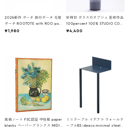
2026新作 ポーチ 旅行ポーチ 化粧
砂時計 ガラスのオブジェ 芸術作品
ポーチ ROOTOTE with ROO pou
100percent 100% STUDIO COH
ch 3532 ルートート WR.ポーチ.ラ
AKU Timeless 100パーセント ス
¥1,980
¥4,400
ミネート-W ピンク・ミント
タジオコハク タイムレス Gray グ
レー
高級ノート FSC認証 中性紙 paper
ミニテーブル イデアコ ウォールテ
blanks ペーパーブランクス MIDI
ーブルB5 ideaco minimal steel f