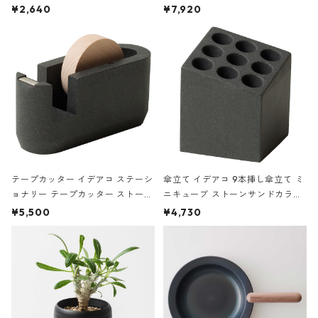
ハードカバー 罫線 ヴァン・ゴッホ
urniture WALL Table B5 ネイビー
¥2,640
¥7,920
の静物画
テープカッター イデアコ ステーシ
傘立て イデアコ 9本挿し傘立て ミ
ョナリー テープカッター ストーン
ニキューブ ストーンサンドカラー
サンドカラー 石調 ideaco Station
石調 ideaco Umbrella Stand CUB
¥5,500
¥4,730
ery tape cutter ストーンサンド
E ストーンサンドブラック
ブラック