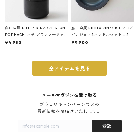
藤田金属 FUJITA KINZOKU PLANT
藤田金属 FUJITA KINZOKU フライ
POT HACHI ハチ プランターポッ
パンジュウ&ハンドルセット L 24c
ト 3号 ブラック
m ガス火・IH対応 鉄フライパン
¥4,950
¥9,900
ウォルナット
全アイテムを見る
メールマガジンを受け取る
新商品やキャンペーンなどの

最新情報をお届けいたします。
登録