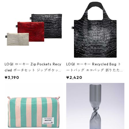
Black ジャン=ミッシェル・バスキ
ア/クラウン ブラック
LOQI ローキー Zip Pockets Recy
LOQI ローキー Recycled Bag ト
cled ポーチセット ジップポケット
ートバッグ エコバッグ 折りたたみ
ファスナーポーチ 撥水加工 トラベ
大きめ 撥水加工 収納ポーチ CRO
¥3,190
¥2,420
ルポーチ 化粧ポーチ 3点セット C
CODILE/Black クロコダイル/ブラ
ROCODILE/Black,Burgundy,Off
ック
White クロコダイル/ブラック、バ
ーガンディー、オフホワイト