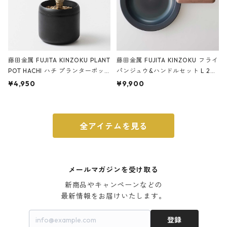
藤田金属 FUJITA KINZOKU PLANT
藤田金属 FUJITA KINZOKU フライ
POT HACHI ハチ プランターポッ
パンジュウ&ハンドルセット L 24c
ト 3号 ブラック
m ガス火・IH対応 鉄フライパン
¥4,950
¥9,900
ウォルナット
全アイテムを見る
メールマガジンを受け取る
新商品やキャンペーンなどの

最新情報をお届けいたします。
登録