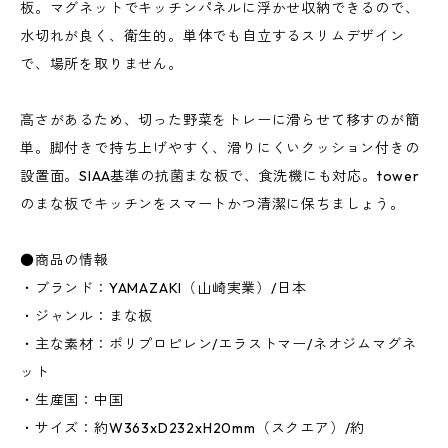
板。マグネットでキッチンパネルに浮かせ収納できるので、
水切れが良く、衛生的。単体でも自立するスリムデザイン
で、場所を取りません。
高さがあるため、切った野菜をトレーに滑らせて移すのが簡
単。脚付きで持ち上げやすく、滑りにくいクッション付きの
設置面。SIAA基準の抗菌まな板で、食洗機にも対応。tower
のまな板でキッチンをスマートかつ清潔に保ちましょう。
●商品の情報
・ブランド：YAMAZAKI（山崎実業）/日本
・ジャンル：まな板
・主な素材：ポリプロピレン/エラストマー/ネオジムマグネ
ット
・生産国：中国
・サイズ：約W363xD232xH20mm（スクエア）/約