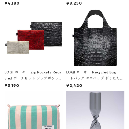
ミエ-B ショルダーバッグ グロスピ
ボストンバッグ ショルダーバッグ
¥4,180
¥8,250
ンク
JEAN-MICHEL BASQUIAT/Crown
Black ジャン=ミッシェル・バスキ
ア/クラウン ブラック
LOQI ローキー Zip Pockets Recy
LOQI ローキー Recycled Bag ト
cled ポーチセット ジップポケット
ートバッグ エコバッグ 折りたたみ
ファスナーポーチ 撥水加工 トラベ
大きめ 撥水加工 収納ポーチ CRO
¥3,190
¥2,420
ルポーチ 化粧ポーチ 3点セット C
CODILE/Black クロコダイル/ブラ
ROCODILE/Black,Burgundy,Off
ック
White クロコダイル/ブラック、バ
ーガンディー、オフホワイト