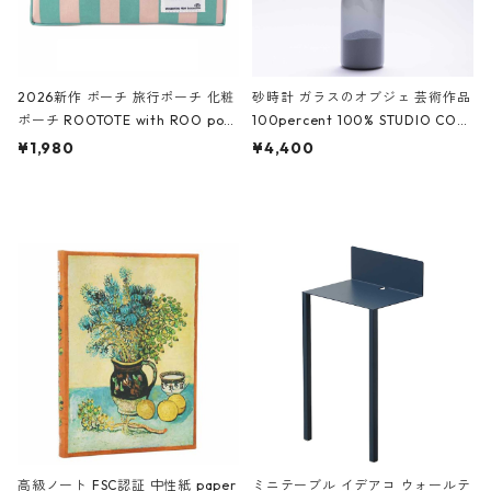
2026新作 ポーチ 旅行ポーチ 化粧
砂時計 ガラスのオブジェ 芸術作品
ポーチ ROOTOTE with ROO pou
100percent 100% STUDIO COH
ch 3532 ルートート WR.ポーチ.ラ
AKU Timeless 100パーセント ス
¥1,980
¥4,400
ミネート-W ピンク・ミント
タジオコハク タイムレス Gray グ
レー
高級ノート FSC認証 中性紙 paper
ミニテーブル イデアコ ウォールテ