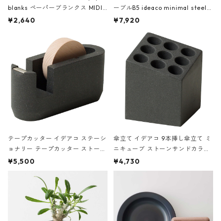
blanks ペーパーブランクス MIDI
ーブルB5 ideaco minimal steel f
ハードカバー 罫線 ヴァン・ゴッホ
urniture WALL Table B5 ネイビー
¥2,640
¥7,920
の静物画
テープカッター イデアコ ステーシ
傘立て イデアコ 9本挿し傘立て ミ
ョナリー テープカッター ストーン
ニキューブ ストーンサンドカラー
サンドカラー 石調 ideaco Station
石調 ideaco Umbrella Stand CUB
¥5,500
¥4,730
ery tape cutter ストーンサンド
E ストーンサンドブラック
ブラック