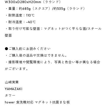
W300xD280xH20mm（ラウンド）
・重量：約685g（スクエア）/約535g（ラウンド）
・耐熱温度：110℃
・耐冷温度：-40℃
・取り付け可能な壁面：マグネットがつく平らな面/スチール
壁面
●ご購入前にお読みください
・ご購入後の返品や交換はできません。
・撮影環境や閲覧環境により、写真と色合い等が異なる場合
がございます。
山崎実業
YAMAZAKI
タワー
tower 食洗機対応 マグネット抗菌まな板