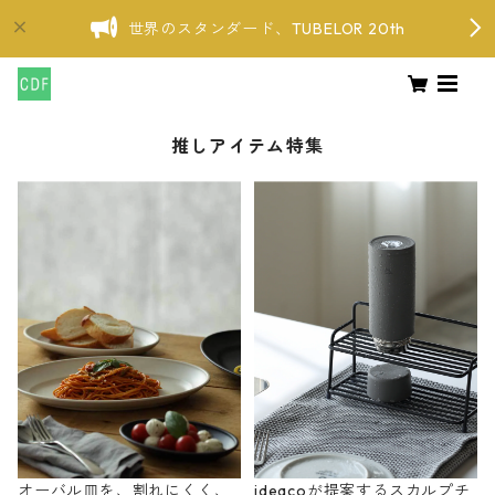
世界のスタンダード、TUBELOR 20th
推しアイテム特集
オーバル皿を、割れにくく、
ideacoが提案するスカルプチ