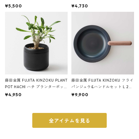
サンドカラー 石調 ideaco Station
石調 ideaco Umbrella Stand CUB
¥5,500
¥4,730
ery tape cutter ストーンサンド
E ストーンサンドブラック
ブラック
藤田金属 FUJITA KINZOKU PLANT
藤田金属 FUJITA KINZOKU フライ
POT HACHI ハチ プランターポッ
パンジュウ&ハンドルセット L 24c
ト 3号 ブラック
m ガス火・IH対応 鉄フライパン
¥4,950
¥9,900
ウォルナット
全アイテムを見る