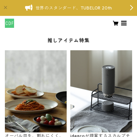
世界のスタンダード、TUBELOR 20th
推しアイテム特集
オーバル皿を、割れにくく、
ideacoが提案するスカルプチ