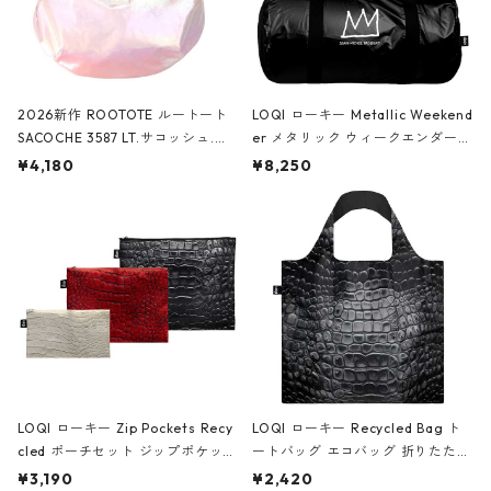
2026新作 ROOTOTE ルートート
LOQI ローキー Metallic Weekend
SACOCHE 3587 LT.サコッシュ.ル
er メタリック ウィークエンダー
ミエ-B ショルダーバッグ グロスピ
ボストンバッグ ショルダーバッグ
¥4,180
¥8,250
ンク
JEAN-MICHEL BASQUIAT/Crown
Black ジャン=ミッシェル・バスキ
ア/クラウン ブラック
LOQI ローキー Zip Pockets Recy
LOQI ローキー Recycled Bag ト
cled ポーチセット ジップポケット
ートバッグ エコバッグ 折りたたみ
ファスナーポーチ 撥水加工 トラベ
大きめ 撥水加工 収納ポーチ CRO
¥3,190
¥2,420