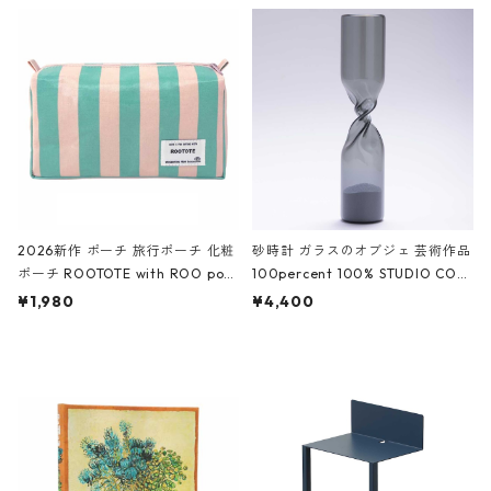
ルポーチ 化粧ポーチ 3点セット C
CODILE/Black クロコダイル/ブラ
ROCODILE/Black,Burgundy,Off
ック
White クロコダイル/ブラック、バ
ーガンディー、オフホワイト
2026新作 ポーチ 旅行ポーチ 化粧
砂時計 ガラスのオブジェ 芸術作品
ポーチ ROOTOTE with ROO pou
100percent 100% STUDIO COH
ch 3532 ルートート WR.ポーチ.ラ
AKU Timeless 100パーセント ス
¥1,980
¥4,400
ミネート-W ピンク・ミント
タジオコハク タイムレス Gray グ
レー