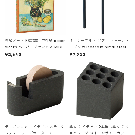
高級ノート FSC認証 中性紙 paper
ミニテーブル イデアコ ウォールテ
blanks ペーパーブランクス MIDI
ーブルB5 ideaco minimal steel f
ハードカバー 罫線 ヴァン・ゴッホ
urniture WALL Table B5 ネイビー
¥2,640
¥7,920
の静物画
テープカッター イデアコ ステーシ
傘立て イデアコ 9本挿し傘立て ミ
ョナリー テープカッター ストーン
ニキューブ ストーンサンドカラー