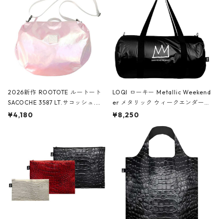
2026新作 ROOTOTE ルートート
LOQI ローキー Metallic Weekend
SACOCHE 3587 LT.サコッシュ.ル
er メタリック ウィークエンダー
ミエ-B ショルダーバッグ グロスピ
ボストンバッグ ショルダーバッグ
¥4,180
¥8,250
ンク
JEAN-MICHEL BASQUIAT/Crown
Black ジャン=ミッシェル・バスキ
ア/クラウン ブラック