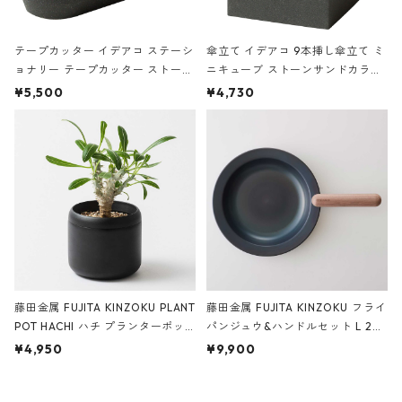
テープカッター イデアコ ステーシ
傘立て イデアコ 9本挿し傘立て ミ
ョナリー テープカッター ストーン
ニキューブ ストーンサンドカラー
サンドカラー 石調 ideaco Station
石調 ideaco Umbrella Stand CUB
¥5,500
¥4,730
ery tape cutter ストーンサンド
E ストーンサンドブラック
ブラック
藤田金属 FUJITA KINZOKU PLANT
藤田金属 FUJITA KINZOKU フライ
POT HACHI ハチ プランターポッ
パンジュウ&ハンドルセット L 24c
ト 3号 ブラック
m ガス火・IH対応 鉄フライパン
¥4,950
¥9,900
ウォルナット