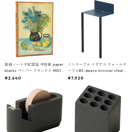
高級ノート FSC認証 中性紙 paper
ミニテーブル イデアコ ウォールテ
blanks ペーパーブランクス MIDI
ーブルB5 ideaco minimal steel f
ハードカバー 罫線 ヴァン・ゴッホ
urniture WALL Table B5 ネイビー
¥2,640
¥7,920
の静物画