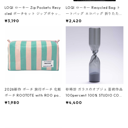
LOQI ローキー Zip Pockets Recy
LOQI ローキー Recycled Bag ト
cled ポーチセット ジップポケット
ートバッグ エコバッグ 折りたたみ
ファスナーポーチ 撥水加工 トラベ
大きめ 撥水加工 収納ポーチ CRO
¥3,190
¥2,420
ルポーチ 化粧ポーチ 3点セット C
CODILE/Black クロコダイル/ブラ
ROCODILE/Black,Burgundy,Off
ック
White クロコダイル/ブラック、バ
ーガンディー、オフホワイト
2026新作 ポーチ 旅行ポーチ 化粧
砂時計 ガラスのオブジェ 芸術作品
ポーチ ROOTOTE with ROO pou
100percent 100% STUDIO COH
ch 3532 ルートート WR.ポーチ.ラ
AKU Timeless 100パーセント ス
¥1,980
¥4,400
ミネート-W ピンク・ミント
タジオコハク タイムレス Gray グ
レー