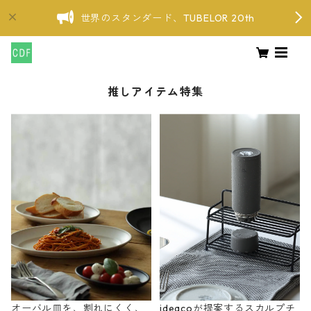
世界のスタンダード、TUBELOR 20th
推しアイテム特集
オーバル皿を、割れにくく、
ideacoが提案するスカルプチ