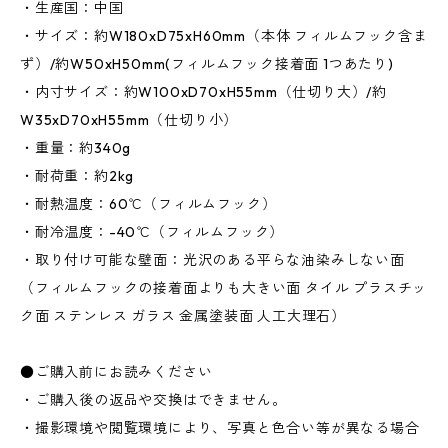
・生産国：中国
・サイズ：約W180xD75xH60mm（本体 フィルムフック含ま
ず）/約W50xH50mm(フィルムフック接着面 1つあたり)
・内寸サイズ：約W100xD70xH55mm（仕切り大）/約
W35xD70xH55mm（仕切り小）
・重量：約340g
・耐荷重：約2kg
・耐熱温度：60℃（フィルムフック）
・耐冷温度：-40℃（フィルムフック）
・取り付け可能な壁面：光沢のある平らな油染みしない面
（フィルムフックの接着面よりも大きい面 タイル プラスチッ
ク面 ステンレス ガラス 金属塗装面 人工大理石）
●ご購入前にお読みください
・ご購入後の返品や交換はできません。
・撮影環境や閲覧環境により、写真と色合い等が異なる場合