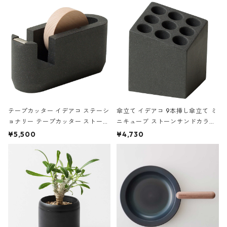
テープカッター イデアコ ステーシ
傘立て イデアコ 9本挿し傘立て ミ
ョナリー テープカッター ストーン
ニキューブ ストーンサンドカラー
サンドカラー 石調 ideaco Station
石調 ideaco Umbrella Stand CUB
¥5,500
¥4,730
ery tape cutter ストーンサンド
E ストーンサンドブラック
ブラック