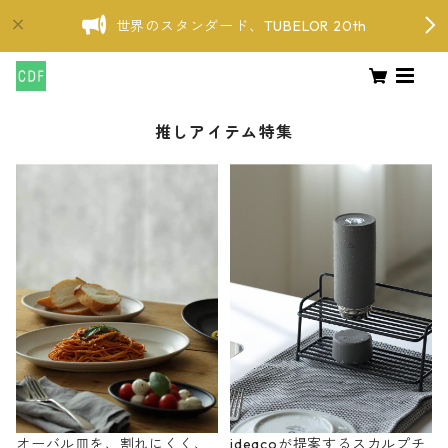
世界のスタンダード、TUBELOR 20th
推しアイテム特集
オーバル皿を、割れにくく、
ideacoが提案するスカルプチ