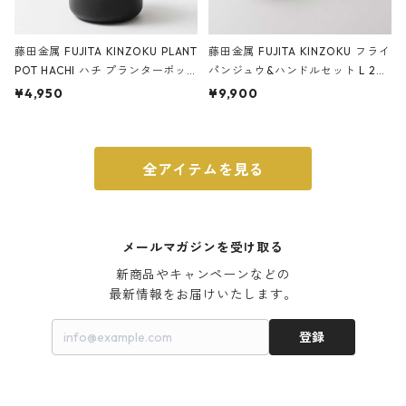
藤田金属 FUJITA KINZOKU PLANT
藤田金属 FUJITA KINZOKU フライ
POT HACHI ハチ プランターポッ
パンジュウ&ハンドルセット L 24c
ト 3号 ブラック
m ガス火・IH対応 鉄フライパン
¥4,950
¥9,900
ウォルナット
全アイテムを見る
メールマガジンを受け取る
新商品やキャンペーンなどの

最新情報をお届けいたします。
登録