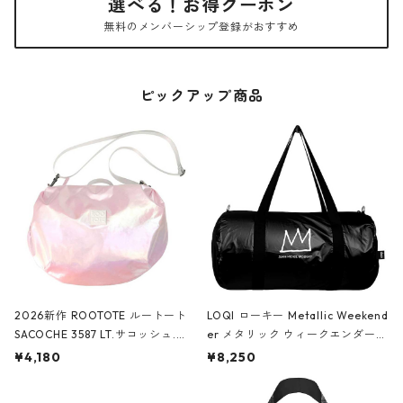
選べる！お得クーポン
無料のメンバーシップ登録がおすすめ
ピックアップ商品
2026新作 ROOTOTE ルートート
LOQI ローキー Metallic Weekend
SACOCHE 3587 LT.サコッシュ.ル
er メタリック ウィークエンダー
ミエ-B ショルダーバッグ グロスピ
ボストンバッグ ショルダーバッグ
¥4,180
¥8,250
ンク
JEAN-MICHEL BASQUIAT/Crown
Black ジャン=ミッシェル・バスキ