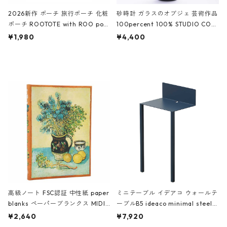
2026新作 ポーチ 旅行ポーチ 化粧
砂時計 ガラスのオブジェ 芸術作品
ポーチ ROOTOTE with ROO pou
100percent 100% STUDIO COH
ch 3532 ルートート WR.ポーチ.ラ
AKU Timeless 100パーセント ス
¥1,980
¥4,400
ミネート-W ピンク・ミント
タジオコハク タイムレス Gray グ
レー
高級ノート FSC認証 中性紙 paper
ミニテーブル イデアコ ウォールテ
blanks ペーパーブランクス MIDI
ーブルB5 ideaco minimal steel f
ハードカバー 罫線 ヴァン・ゴッホ
urniture WALL Table B5 ネイビー
¥2,640
¥7,920
の静物画