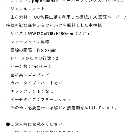
・ブランド：paperblanks（ペーパーブランクス）/イギリス
・ジャンル：ノート
・主な素材：100％再生紙を利用した板紙/FSC認証ペーパー/
持続可能な森林からのパルプを原料とした中性紙
・サイズ：約W120xD18xH180mm（ミディ）
・フォーマット：罫線
・罫線の間隔：約6.67mm
・1ページあたりの行数：21
・ページ数：144ページ
・留め具：ゴムバンド
・カバータイプ：ハードカバー
・エッジプリント：なし
・ポーチタイプ：フリーポケット
・その他：必要箇所に糸綴じと接着剤を採用しています。
●ご購入前にお読みください