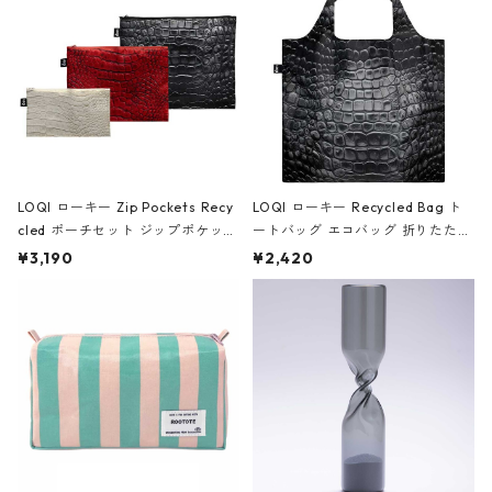
ア/クラウン ブラック
LOQI ローキー Zip Pockets Recy
LOQI ローキー Recycled Bag ト
cled ポーチセット ジップポケット
ートバッグ エコバッグ 折りたたみ
ファスナーポーチ 撥水加工 トラベ
大きめ 撥水加工 収納ポーチ CRO
¥3,190
¥2,420
ルポーチ 化粧ポーチ 3点セット C
CODILE/Black クロコダイル/ブラ
ROCODILE/Black,Burgundy,Off
ック
White クロコダイル/ブラック、バ
ーガンディー、オフホワイト