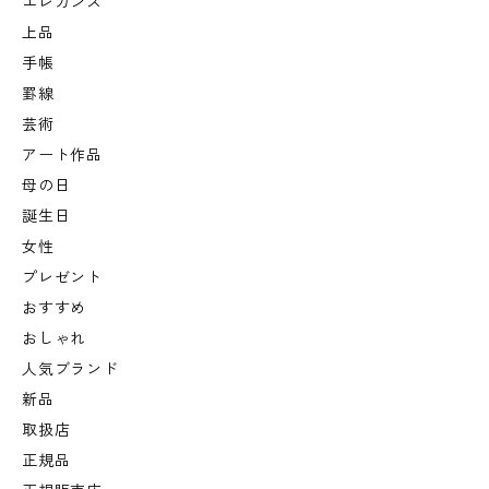
エレガンス
上品
手帳
罫線
芸術
アート作品
母の日
誕生日
女性
プレゼント
おすすめ
おしゃれ
人気ブランド
新品
取扱店
正規品