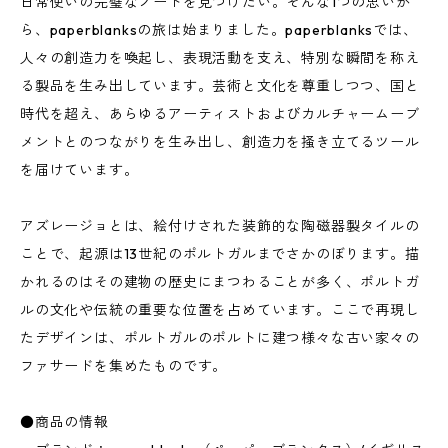
日常使いの完璧なノートを見つけたい。そんな1つの思いか
ら、paperblanksの旅は始まりました。paperblanksでは、
人々の創造力を喚起し、表現活動を支え、特別な瞬間を称え
る製品を生み出しています。芸術と文化を尊重しつつ、国と
時代を超え、あらゆるアーティストおよびカルチャームーブ
メントとのつながりを生み出し、創造力を掻き立てるツール
を届けています。
アズレージョとは、絵付けされた装飾的な陶磁器製タイルの
ことで、起源は13世紀のポルトガルまでさかのぼります。描
かれるのはその建物の歴史にまつわることが多く、ポルトガ
ルの文化や伝統の重要な位置を占めています。ここで再現し
たデザインは、ポルトガルのポルトに建つ様々な古い家々の
ファサードを集めたものです。
●商品の情報