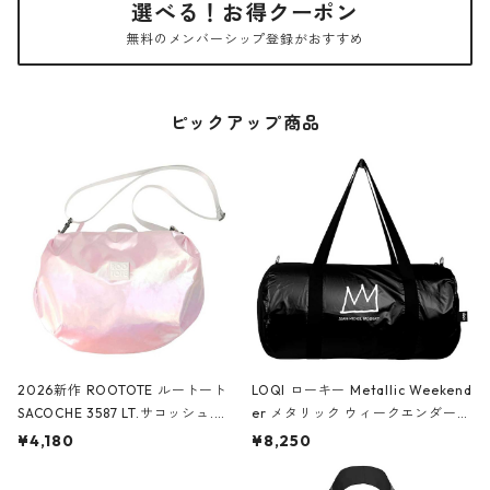
選べる！お得クーポン
無料のメンバーシップ登録がおすすめ
ピックアップ商品
2026新作 ROOTOTE ルートート
LOQI ローキー Metallic Weekend
SACOCHE 3587 LT.サコッシュ.ル
er メタリック ウィークエンダー
ミエ-B ショルダーバッグ グロスピ
ボストンバッグ ショルダーバッグ
¥4,180
¥8,250
ンク
JEAN-MICHEL BASQUIAT/Crown
Black ジャン=ミッシェル・バスキ