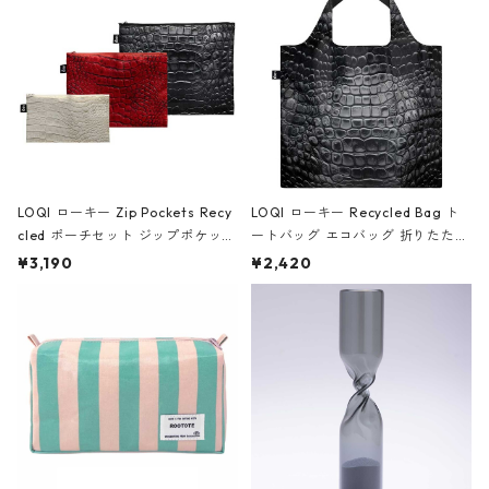
ア/クラウン ブラック
LOQI ローキー Zip Pockets Recy
LOQI ローキー Recycled Bag ト
cled ポーチセット ジップポケット
ートバッグ エコバッグ 折りたたみ
ファスナーポーチ 撥水加工 トラベ
大きめ 撥水加工 収納ポーチ CRO
¥3,190
¥2,420
ルポーチ 化粧ポーチ 3点セット C
CODILE/Black クロコダイル/ブラ
ROCODILE/Black,Burgundy,Off
ック
White クロコダイル/ブラック、バ
ーガンディー、オフホワイト