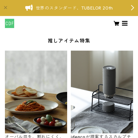
世界のスタンダード、TUBELOR 20th
推しアイテム特集
オーバル皿を、割れにくく、
ideacoが提案するスカルプチ