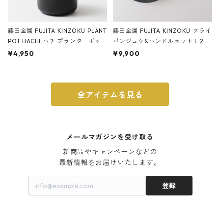
藤田金属 FUJITA KINZOKU PLANT
藤田金属 FUJITA KINZOKU フライ
POT HACHI ハチ プランターポッ
パンジュウ&ハンドルセット L 24c
ト 3号 ブラック
m ガス火・IH対応 鉄フライパン
¥4,950
¥9,900
ウォルナット
全アイテムを見る
メールマガジンを受け取る
新商品やキャンペーンなどの

最新情報をお届けいたします。
登録