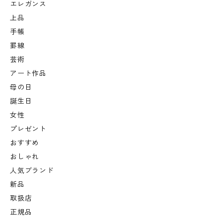
エレガンス
上品
手帳
罫線
芸術
アート作品
母の日
誕生日
女性
プレゼント
おすすめ
おしゃれ
人気ブランド
新品
取扱店
正規品