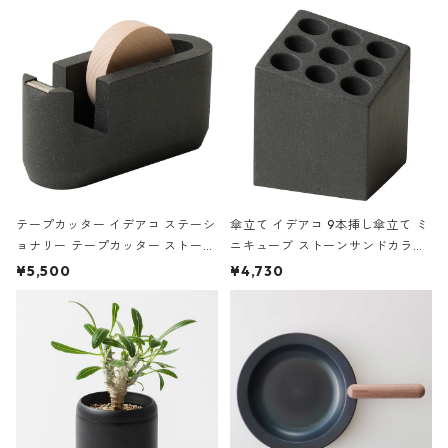
の静物画
テープカッター イデアコ ステーシ
傘立て イデアコ 9本挿し傘立て ミ
ョナリー テープカッター ストーン
ニキューブ ストーンサンドカラー
サンドカラー 石調 ideaco Station
石調 ideaco Umbrella Stand CUB
¥5,500
¥4,730
ery tape cutter ストーンサンド
E ストーンサンドブラック
ブラック