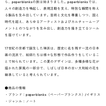
ら、paperblanksの旅は始まりました。paperblanksでは、
人々の創造力を喚起し、表現活動を支え、特別な瞬間を称え
る製品を生み出しています。芸術と文化を尊重しつつ、国と
時代を超え、あらゆるアーティストおよびカルチャームーブ
メントとのつながりを生み出し、創造力を掻き立てるツール
を届けています。
17世紀の京都で誕生した琳派は、歴史に名を残す一流の日本
画の流派で、絵師たちは様々な形態で作品作りをしているこ
とで知られています。この夏のデザインは、多種多様な花が
描かれた屏風の一部分で、しばしば日本の古い大和絵の花を
継承していると考えられています。
●商品の情報
・ブランド：paperblanks（ペーパーブランクス）/イギリス
・ジャンル：ノート