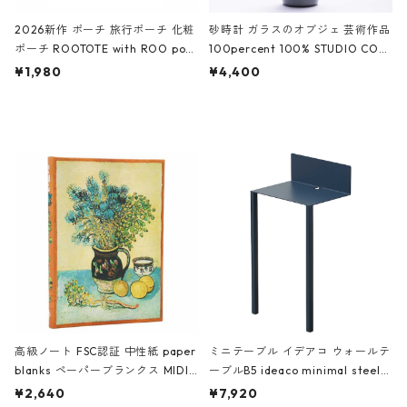
2026新作 ポーチ 旅行ポーチ 化粧
砂時計 ガラスのオブジェ 芸術作品
ポーチ ROOTOTE with ROO pou
100percent 100% STUDIO COH
ch 3532 ルートート WR.ポーチ.ラ
AKU Timeless 100パーセント ス
¥1,980
¥4,400
ミネート-W ピンク・ミント
タジオコハク タイムレス Gray グ
レー
高級ノート FSC認証 中性紙 paper
ミニテーブル イデアコ ウォールテ
blanks ペーパーブランクス MIDI
ーブルB5 ideaco minimal steel f
ハードカバー 罫線 ヴァン・ゴッホ
urniture WALL Table B5 ネイビー
¥2,640
¥7,920