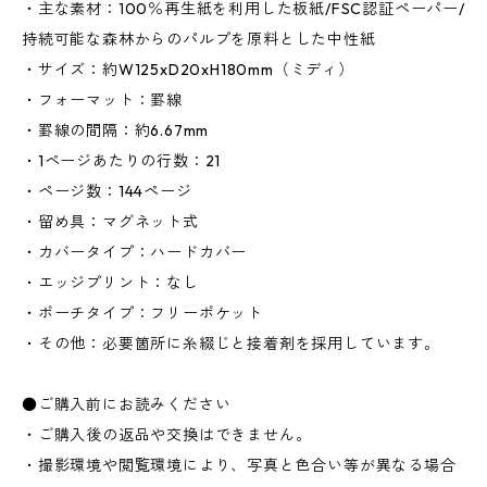
・主な素材：100％再生紙を利用した板紙/FSC認証ペーパー/
持続可能な森林からのパルプを原料とした中性紙
・サイズ：約W125xD20xH180mm（ミディ）
・フォーマット：罫線
・罫線の間隔：約6.67mm
・1ページあたりの行数：21
・ページ数：144ページ
・留め具：マグネット式
・カバータイプ：ハードカバー
・エッジプリント：なし
・ポーチタイプ：フリーポケット
・その他：必要箇所に糸綴じと接着剤を採用しています。
●ご購入前にお読みください
・ご購入後の返品や交換はできません。
・撮影環境や閲覧環境により、写真と色合い等が異なる場合