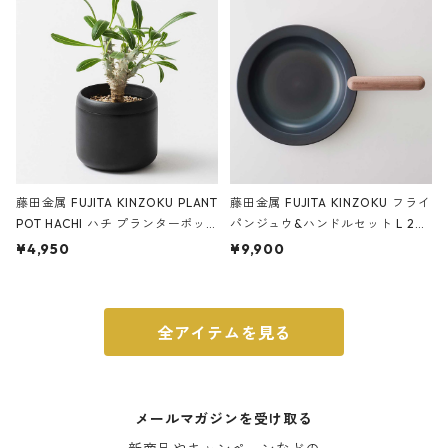
ブラック
藤田金属 FUJITA KINZOKU PLANT
藤田金属 FUJITA KINZOKU フライ
POT HACHI ハチ プランターポッ
パンジュウ&ハンドルセット L 24c
ト 3号 ブラック
m ガス火・IH対応 鉄フライパン
¥4,950
¥9,900
ウォルナット
全アイテムを見る
メールマガジンを受け取る