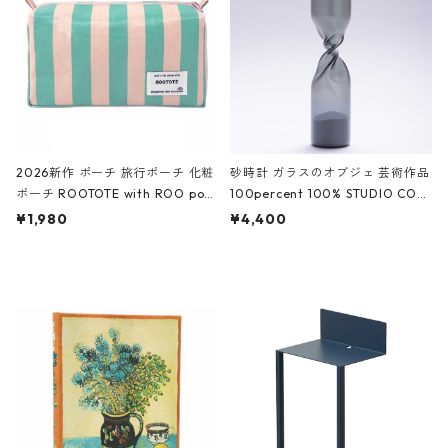
ーガンディー、オフホワイト
2026新作 ポーチ 旅行ポーチ 化粧
砂時計 ガラスのオブジェ 芸術作品
ポーチ ROOTOTE with ROO pou
100percent 100% STUDIO COH
ch 3532 ルートート WR.ポーチ.ラ
AKU Timeless 100パーセント ス
¥1,980
¥4,400
ミネート-W ピンク・ミント
タジオコハク タイムレス Gray グ
レー