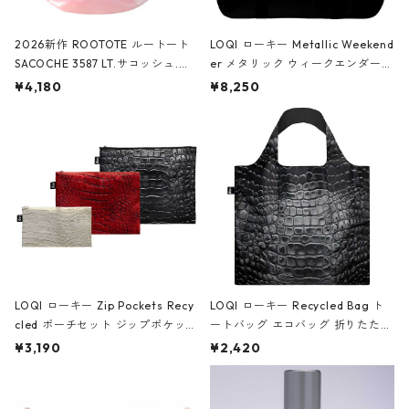
2026新作 ROOTOTE ルートート
LOQI ローキー Metallic Weekend
SACOCHE 3587 LT.サコッシュ.ル
er メタリック ウィークエンダー
ミエ-B ショルダーバッグ グロスピ
ボストンバッグ ショルダーバッグ
¥4,180
¥8,250
ンク
JEAN-MICHEL BASQUIAT/Crown
Black ジャン=ミッシェル・バスキ
ア/クラウン ブラック
LOQI ローキー Zip Pockets Recy
LOQI ローキー Recycled Bag ト
cled ポーチセット ジップポケット
ートバッグ エコバッグ 折りたたみ
ファスナーポーチ 撥水加工 トラベ
大きめ 撥水加工 収納ポーチ CRO
¥3,190
¥2,420
ルポーチ 化粧ポーチ 3点セット C
CODILE/Black クロコダイル/ブラ
ROCODILE/Black,Burgundy,Off
ック
White クロコダイル/ブラック、バ