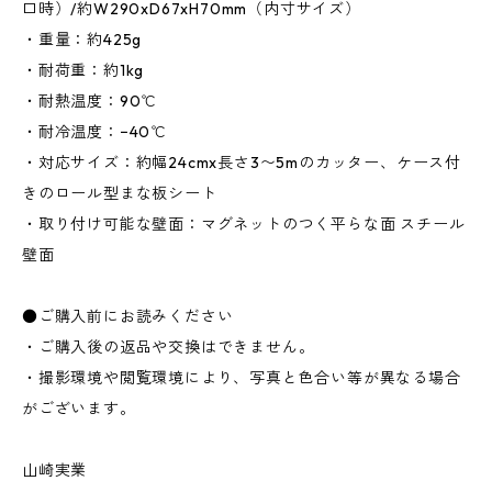
口時）/約W290xD67xH70mm（内寸サイズ）
・重量：約425g
・耐荷重：約1kg
・耐熱温度：90℃
・耐冷温度：−40℃
・対応サイズ：約幅24cmx長さ3〜5mのカッター、ケース付
きのロール型まな板シート
・取り付け可能な壁面：マグネットのつく平らな面 スチール
壁面
●ご購入前にお読みください
・ご購入後の返品や交換はできません。
・撮影環境や閲覧環境により、写真と色合い等が異なる場合
がございます。
山崎実業