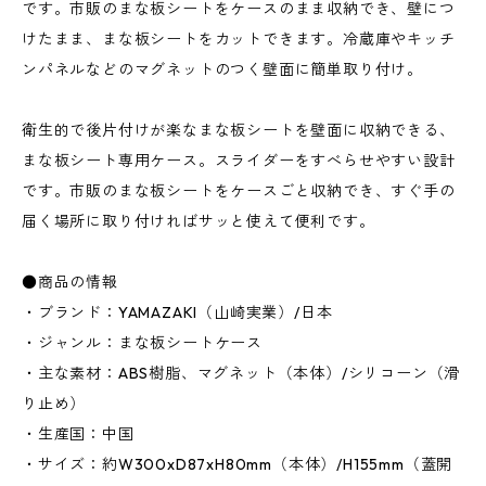
です。市販のまな板シートをケースのまま収納でき、壁につ
けたまま、まな板シートをカットできます。冷蔵庫やキッチ
ンパネルなどのマグネットのつく壁面に簡単取り付け。
衛生的で後片付けが楽なまな板シートを壁面に収納できる、
まな板シート専用ケース。スライダーをすべらせやすい設計
です。市販のまな板シートをケースごと収納でき、すぐ手の
届く場所に取り付ければサッと使えて便利です。
●商品の情報
・ブランド：YAMAZAKI（山崎実業）/日本
・ジャンル：まな板シートケース
・主な素材：ABS樹脂、マグネット（本体）/シリコーン（滑
り止め）
・生産国：中国
・サイズ：約W300xD87xH80mm（本体）/H155mm（蓋開