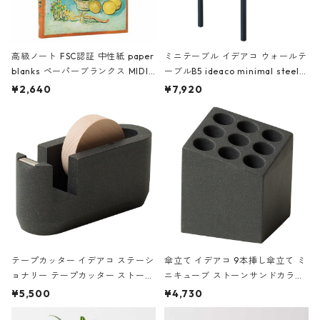
高級ノート FSC認証 中性紙 paper
ミニテーブル イデアコ ウォールテ
blanks ペーパーブランクス MIDI
ーブルB5 ideaco minimal steel f
ハードカバー 罫線 ヴァン・ゴッホ
urniture WALL Table B5 ネイビー
¥2,640
¥7,920
の静物画
テープカッター イデアコ ステーシ
傘立て イデアコ 9本挿し傘立て ミ
ョナリー テープカッター ストーン
ニキューブ ストーンサンドカラー
サンドカラー 石調 ideaco Station
石調 ideaco Umbrella Stand CUB
¥5,500
¥4,730
ery tape cutter ストーンサンド
E ストーンサンドブラック