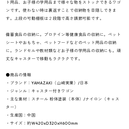
ト用品、お子様の学用品まで様々な物をストックできるワゴ
ンです。使わない時は裏返すことで収納物を目隠しできま
す。上段の可動棚板は２段階で高さ調節可能です。
備蓄食品の収納に。プロテイン等健康食品の収納に。ペット
シートやおもちゃ、ペットフードなどのペット用品の収納
に。ランドセルや教材類などお子様の学用品の収納にも。頑
丈なキャスターで移動もラクラクです。
●商品の情報
・ブランド：YAMAZAKI（山崎実業）/日本
・ジャンル：キャスター付きワゴン
・主な素材：スチール 粉体塗装（本体）/ナイロン（キャス
ター）
・生産国：中国
・サイズ：約W420xD320xH600mm