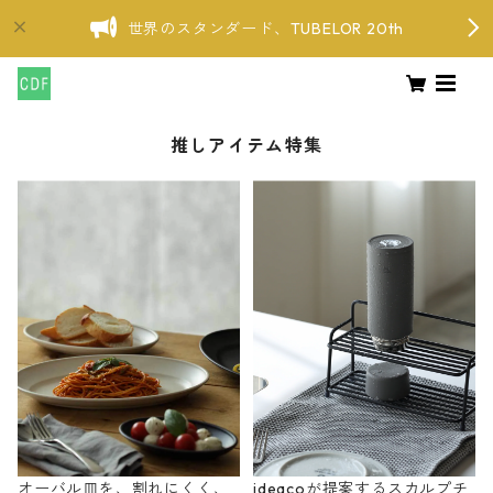
世界のスタンダード、TUBELOR 20th
推しアイテム特集
オーバル皿を、割れにくく、
ideacoが提案するスカルプチ