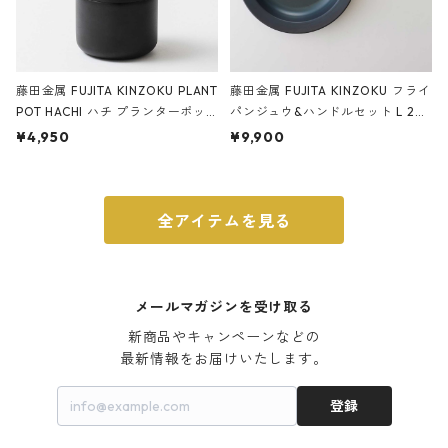
藤田金属 FUJITA KINZOKU PLANT
藤田金属 FUJITA KINZOKU フライ
POT HACHI ハチ プランターポッ
パンジュウ&ハンドルセット L 24c
ト 3号 ブラック
m ガス火・IH対応 鉄フライパン
¥4,950
¥9,900
ウォルナット
全アイテムを見る
メールマガジンを受け取る
新商品やキャンペーンなどの

最新情報をお届けいたします。
登録