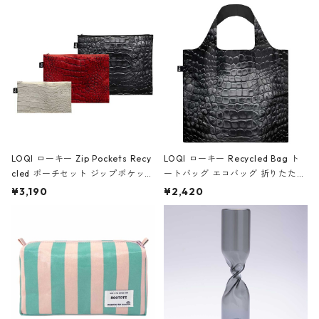
Black ジャン=ミッシェル・バスキ
ア/クラウン ブラック
LOQI ローキー Zip Pockets Recy
LOQI ローキー Recycled Bag ト
cled ポーチセット ジップポケット
ートバッグ エコバッグ 折りたたみ
ファスナーポーチ 撥水加工 トラベ
大きめ 撥水加工 収納ポーチ CRO
¥3,190
¥2,420
ルポーチ 化粧ポーチ 3点セット C
CODILE/Black クロコダイル/ブラ
ROCODILE/Black,Burgundy,Off
ック
White クロコダイル/ブラック、バ
ーガンディー、オフホワイト