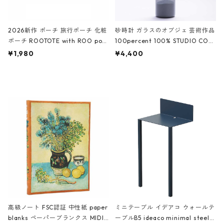
2026新作 ポーチ 旅行ポーチ 化粧
砂時計 ガラスのオブジェ 芸術作品
ポーチ ROOTOTE with ROO pou
100percent 100% STUDIO COH
ch 3532 ルートート WR.ポーチ.ラ
AKU Timeless 100パーセント ス
¥1,980
¥4,400
ミネート-W ピンク・ミント
タジオコハク タイムレス Gray グ
レー
高級ノート FSC認証 中性紙 paper
ミニテーブル イデアコ ウォールテ
blanks ペーパーブランクス MIDI
ーブルB5 ideaco minimal steel f