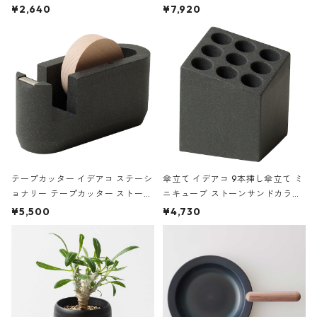
ハードカバー 罫線 ヴァン・ゴッホ
urniture WALL Table B5 ネイビー
¥2,640
¥7,920
の静物画
テープカッター イデアコ ステーシ
傘立て イデアコ 9本挿し傘立て ミ
ョナリー テープカッター ストーン
ニキューブ ストーンサンドカラー
サンドカラー 石調 ideaco Station
石調 ideaco Umbrella Stand CUB
¥5,500
¥4,730
ery tape cutter ストーンサンド
E ストーンサンドブラック
ブラック