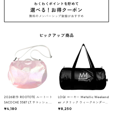
わくわくポイントを貯めて
選べる！お得クーポン
無料のメンバーシップ登録がおすすめ
ピックアップ商品
2026新作 ROOTOTE ルートート
LOQI ローキー Metallic Weekend
SACOCHE 3587 LT.サコッシュ.ル
er メタリック ウィークエンダー
ミエ-B ショルダーバッグ グロスピ
ボストンバッグ ショルダーバッグ
¥4,180
¥8,250
ンク
JEAN-MICHEL BASQUIAT/Crown