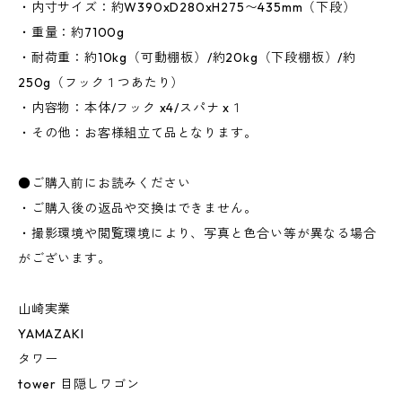
・内寸サイズ：約W390xD280xH275〜435mm（下段）
・重量：約7100g
・耐荷重：約10kg（可動棚板）/約20kg（下段棚板）/約
250g（フック１つあたり）
・内容物：本体/フック x4/スパナ x１
・その他：お客様組立て品となります。
●ご購入前にお読みください
・ご購入後の返品や交換はできません。
・撮影環境や閲覧環境により、写真と色合い等が異なる場合
がございます。
山崎実業
YAMAZAKI
タワー
tower 目隠しワゴン