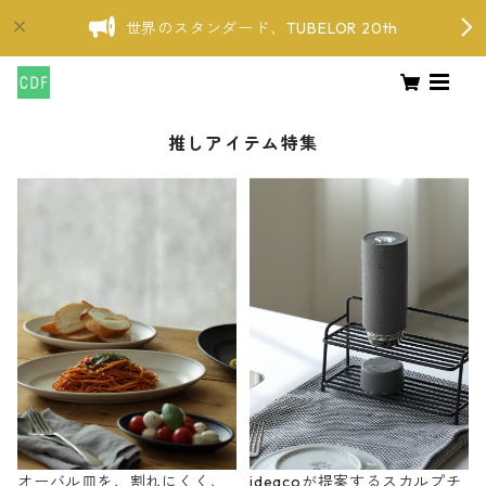
世界のスタンダード、TUBELOR 20th
推しアイテム特集
オーバル皿を、割れにくく、
ideacoが提案するスカルプチ