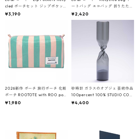
cled ポーチセット ジップポケット
ートバッグ エコバッグ 折りたたみ
ファスナーポーチ 撥水加工 トラベ
大きめ 撥水加工 収納ポーチ CRO
¥3,190
¥2,420
ルポーチ 化粧ポーチ 3点セット C
CODILE/Black クロコダイル/ブラ
ROCODILE/Black,Burgundy,Off
ック
White クロコダイル/ブラック、バ
ーガンディー、オフホワイト
2026新作 ポーチ 旅行ポーチ 化粧
砂時計 ガラスのオブジェ 芸術作品
ポーチ ROOTOTE with ROO pou
100percent 100% STUDIO COH
ch 3532 ルートート WR.ポーチ.ラ
AKU Timeless 100パーセント ス
¥1,980
¥4,400
ミネート-W ピンク・ミント
タジオコハク タイムレス Gray グ
レー