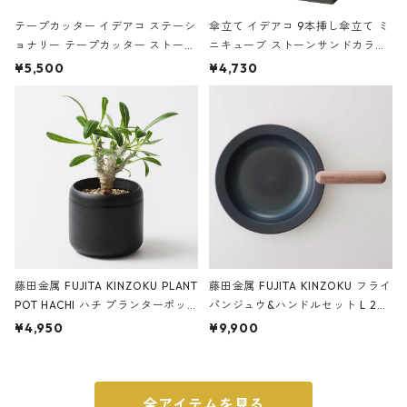
テープカッター イデアコ ステーシ
傘立て イデアコ 9本挿し傘立て ミ
ョナリー テープカッター ストーン
ニキューブ ストーンサンドカラー
サンドカラー 石調 ideaco Station
石調 ideaco Umbrella Stand CUB
¥5,500
¥4,730
ery tape cutter ストーンサンド
E ストーンサンドブラック
ブラック
藤田金属 FUJITA KINZOKU PLANT
藤田金属 FUJITA KINZOKU フライ
POT HACHI ハチ プランターポッ
パンジュウ&ハンドルセット L 24c
ト 3号 ブラック
m ガス火・IH対応 鉄フライパン
¥4,950
¥9,900
ウォルナット
全アイテムを見る