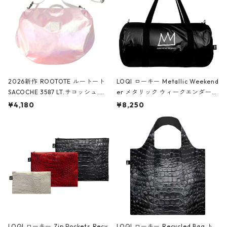
2026新作 ROOTOTE ルートート
LOQI ローキー Metallic Weekend
SACOCHE 3587 LT.サコッシュ.ル
er メタリック ウィークエンダー
ミエ-B ショルダーバッグ グロスピ
ボストンバッグ ショルダーバッグ
¥4,180
¥8,250
ンク
JEAN-MICHEL BASQUIAT/Crown
Black ジャン=ミッシェル・バスキ
ア/クラウン ブラック
LOQI ローキー Zip Pockets Recy
LOQI ローキー Recycled Bag ト