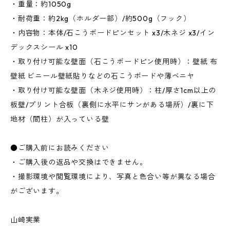
・重量：約1050g
・耐荷重：約2kg（ホルダー部）/約500g（フック）
・内容物：本体/石こうボードピンセット x3/木ネジ x3/イン
デックスシール x10
・取り付け可能な壁面（石こうボードピン使用時）：壁紙 布
壁紙 ビニール壁紙貼りなどの石こうボードや薄ベニヤ
・取り付け可能な壁面（木ネジ使用時）：柱/厚さ1cm以上の
板壁/プリント合板（裏側に水平にサンがある場所）/裏に下
地材（間柱）が入っている壁
●ご購入前にお読みください
・ご購入後の返品や交換はできません。
・撮影環境や閲覧環境により、写真と色合い等が異なる場合
がございます。
山崎実業