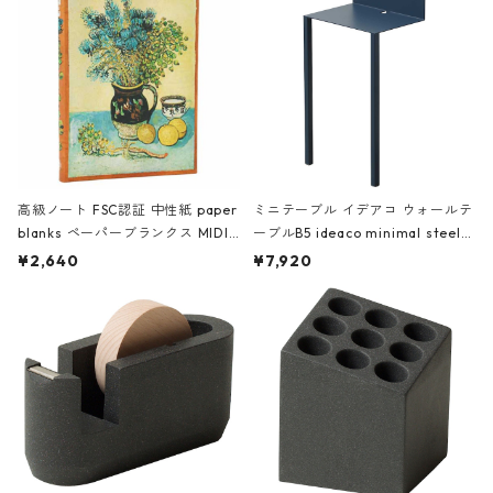
高級ノート FSC認証 中性紙 paper
ミニテーブル イデアコ ウォールテ
blanks ペーパーブランクス MIDI
ーブルB5 ideaco minimal steel f
ハードカバー 罫線 ヴァン・ゴッホ
urniture WALL Table B5 ネイビー
¥2,640
¥7,920
の静物画