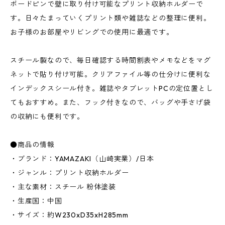
ボードピンで壁に取り付け可能なプリント収納ホルダーで
す。日々たまっていくプリント類や雑誌などの整理に便利。
お子様のお部屋やリビングでの使用に最適です。
スチール製なので、毎日確認する時間割表やメモなどをマグ
ネットで貼り付け可能。クリアファイル等の仕分けに便利な
インデックスシール付き。雑誌やタブレットPCの定位置とし
てもおすすめ。また、フック付きなので、バッグや手さげ袋
の収納にも便利です。
●商品の情報
・ブランド：YAMAZAKI（山崎実業）/日本
・ジャンル：プリント収納ホルダー
・主な素材：スチール 粉体塗装
・生産国：中国
・サイズ：約W230xD35xH285mm