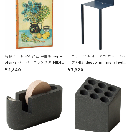
高級ノート FSC認証 中性紙 paper
ミニテーブル イデアコ ウォールテ
blanks ペーパーブランクス MIDI
ーブルB5 ideaco minimal steel f
ハードカバー 罫線 ヴァン・ゴッホ
urniture WALL Table B5 ネイビー
¥2,640
¥7,920
の静物画