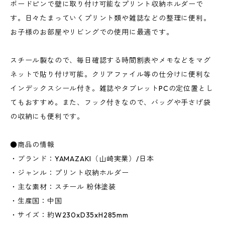
ボードピンで壁に取り付け可能なプリント収納ホルダーで
す。日々たまっていくプリント類や雑誌などの整理に便利。
お子様のお部屋やリビングでの使用に最適です。
スチール製なので、毎日確認する時間割表やメモなどをマグ
ネットで貼り付け可能。クリアファイル等の仕分けに便利な
インデックスシール付き。雑誌やタブレットPCの定位置とし
てもおすすめ。また、フック付きなので、バッグや手さげ袋
の収納にも便利です。
●商品の情報
・ブランド：YAMAZAKI（山崎実業）/日本
・ジャンル：プリント収納ホルダー
・主な素材：スチール 粉体塗装
・生産国：中国
・サイズ：約W230xD35xH285mm