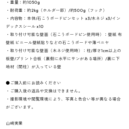
・重量：約1050g
・耐荷重：約2kg（ホルダー部）/約500g（フック）
・内容物：本体/石こうボードピンセット x3/木ネジ x3/イン
デックスシール x10
・取り付け可能な壁面（石こうボードピン使用時）：壁紙 布
壁紙 ビニール壁紙貼りなどの石こうボードや薄ベニヤ
・取り付け可能な壁面（木ネジ使用時）：柱/厚さ1cm以上の
板壁/プリント合板（裏側に水平にサンがある場所）/裏に下
地材（間柱）が入っている壁
●ご購入前にお読みください
・ご購入後の返品や交換はできません。
・撮影環境や閲覧環境により、写真と色合い等が異なる場合
がございます。
山崎実業