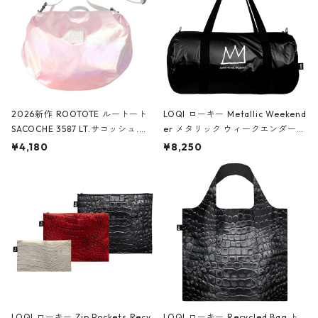
2026新作 ROOTOTE ルートート
LOQI ローキー Metallic Weekend
SACOCHE 3587 LT.サコッシュ.ル
er メタリック ウィークエンダー
ミエ-B ショルダーバッグ グロスピ
ボストンバッグ ショルダーバッグ
¥4,180
¥8,250
ンク
JEAN-MICHEL BASQUIAT/Crown
Black ジャン=ミッシェル・バスキ
ア/クラウン ブラック
LOQI ローキー Zip Pockets Recy
LOQI ローキー Recycled Bag ト