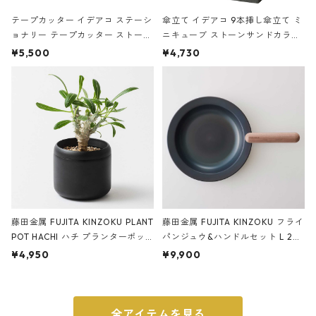
テープカッター イデアコ ステーシ
傘立て イデアコ 9本挿し傘立て ミ
ョナリー テープカッター ストーン
ニキューブ ストーンサンドカラー
サンドカラー 石調 ideaco Station
石調 ideaco Umbrella Stand CUB
¥5,500
¥4,730
ery tape cutter ストーンサンド
E ストーンサンドブラック
ブラック
藤田金属 FUJITA KINZOKU PLANT
藤田金属 FUJITA KINZOKU フライ
POT HACHI ハチ プランターポッ
パンジュウ&ハンドルセット L 24c
ト 3号 ブラック
m ガス火・IH対応 鉄フライパン
¥4,950
¥9,900
ウォルナット
全アイテムを見る