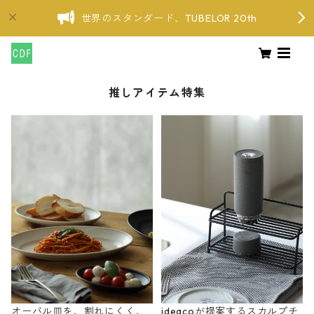
世界のスタンダード、TUBELOR 20th
推しアイテム特集
オーバル皿を、割れにくく、
ideacoが提案するスカルプチ