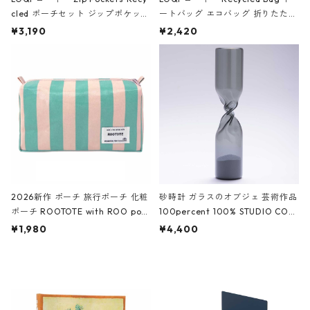
cled ポーチセット ジップポケット
ートバッグ エコバッグ 折りたたみ
ファスナーポーチ 撥水加工 トラベ
大きめ 撥水加工 収納ポーチ CRO
¥3,190
¥2,420
ルポーチ 化粧ポーチ 3点セット C
CODILE/Black クロコダイル/ブラ
ROCODILE/Black,Burgundy,Off
ック
White クロコダイル/ブラック、バ
ーガンディー、オフホワイト
2026新作 ポーチ 旅行ポーチ 化粧
砂時計 ガラスのオブジェ 芸術作品
ポーチ ROOTOTE with ROO pou
100percent 100% STUDIO COH
ch 3532 ルートート WR.ポーチ.ラ
AKU Timeless 100パーセント ス
¥1,980
¥4,400
ミネート-W ピンク・ミント
タジオコハク タイムレス Gray グ
レー