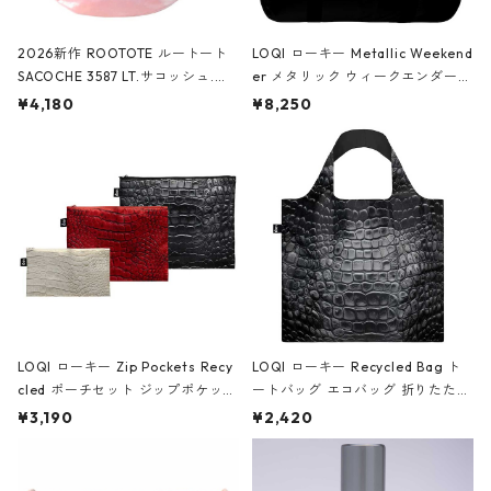
2026新作 ROOTOTE ルートート
LOQI ローキー Metallic Weekend
SACOCHE 3587 LT.サコッシュ.ル
er メタリック ウィークエンダー
ミエ-B ショルダーバッグ グロスピ
ボストンバッグ ショルダーバッグ
¥4,180
¥8,250
ンク
JEAN-MICHEL BASQUIAT/Crown
Black ジャン=ミッシェル・バスキ
ア/クラウン ブラック
LOQI ローキー Zip Pockets Recy
LOQI ローキー Recycled Bag ト
cled ポーチセット ジップポケット
ートバッグ エコバッグ 折りたたみ
ファスナーポーチ 撥水加工 トラベ
大きめ 撥水加工 収納ポーチ CRO
¥3,190
¥2,420
ルポーチ 化粧ポーチ 3点セット C
CODILE/Black クロコダイル/ブラ
ROCODILE/Black,Burgundy,Off
ック
White クロコダイル/ブラック、バ