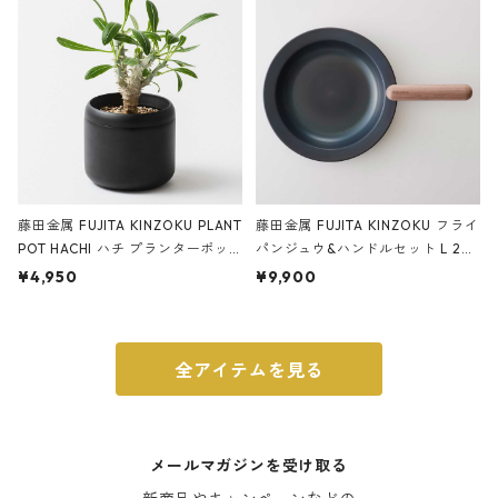
ブラック
藤田金属 FUJITA KINZOKU PLANT
藤田金属 FUJITA KINZOKU フライ
POT HACHI ハチ プランターポッ
パンジュウ&ハンドルセット L 24c
ト 3号 ブラック
m ガス火・IH対応 鉄フライパン
¥4,950
¥9,900
ウォルナット
全アイテムを見る
メールマガジンを受け取る