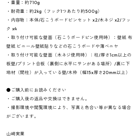
・重量：約710g
・耐荷重：約2kg（フック1つあたり約500g）
・内容物：本体/石こうボードピンセット x2/木ネジ x2/フッ
ク x4
・取り付け可能な壁面（石こうボードピン使用時）：壁紙 布
壁紙 ビニール壁紙貼りなどの石こうボードや薄ベニヤ
・取り付け可能な壁面（木ネジ使用時）：柱/厚さ1cm以上の
板壁/プリント合板（裏側に水平にサンがある場所）/裏に下
地材（間柱）が入っている壁/木枠（幅15x厚さ20mm以上）
●ご購入前にお読みください
・ご購入後の返品や交換はできません。
・撮影環境や閲覧環境により、写真と色合い等が異なる場合
がございます。
山崎実業