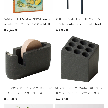
高級ノート FSC認証 中性紙 paper
ミニテーブル イデアコ ウォールテ
blanks ペーパーブランクス MIDI
ーブルB5 ideaco minimal steel f
ハードカバー 罫線 ヴァン・ゴッホ
urniture WALL Table B5 ネイビー
¥2,640
¥7,920
の静物画
テープカッター イデアコ ステーシ
傘立て イデアコ 9本挿し傘立て ミ
ョナリー テープカッター ストーン
ニキューブ ストーンサンドカラー
サンドカラー 石調 ideaco Station
石調 ideaco Umbrella Stand CUB
¥5,500
¥4,730
ery tape cutter ストーンサンド
E ストーンサンドブラック