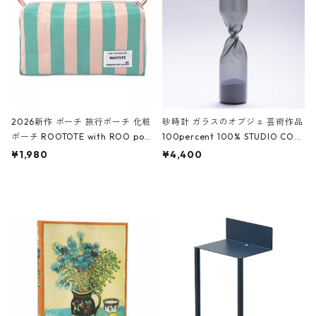
ーガンディー、オフホワイト
2026新作 ポーチ 旅行ポーチ 化粧
砂時計 ガラスのオブジェ 芸術作品
ポーチ ROOTOTE with ROO pou
100percent 100% STUDIO COH
ch 3532 ルートート WR.ポーチ.ラ
AKU Timeless 100パーセント ス
¥1,980
¥4,400
ミネート-W ピンク・ミント
タジオコハク タイムレス Gray グ
レー