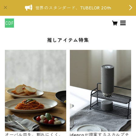
世界のスタンダード、TUBELOR 20th
推しアイテム特集
オーバル皿を、割れにくく、
ideacoが提案するスカルプチ