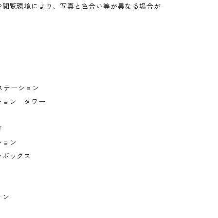
や閲覧環境により、写真と色合い等が異なる場合が
。
電ステーション
ション タワー
ド
ション
ンボックス
ォン