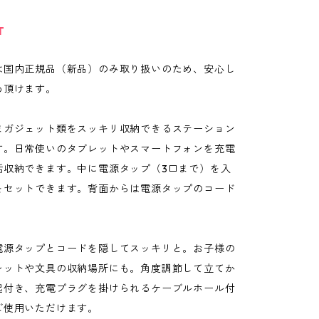
T
は国内正規品（新品）のみ取り扱いのため、安心し
め頂けます。
まガジェット類をスッキリ収納できるステーション
す。日常使いのタブレットやスマートフォンを充電
括収納できます。中に電源タップ（3口まで）を入
をセットできます。背面からは電源タップのコード
。
電源タップとコードを隠してスッキリと。お子様の
レットや文具の収納場所にも。角度調節して立てか
起付き、充電プラグを掛けられるケーブルホール付
ご使用いただけます。