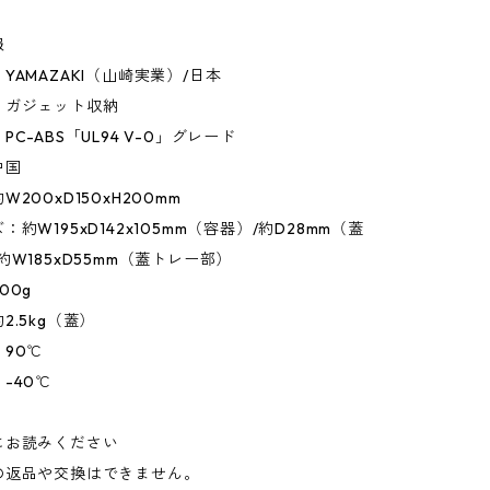
報
YAMAZAKI（山崎実業）/日本
：ガジェット収納
C-ABS「UL94 V-0」グレード
中国
200xD150xH200mm
約W195xD142x105mm（容器）/約D28mm（蓋
約W185xD55mm（蓋トレー部）
00g
2.5kg（蓋）
90℃
-40℃
にお読みください
の返品や交換はできません。