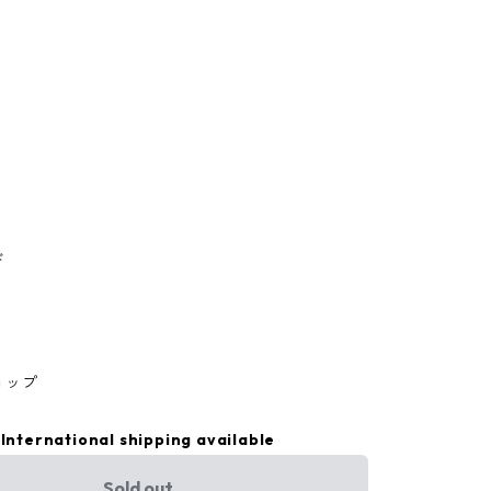
ド
ョップ
International shipping available
Sold out