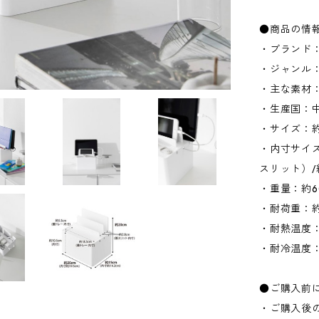
●商品の情
・ブランド：
・ジャンル
・主な素材：P
・生産国：
・サイズ：約W
・内寸サイズ：
スリット）/
・重量：約6
・耐荷重：約
・耐熱温度：
・耐冷温度：
●ご購入前
・ご購入後