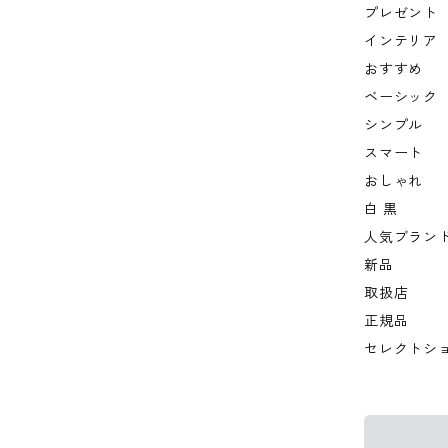
プレゼント
インテリア
おすすめ
ベーシック
シンプル
スマート
おしゃれ
白 黒
人気ブラン
新品
取扱店
正規品
セレクトシ