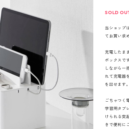
SOLD OU
当ショップ
てお買い求
充電したま
ボックスで
しながら一
れて充電器
を出せます
ごちゃつく
学習用タブ
けられる突
きで便利に