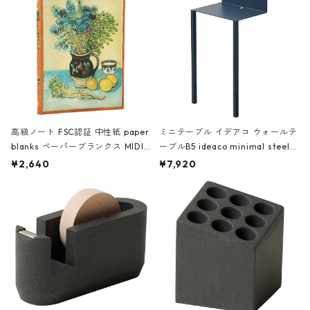
高級ノート FSC認証 中性紙 paper
ミニテーブル イデアコ ウォールテ
blanks ペーパーブランクス MIDI
ーブルB5 ideaco minimal steel f
ハードカバー 罫線 ヴァン・ゴッホ
urniture WALL Table B5 ネイビー
¥2,640
¥7,920
の静物画