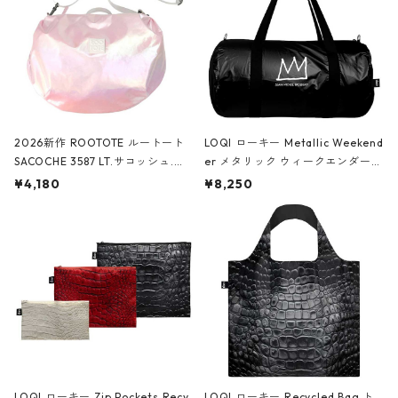
2026新作 ROOTOTE ルートート
LOQI ローキー Metallic Weekend
SACOCHE 3587 LT.サコッシュ.ル
er メタリック ウィークエンダー
ミエ-B ショルダーバッグ グロスピ
ボストンバッグ ショルダーバッグ
¥4,180
¥8,250
ンク
JEAN-MICHEL BASQUIAT/Crown
Black ジャン=ミッシェル・バスキ
ア/クラウン ブラック
LOQI ローキー Zip Pockets Recy
LOQI ローキー Recycled Bag ト