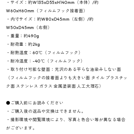
・サイズ：約W135xD55xH140mm（本体）/約
W60xH60mm（フィルムフック接着面）
・内寸サイズ：約W80xD45mm（左側）/約
W50xD45mm（右側）
・重量：約490g
・耐荷重：約2kg
・耐熱温度：60℃（フィルムフック）
・耐冷温度：-40℃（フィルムフック）
・取り付け可能な壁面：光沢のある平らな油染みしない面
（フィルムフックの接着面よりも大きい面 タイル プラスチッ
ク面 ステンレス ガラス 金属塗装面 人工大理石）
●ご購入前にお読みください
・ご購入後の返品や交換はできません。
・撮影環境や閲覧環境により、写真と色合い等が異なる場合
がございます。