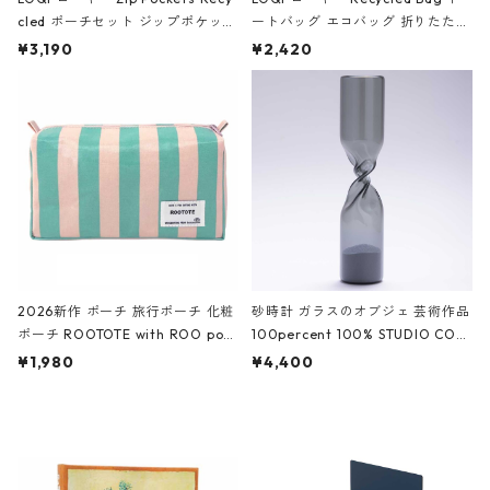
cled ポーチセット ジップポケット
ートバッグ エコバッグ 折りたたみ
ファスナーポーチ 撥水加工 トラベ
大きめ 撥水加工 収納ポーチ CRO
¥3,190
¥2,420
ルポーチ 化粧ポーチ 3点セット C
CODILE/Black クロコダイル/ブラ
ROCODILE/Black,Burgundy,Off
ック
White クロコダイル/ブラック、バ
ーガンディー、オフホワイト
2026新作 ポーチ 旅行ポーチ 化粧
砂時計 ガラスのオブジェ 芸術作品
ポーチ ROOTOTE with ROO pou
100percent 100% STUDIO COH
ch 3532 ルートート WR.ポーチ.ラ
AKU Timeless 100パーセント ス
¥1,980
¥4,400
ミネート-W ピンク・ミント
タジオコハク タイムレス Gray グ
レー