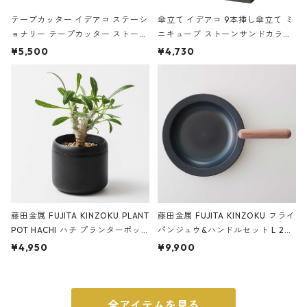
テープカッター イデアコ ステーシ
傘立て イデアコ 9本挿し傘立て ミ
ョナリー テープカッター ストーン
ニキューブ ストーンサンドカラー
サンドカラー 石調 ideaco Station
石調 ideaco Umbrella Stand CUB
¥5,500
¥4,730
ery tape cutter ストーンサンド
E ストーンサンドブラック
ブラック
藤田金属 FUJITA KINZOKU PLANT
藤田金属 FUJITA KINZOKU フライ
POT HACHI ハチ プランターポッ
パンジュウ&ハンドルセット L 24c
ト 3号 ブラック
m ガス火・IH対応 鉄フライパン
¥4,950
¥9,900
ウォルナット
全アイテムを見る