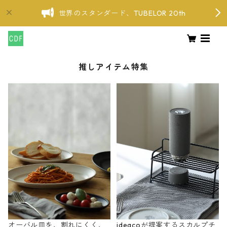
世界のスタンダード、TUBELOR 20th
推しアイテム特集
オーバル皿を、割れにくく、
ideacoが提案するスカルプチ