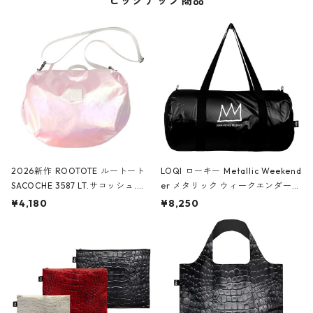
ピックアップ商品
2026新作 ROOTOTE ルートート
LOQI ローキー Metallic Weekend
SACOCHE 3587 LT.サコッシュ.ル
er メタリック ウィークエンダー
ミエ-B ショルダーバッグ グロスピ
ボストンバッグ ショルダーバッグ
¥4,180
¥8,250
ンク
JEAN-MICHEL BASQUIAT/Crown
Black ジャン=ミッシェル・バスキ
ア/クラウン ブラック