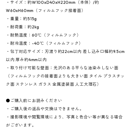
・サイズ：約W100xD40xH220mm（本体）/約
W60xH60mm（フィルムフック接着面）
・重量：約515g
・耐荷重：約2kg
・耐熱温度：60℃（フィルムフック）
・耐冷温度：-40℃（フィルムフック）
・包丁対応サイズ：刃渡り約22cm以内 差し込み口幅約9.5cm
以内 厚み約4mm以内
・取り付け可能な壁面：光沢のある平らな油染みしない面
（フィルムフックの接着面よりも大きい面 タイル プラスチッ
ク面 ステンレス ガラス 金属塗装面 人工大理石）
●ご購入前にお読みください
・ご購入後の返品や交換はできません。
・撮影環境や閲覧環境により、写真と色合い等が異なる場合
がございます。