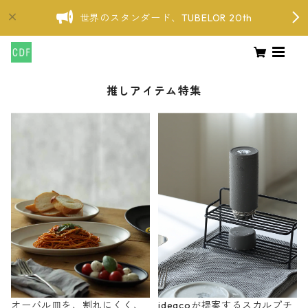
世界のスタンダード、TUBELOR 20th
推しアイテム特集
オーバル皿を、割れにくく、
ideacoが提案するスカルプチ