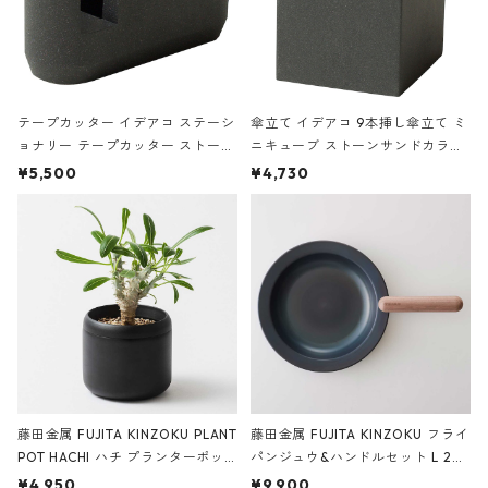
テープカッター イデアコ ステーシ
傘立て イデアコ 9本挿し傘立て ミ
ョナリー テープカッター ストーン
ニキューブ ストーンサンドカラー
サンドカラー 石調 ideaco Station
石調 ideaco Umbrella Stand CUB
¥5,500
¥4,730
ery tape cutter ストーンサンド
E ストーンサンドブラック
ブラック
藤田金属 FUJITA KINZOKU PLANT
藤田金属 FUJITA KINZOKU フライ
POT HACHI ハチ プランターポッ
パンジュウ&ハンドルセット L 24c
ト 3号 ブラック
m ガス火・IH対応 鉄フライパン
¥4,950
¥9,900