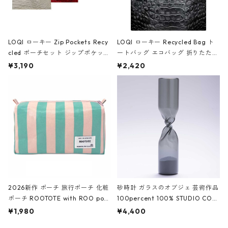
LOQI ローキー Zip Pockets Recy
LOQI ローキー Recycled Bag ト
cled ポーチセット ジップポケット
ートバッグ エコバッグ 折りたたみ
ファスナーポーチ 撥水加工 トラベ
大きめ 撥水加工 収納ポーチ CRO
¥3,190
¥2,420
ルポーチ 化粧ポーチ 3点セット C
CODILE/Black クロコダイル/ブラ
ROCODILE/Black,Burgundy,Off
ック
White クロコダイル/ブラック、バ
ーガンディー、オフホワイト
2026新作 ポーチ 旅行ポーチ 化粧
砂時計 ガラスのオブジェ 芸術作品
ポーチ ROOTOTE with ROO pou
100percent 100% STUDIO COH
ch 3532 ルートート WR.ポーチ.ラ
AKU Timeless 100パーセント ス
¥1,980
¥4,400
ミネート-W ピンク・ミント
タジオコハク タイムレス Gray グ