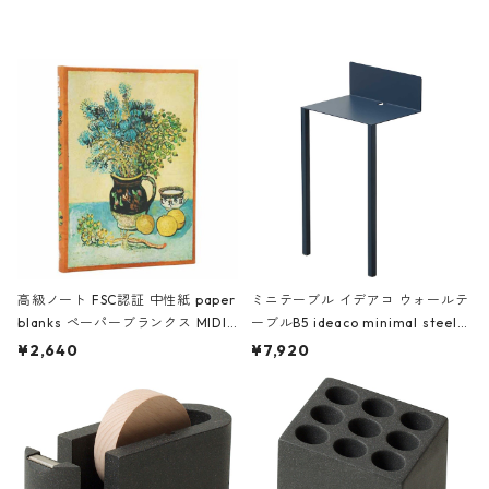
レー
高級ノート FSC認証 中性紙 paper
ミニテーブル イデアコ ウォールテ
blanks ペーパーブランクス MIDI
ーブルB5 ideaco minimal steel f
ハードカバー 罫線 ヴァン・ゴッホ
urniture WALL Table B5 ネイビー
¥2,640
¥7,920
の静物画