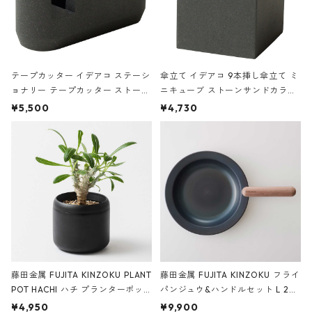
テープカッター イデアコ ステーシ
傘立て イデアコ 9本挿し傘立て ミ
ョナリー テープカッター ストーン
ニキューブ ストーンサンドカラー
サンドカラー 石調 ideaco Station
石調 ideaco Umbrella Stand CUB
¥5,500
¥4,730
ery tape cutter ストーンサンド
E ストーンサンドブラック
ブラック
藤田金属 FUJITA KINZOKU PLANT
藤田金属 FUJITA KINZOKU フライ
POT HACHI ハチ プランターポッ
パンジュウ&ハンドルセット L 24c
ト 3号 ブラック
m ガス火・IH対応 鉄フライパン
¥4,950
¥9,900