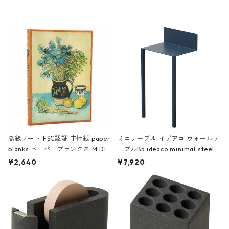
レー
高級ノート FSC認証 中性紙 paper
ミニテーブル イデアコ ウォールテ
blanks ペーパーブランクス MIDI
ーブルB5 ideaco minimal steel f
ハードカバー 罫線 ヴァン・ゴッホ
urniture WALL Table B5 ネイビー
¥2,640
¥7,920
の静物画