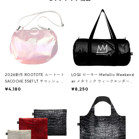
2026新作 ROOTOTE ルートート
LOQI ローキー Metallic Weekend
SACOCHE 3587 LT.サコッシュ.ル
er メタリック ウィークエンダー
ミエ-B ショルダーバッグ グロスピ
ボストンバッグ ショルダーバッグ
¥4,180
¥8,250
ンク
JEAN-MICHEL BASQUIAT/Crown
Black ジャン=ミッシェル・バスキ
ア/クラウン ブラック