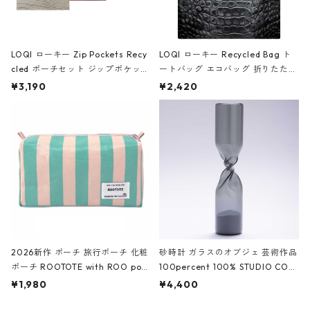
LOQI ローキー Zip Pockets Recy
LOQI ローキー Recycled Bag ト
cled ポーチセット ジップポケット
ートバッグ エコバッグ 折りたたみ
ファスナーポーチ 撥水加工 トラベ
大きめ 撥水加工 収納ポーチ CRO
¥3,190
¥2,420
ルポーチ 化粧ポーチ 3点セット C
CODILE/Black クロコダイル/ブラ
ROCODILE/Black,Burgundy,Off
ック
White クロコダイル/ブラック、バ
ーガンディー、オフホワイト
2026新作 ポーチ 旅行ポーチ 化粧
砂時計 ガラスのオブジェ 芸術作品
ポーチ ROOTOTE with ROO pou
100percent 100% STUDIO COH
ch 3532 ルートート WR.ポーチ.ラ
AKU Timeless 100パーセント ス
¥1,980
¥4,400
ミネート-W ピンク・ミント
タジオコハク タイムレス Gray グ