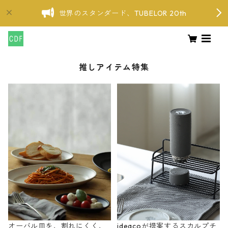
世界のスタンダード、TUBELOR 20th
推しアイテム特集
オーバル皿を、割れにくく、
ideacoが提案するスカルプチ