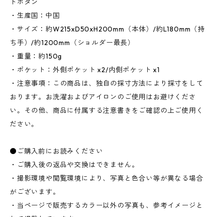
トボタン
・生産国：中国
・サイズ：約W215xD50xH200mm（本体）/約L180mm（持
ち手）/約1200mm（ショルダー最長）
・重量：約150g
・ポケット：外側ポケット x2/内側ポケット x1
・注意事項：この商品は、独自の採寸方法により採寸をして
おります。お洗濯およびアイロンのご使用はお避けくださ
い。その他、商品に付属する注意書きをご確認の上ご使用く
ださい。
●ご購入前にお読みください
・ご購入後の返品や交換はできません。
・撮影環境や閲覧環境により、写真と色合い等が異なる場合
がございます。
・当ページで販売するカラー以外の写真も、参考イメージと