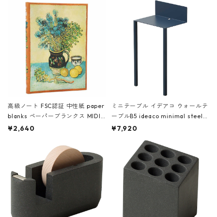
高級ノート FSC認証 中性紙 paper
ミニテーブル イデアコ ウォールテ
blanks ペーパーブランクス MIDI
ーブルB5 ideaco minimal steel f
ハードカバー 罫線 ヴァン・ゴッホ
urniture WALL Table B5 ネイビー
¥2,640
¥7,920
の静物画