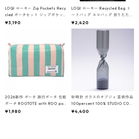
LOQI ローキー Zip Pockets Recy
LOQI ローキー Recycled Bag ト
cled ポーチセット ジップポケット
ートバッグ エコバッグ 折りたたみ
ファスナーポーチ 撥水加工 トラベ
大きめ 撥水加工 収納ポーチ CRO
¥3,190
¥2,420
ルポーチ 化粧ポーチ 3点セット C
CODILE/Black クロコダイル/ブラ
ROCODILE/Black,Burgundy,Off
ック
White クロコダイル/ブラック、バ
ーガンディー、オフホワイト
2026新作 ポーチ 旅行ポーチ 化粧
砂時計 ガラスのオブジェ 芸術作品
ポーチ ROOTOTE with ROO pou
100percent 100% STUDIO COH
ch 3532 ルートート WR.ポーチ.ラ
AKU Timeless 100パーセント ス
¥1,980
¥4,400
ミネート-W ピンク・ミント
タジオコハク タイムレス Gray グ
レー