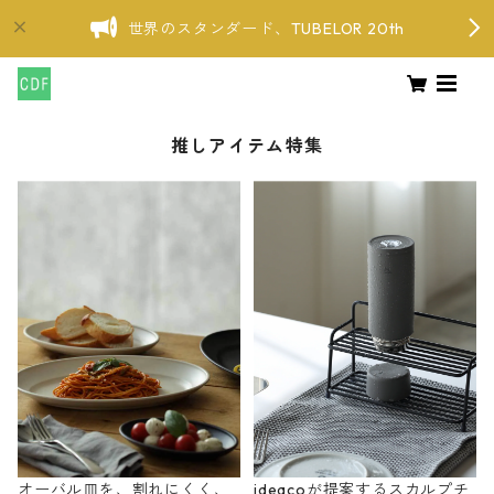
世界のスタンダード、TUBELOR 20th
推しアイテム特集
オーバル皿を、割れにくく、
ideacoが提案するスカルプチ