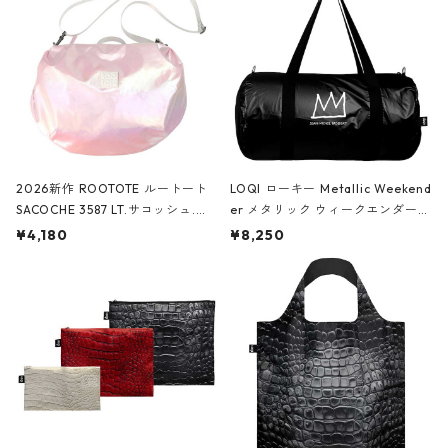
2026新作 ROOTOTE ルートート
LOQI ローキー Metallic Weekend
SACOCHE 3587 LT.サコッシュ.ル
er メタリック ウィークエンダー
ミエ-B ショルダーバッグ グロスピ
ボストンバッグ ショルダーバッグ
¥4,180
¥8,250
ンク
JEAN-MICHEL BASQUIAT/Crown
Black ジャン=ミッシェル・バスキ
ア/クラウン ブラック