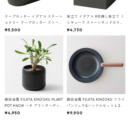
テープカッター イデアコ ステーシ
傘立て イデアコ 9本挿し傘立て ミ
ョナリー テープカッター ストーン
ニキューブ ストーンサンドカラー
サンドカラー 石調 ideaco Station
石調 ideaco Umbrella Stand CUB
¥5,500
¥4,730
ery tape cutter ストーンサンド
E ストーンサンドブラック
ブラック
藤田金属 FUJITA KINZOKU PLANT
藤田金属 FUJITA KINZOKU フライ
POT HACHI ハチ プランターポッ
パンジュウ&ハンドルセット L 24c
ト 3号 ブラック
m ガス火・IH対応 鉄フライパン
¥4,950
¥9,900
ウォルナット