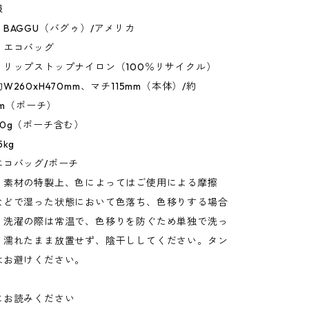
報
BAGGU（バグゥ）/アメリカ
：エコバッグ
：リップストップナイロン（100％リサイクル）
260xH470mm、マチ115mm（本体）/約
mm（ポーチ）
0g（ポーチ含む）
kg
エコバッグ/ポーチ
：素材の特製上、色によってはご使用による摩擦
などで湿った状態において色落ち、色移りする場合
。洗濯の際は常温で、色移りを防ぐため単独で洗っ
。濡れたまま放置せず、陰干ししてください。タン
はお避けください。
にお読みください