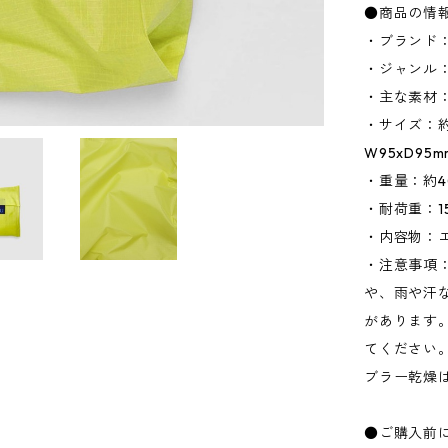
●商品の情
・ブランド：
・ジャンル
・主な素材
・サイズ：約W
W95xD95
・重量：約4
・耐荷重：15
・内容物：
・注意事項
や、雨や汗
があります
てください
ブラー乾燥
●ご購入前