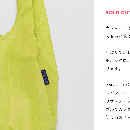
SOLD OU
当ショップ
てお買い求
小ぶりでかわ
チバッグに
けます。
BAGGU（
ッグブラン
りサステナ
プルでカラ
使える製品