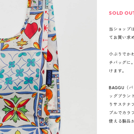
SOLD OU
当ショップ
てお買い求
小ぶりでかわ
チバッグに
けます。
BAGGU（
ッグブラン
りサステナ
プルでカラ
使える製品