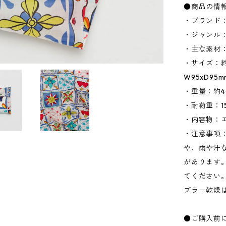
●商品の情
・ブランド：
・ジャンル
・主な素材
・サイズ：約W
W95xD95
・重量：約4
・耐荷重：15
・内容物：
・注意事項
や、雨や汗
があります
てください
ブラー乾燥
●ご購入前