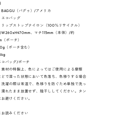
報
BAGGU（バグゥ）/アメリカ
：エコバッグ
：リップストップナイロン（100％リサイクル）
260xH470mm、マチ115mm（本体）/約
mm（ポーチ）
0g（ポーチ含む）
kg
エコバッグ/ポーチ
：素材の特製上、色によってはご使用による摩擦
などで湿った状態において色落ち、色移りする場合
。洗濯の際は常温で、色移りを防ぐため単独で洗っ
。濡れたまま放置せず、陰干ししてください。タン
はお避けください。
にお読みください