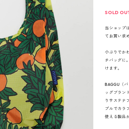
SOLD OU
当ショップ
てお買い求
小ぶりでかわ
チバッグに
けます。
BAGGU（
ッグブラン
りサステナ
プルでカラ
使える製品