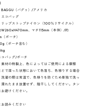
報
BAGGU（バグゥ）/アメリカ
：エコバッグ
：リップストップナイロン（100％リサイクル）
260xH470mm、マチ115mm（本体）/約
mm（ポーチ）
0g（ポーチ含む）
kg
エコバッグ/ポーチ
：素材の特製上、色によってはご使用による摩擦
などで湿った状態において色落ち、色移りする場合
。洗濯の際は常温で、色移りを防ぐため単独で洗っ
。濡れたまま放置せず、陰干ししてください。タン
はお避けください。
にお読みください