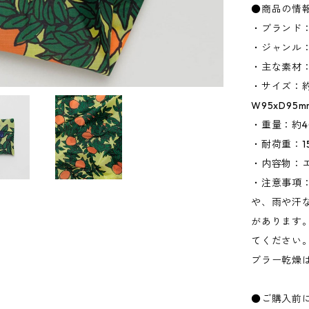
●商品の情
・ブランド：
・ジャンル
・主な素材
・サイズ：約W
W95xD95
・重量：約4
・耐荷重：15
・内容物：
・注意事項
や、雨や汗
があります
てください
ブラー乾燥
●ご購入前