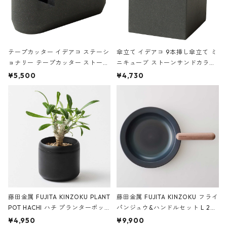
テープカッター イデアコ ステーシ
傘立て イデアコ 9本挿し傘立て ミ
ョナリー テープカッター ストーン
ニキューブ ストーンサンドカラー
サンドカラー 石調 ideaco Station
石調 ideaco Umbrella Stand CUB
¥5,500
¥4,730
ery tape cutter ストーンサンド
E ストーンサンドブラック
ブラック
藤田金属 FUJITA KINZOKU PLANT
藤田金属 FUJITA KINZOKU フライ
POT HACHI ハチ プランターポッ
パンジュウ&ハンドルセット L 24c
ト 3号 ブラック
m ガス火・IH対応 鉄フライパン
¥4,950
¥9,900