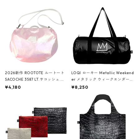
2026新作 ROOTOTE ルートート
LOQI ローキー Metallic Weekend
SACOCHE 3587 LT.サコッシュ.ル
er メタリック ウィークエンダー
ミエ-B ショルダーバッグ グロスピ
ボストンバッグ ショルダーバッグ
¥4,180
¥8,250
ンク
JEAN-MICHEL BASQUIAT/Crown
Black ジャン=ミッシェル・バスキ
ア/クラウン ブラック