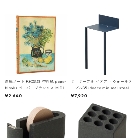
高級ノート FSC認証 中性紙 paper
ミニテーブル イデアコ ウォールテ
blanks ペーパーブランクス MIDI
ーブルB5 ideaco minimal steel f
ハードカバー 罫線 ヴァン・ゴッホ
urniture WALL Table B5 ネイビー
¥2,640
¥7,920
の静物画