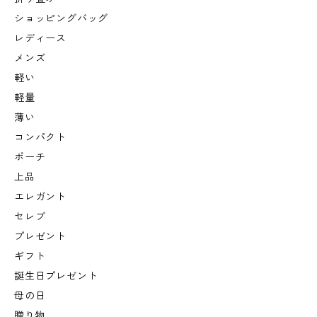
ショッピングバッグ
レディース
メンズ
軽い
軽量
薄い
コンパクト
ポーチ
上品
エレガント
セレブ
プレゼント
ギフト
誕生日プレゼント
母の日
贈り物