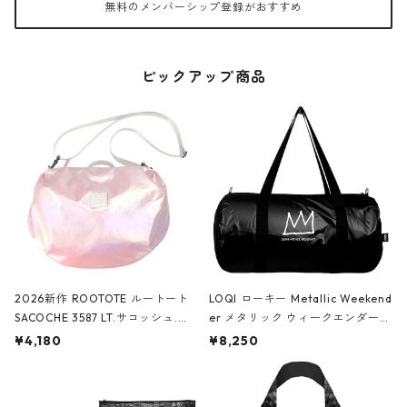
無料のメンバーシップ登録がおすすめ
ピックアップ商品
2026新作 ROOTOTE ルートート
LOQI ローキー Metallic Weekend
SACOCHE 3587 LT.サコッシュ.ル
er メタリック ウィークエンダー
ミエ-B ショルダーバッグ グロスピ
ボストンバッグ ショルダーバッグ
¥4,180
¥8,250
ンク
JEAN-MICHEL BASQUIAT/Crown
Black ジャン=ミッシェル・バスキ
ア/クラウン ブラック