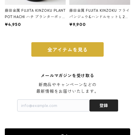
藤田金属 FUJITA KINZOKU PLANT
藤田金属 FUJITA KINZOKU フライ
POT HACHI ハチ プランターポッ
パンジュウ&ハンドルセット L 24c
ト 3号 ブラック
m ガス火・IH対応 鉄フライパン
¥4,950
¥9,900
ウォルナット
全アイテムを見る
メールマガジンを受け取る
新商品やキャンペーンなどの

最新情報をお届けいたします。
登録