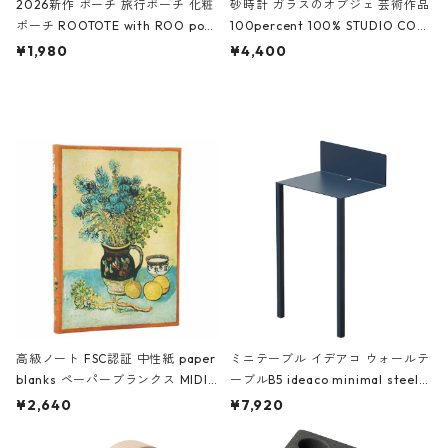
2026新作 ポーチ 旅行ポーチ 化粧
砂時計 ガラスのオブジェ 芸術作品
ポーチ ROOTOTE with ROO pou
100percent 100% STUDIO COH
ch 3532 ルートート WR.ポーチ.ラ
AKU Timeless 100パーセント ス
¥1,980
¥4,400
ミネート-W ピンク・ミント
タジオコハク タイムレス Gray グ
レー
高級ノート FSC認証 中性紙 paper
ミニテーブル イデアコ ウォールテ
blanks ペーパーブランクス MIDI
ーブルB5 ideaco minimal steel f
ハードカバー 罫線 ヴァン・ゴッホ
urniture WALL Table B5 ネイビー
¥2,640
¥7,920
の静物画