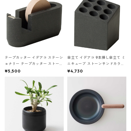
テープカッター イデアコ ステーシ
傘立て イデアコ 9本挿し傘立て ミ
ョナリー テープカッター ストーン
ニキューブ ストーンサンドカラー
サンドカラー 石調 ideaco Station
石調 ideaco Umbrella Stand CUB
¥5,500
¥4,730
ery tape cutter ストーンサンド
E ストーンサンドブラック
ブラック