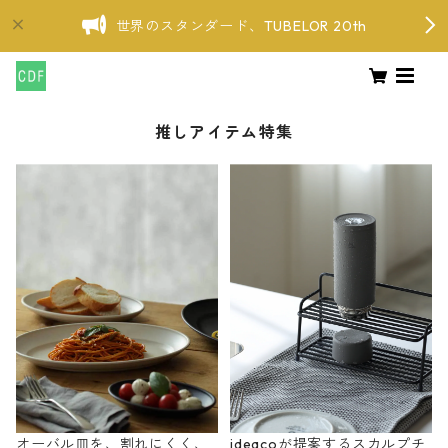
世界のスタンダード、TUBELOR 20th
推しアイテム特集
オーバル皿を、割れにくく、
ideacoが提案するスカルプチ