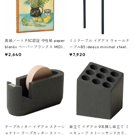
高級ノート FSC認証 中性紙 paper
ミニテーブル イデアコ ウォールテ
blanks ペーパーブランクス MIDI
ーブルB5 ideaco minimal steel f
ハードカバー 罫線 ヴァン・ゴッホ
urniture WALL Table B5 ネイビー
¥2,640
¥7,920
の静物画
テープカッター イデアコ ステーシ
傘立て イデアコ 9本挿し傘立て ミ
ョナリー テープカッター ストーン
ニキューブ ストーンサンドカラー