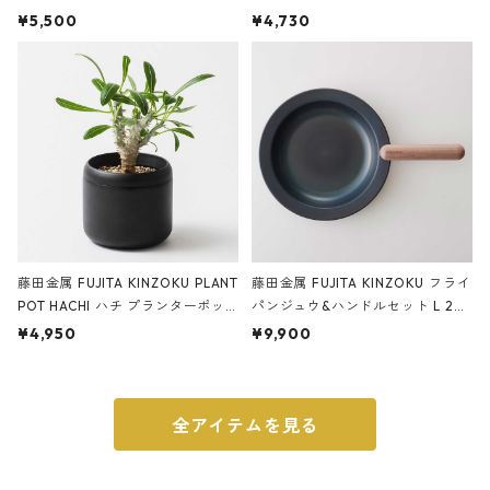
サンドカラー 石調 ideaco Station
石調 ideaco Umbrella Stand CUB
¥5,500
¥4,730
ery tape cutter ストーンサンド
E ストーンサンドブラック
ブラック
藤田金属 FUJITA KINZOKU PLANT
藤田金属 FUJITA KINZOKU フライ
POT HACHI ハチ プランターポッ
パンジュウ&ハンドルセット L 24c
ト 3号 ブラック
m ガス火・IH対応 鉄フライパン
¥4,950
¥9,900
ウォルナット
全アイテムを見る