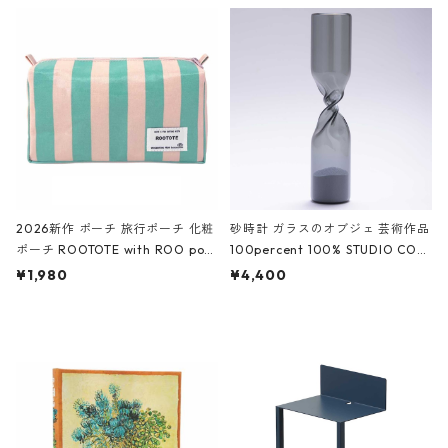
ルポーチ 化粧ポーチ 3点セット C
CODILE/Black クロコダイル/ブラ
ROCODILE/Black,Burgundy,Off
ック
White クロコダイル/ブラック、バ
ーガンディー、オフホワイト
2026新作 ポーチ 旅行ポーチ 化粧
砂時計 ガラスのオブジェ 芸術作品
ポーチ ROOTOTE with ROO pou
100percent 100% STUDIO COH
ch 3532 ルートート WR.ポーチ.ラ
AKU Timeless 100パーセント ス
¥1,980
¥4,400
ミネート-W ピンク・ミント
タジオコハク タイムレス Gray グ
レー