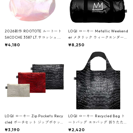
2026新作 ROOTOTE ルートート
LOQI ローキー Metallic Weekend
SACOCHE 3587 LT.サコッシュ.ル
er メタリック ウィークエンダー
ミエ-B ショルダーバッグ グロスピ
ボストンバッグ ショルダーバッグ
¥4,180
¥8,250
ンク
JEAN-MICHEL BASQUIAT/Crown
Black ジャン=ミッシェル・バスキ
ア/クラウン ブラック
LOQI ローキー Zip Pockets Recy
LOQI ローキー Recycled Bag ト
cled ポーチセット ジップポケット
ートバッグ エコバッグ 折りたたみ
ファスナーポーチ 撥水加工 トラベ
大きめ 撥水加工 収納ポーチ CRO
¥3,190
¥2,420