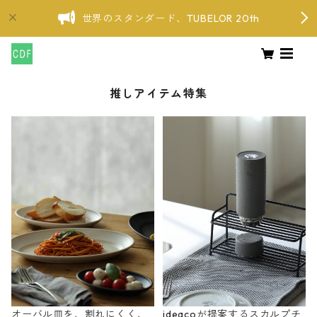
世界のスタンダード、TUBELOR 20th
推しアイテム特集
オーバル皿を、割れにくく、
ideacoが提案するスカルプチ