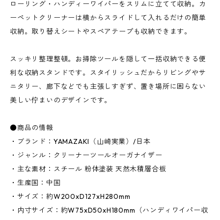
ローリング・ハンディーワイパーをスリムに立てて収納。カ
ーペットクリーナーは横からスライドして入れるだけの簡単
収納。取り替えシートやスペアテープも収納できます。
スッキリ整理整頓。お掃除ツールを隠して一括収納できる便
利な収納スタンドです。スタイリッシュだからリビングやサ
ニタリー、廊下などでも主張しすぎず、置き場所に困らない
美しい佇まいのデザインです。
●商品の情報
・ブランド：YAMAZAKI（山崎実業）/日本
・ジャンル：クリーナーツールオーガナイザー
・主な素材：スチール 粉体塗装 天然木積層合板
・生産国：中国
・サイズ：約W200xD127xH280mm
・内寸サイズ：約W75xD50xH180mm（ハンディワイパー収