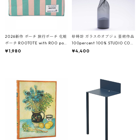
2026新作 ポーチ 旅行ポーチ 化粧
砂時計 ガラスのオブジェ 芸術作品
ポーチ ROOTOTE with ROO pou
100percent 100% STUDIO COH
ch 3532 ルートート WR.ポーチ.ラ
AKU Timeless 100パーセント ス
¥1,980
¥4,400
ミネート-W ピンク・ミント
タジオコハク タイムレス Gray グ
レー