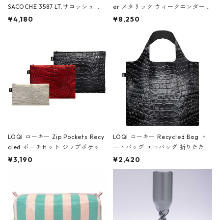
SACOCHE 3587 LT.サコッシュ.ル
er メタリック ウィークエンダー
ミエ-B ショルダーバッグ グロスピ
ボストンバッグ ショルダーバッグ
¥4,180
¥8,250
ンク
JEAN-MICHEL BASQUIAT/Crown
Black ジャン=ミッシェル・バスキ
ア/クラウン ブラック
LOQI ローキー Zip Pockets Recy
LOQI ローキー Recycled Bag ト
cled ポーチセット ジップポケット
ートバッグ エコバッグ 折りたたみ
ファスナーポーチ 撥水加工 トラベ
大きめ 撥水加工 収納ポーチ CRO
¥3,190
¥2,420
ルポーチ 化粧ポーチ 3点セット C
CODILE/Black クロコダイル/ブラ
ROCODILE/Black,Burgundy,Off
ック
White クロコダイル/ブラック、バ
ーガンディー、オフホワイト