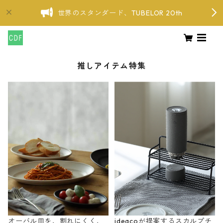
世界のスタンダード、TUBELOR 20th
推しアイテム特集
オーバル皿を、割れにくく、
ideacoが提案するスカルプチ