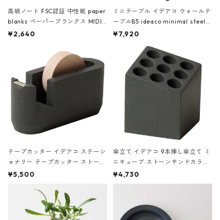
高級ノート FSC認証 中性紙 paper
ミニテーブル イデアコ ウォールテ
blanks ペーパーブランクス MIDI
ーブルB5 ideaco minimal steel f
ハードカバー 罫線 ヴァン・ゴッホ
urniture WALL Table B5 ネイビー
¥2,640
¥7,920
の静物画
テープカッター イデアコ ステーシ
傘立て イデアコ 9本挿し傘立て ミ
ョナリー テープカッター ストーン
ニキューブ ストーンサンドカラー
サンドカラー 石調 ideaco Station
石調 ideaco Umbrella Stand CUB
¥5,500
¥4,730
ery tape cutter ストーンサンド
E ストーンサンドブラック
ブラック