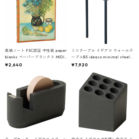
高級ノート FSC認証 中性紙 paper
ミニテーブル イデアコ ウォールテ
blanks ペーパーブランクス MIDI
ーブルB5 ideaco minimal steel f
ハードカバー 罫線 ヴァン・ゴッホ
urniture WALL Table B5 ネイビー
¥2,640
¥7,920
の静物画