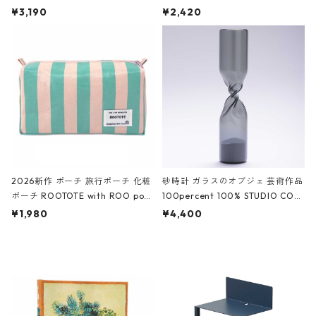
ファスナーポーチ 撥水加工 トラベ
大きめ 撥水加工 収納ポーチ CRO
¥3,190
¥2,420
ルポーチ 化粧ポーチ 3点セット C
CODILE/Black クロコダイル/ブラ
ROCODILE/Black,Burgundy,Off
ック
White クロコダイル/ブラック、バ
ーガンディー、オフホワイト
2026新作 ポーチ 旅行ポーチ 化粧
砂時計 ガラスのオブジェ 芸術作品
ポーチ ROOTOTE with ROO pou
100percent 100% STUDIO COH
ch 3532 ルートート WR.ポーチ.ラ
AKU Timeless 100パーセント ス
¥1,980
¥4,400
ミネート-W ピンク・ミント
タジオコハク タイムレス Gray グ
レー