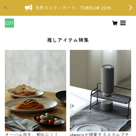
世界のスタンダード、TUBELOR 20th
推しアイテム特集
オーバル皿を、割れにくく、
ideacoが提案するスカルプチ