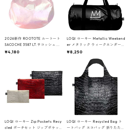
2026新作 ROOTOTE ルートート
LOQI ローキー Metallic Weekend
SACOCHE 3587 LT.サコッシュ.ル
er メタリック ウィークエンダー
ミエ-B ショルダーバッグ グロスピ
ボストンバッグ ショルダーバッグ
¥4,180
¥8,250
ンク
JEAN-MICHEL BASQUIAT/Crown
Black ジャン=ミッシェル・バスキ
ア/クラウン ブラック
LOQI ローキー Zip Pockets Recy
LOQI ローキー Recycled Bag ト
cled ポーチセット ジップポケット
ートバッグ エコバッグ 折りたたみ