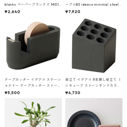
blanks ペーパーブランクス MIDI
ーブルB5 ideaco minimal steel f
ハードカバー 罫線 ヴァン・ゴッホ
urniture WALL Table B5 ネイビー
¥2,640
¥7,920
の静物画
テープカッター イデアコ ステーシ
傘立て イデアコ 9本挿し傘立て ミ
ョナリー テープカッター ストーン
ニキューブ ストーンサンドカラー
サンドカラー 石調 ideaco Station
石調 ideaco Umbrella Stand CUB
¥5,500
¥4,730
ery tape cutter ストーンサンド
E ストーンサンドブラック
ブラック