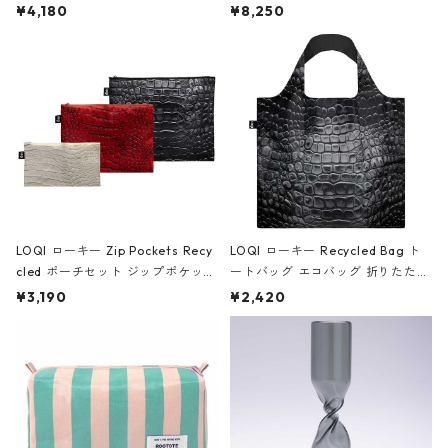
ミエ-B ショルダーバッグ グロスピ
ボストンバッグ ショルダーバッグ
¥4,180
¥8,250
ンク
JEAN-MICHEL BASQUIAT/Crown
Black ジャン=ミッシェル・バスキ
ア/クラウン ブラック
LOQI ローキー Zip Pockets Recy
LOQI ローキー Recycled Bag ト
cled ポーチセット ジップポケット
ートバッグ エコバッグ 折りたたみ
ファスナーポーチ 撥水加工 トラベ
大きめ 撥水加工 収納ポーチ CRO
¥3,190
¥2,420
ルポーチ 化粧ポーチ 3点セット C
CODILE/Black クロコダイル/ブラ
ROCODILE/Black,Burgundy,Off
ック
White クロコダイル/ブラック、バ
ーガンディー、オフホワイト