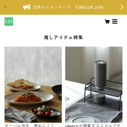
世界のスタンダード、TUBELOR 20th
推しアイテム特集
オーバル皿を、割れにくく、
ideacoが提案するスカルプチ