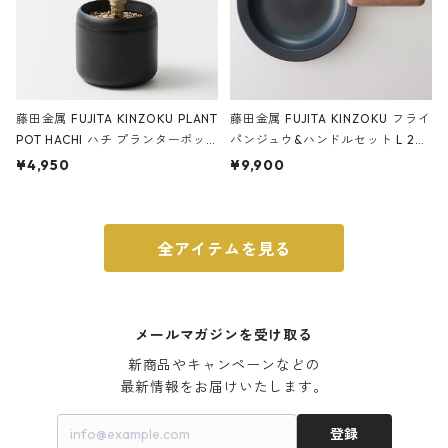
藤田金属 FUJITA KINZOKU PLANT
藤田金属 FUJITA KINZOKU フライ
POT HACHI ハチ プランターポッ
パンジュウ&ハンドルセット L 24c
ト 3号 ブラック
m ガス火・IH対応 鉄フライパン
¥4,950
¥9,900
ウォルナット
全アイテムを見る
メールマガジンを受け取る
新商品やキャンペーンなどの

最新情報をお届けいたします。
登録