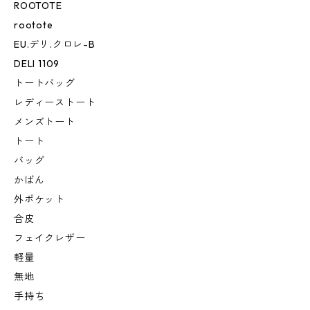
ROOTOTE
rootote
EU.デリ.クロレ-B
DELI 1109
トートバッグ
レディーストート
メンズトート
トート
バッグ
かばん
外ポケット
合皮
フェイクレザー
軽量
無地
手持ち