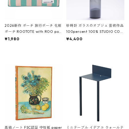
2026新作 ポーチ 旅行ポーチ 化粧
砂時計 ガラスのオブジェ 芸術作品
ポーチ ROOTOTE with ROO pou
100percent 100% STUDIO COH
ch 3532 ルートート WR.ポーチ.ラ
AKU Timeless 100パーセント ス
¥1,980
¥4,400
ミネート-W ピンク・ミント
タジオコハク タイムレス Gray グ
レー
高級ノート FSC認証 中性紙 paper
ミニテーブル イデアコ ウォールテ