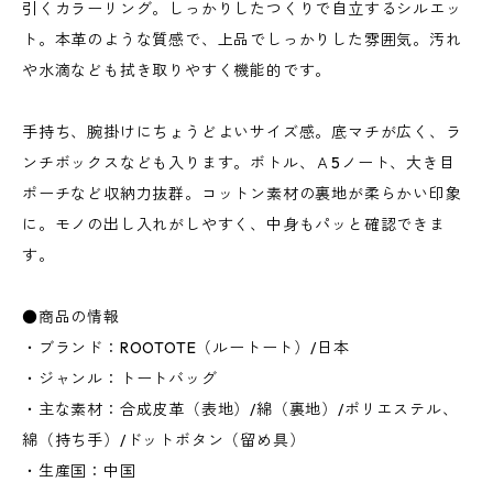
引くカラーリング。しっかりしたつくりで自立するシルエッ
ト。本革のような質感で、上品でしっかりした雰囲気。汚れ
や水滴なども拭き取りやすく機能的です。
手持ち、腕掛けにちょうどよいサイズ感。底マチが広く、ラ
ンチボックスなども入ります。ボトル、Ａ5ノート、大き目
ポーチなど収納力抜群。コットン素材の裏地が柔らかい印象
に。モノの出し入れがしやすく、中身もパッと確認できま
す。
●商品の情報
・ブランド：ROOTOTE（ルートート）/日本
・ジャンル：トートバッグ
・主な素材：合成皮革（表地）/綿（裏地）/ポリエステル、
綿（持ち手）/ドットボタン（留め具）
・生産国：中国