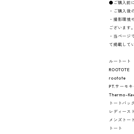
●ご購入前
・ご購入後
・撮影環境
ございます
・当ページ
て掲載して
ルートート
ROOTOTE
rootote
PT.サーモ
Thermo-Ke
トートバッ
レディース
メンズトー
トート