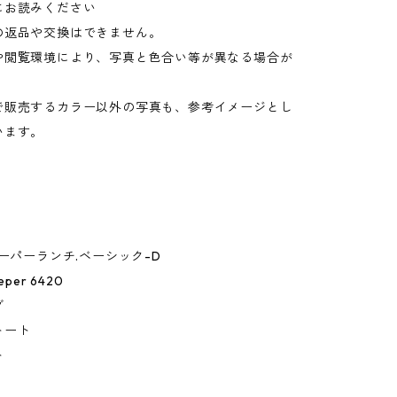
にお読みください
の返品や交換はできません。
や閲覧環境により、写真と色合い等が異なる場合が
。
で販売するカラー以外の写真も、参考イメージとし
います。
キーパーランチ.ベーシック-D
eper 6420
グ
トート
ト