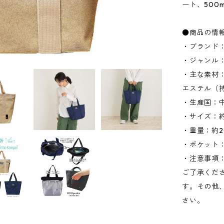
ート、500
●商品の情
・ブランド：
・ジャンル
・主な素材：
エステル（
・生産国：
・サイズ：約W
・重量：約2
・ポケット：
・注意事項
ご了承くだ
す。その他
さい。