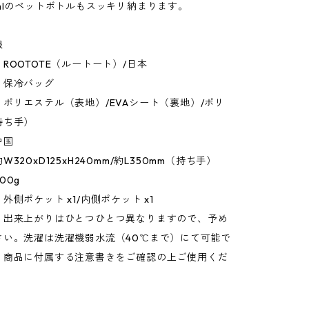
mlのペットボトルもスッキリ納まります。
報
ROOTOTE（ルートート）/日本
：保冷バッグ
ポリエステル（表地）/EVAシート（裏地）/ポリ
持ち手）
中国
320xD125xH240mm/約L350mm（持ち手）
00g
外側ポケット x1/内側ポケット x1
：出来上がりはひとつひとつ異なりますので、予め
さい。洗濯は洗濯機弱水流（40℃まで）にて可能で
、商品に付属する注意書きをご確認の上ご使用くだ