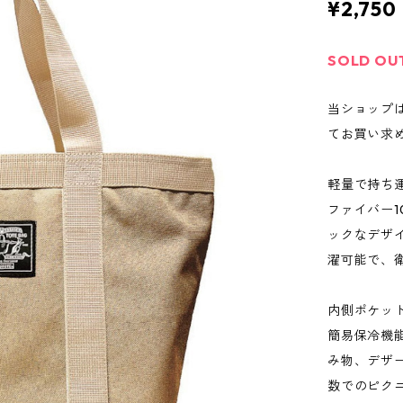
¥2,750
SOLD OU
当ショップ
てお買い求
軽量で持ち
ファイバー
ックなデザ
濯可能で、
内側ポケッ
簡易保冷機
み物、デザ
数でのピク