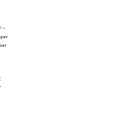
パー
eper
per
ズ
グ