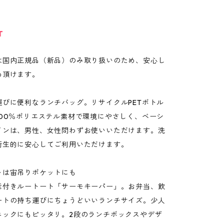
T
は国内正規品（新品）のみ取り扱いのため、安心し
め頂けます。
運びに便利なランチバッグ。リサイクルPETボトル
100％ポリエステル素材で環境にやさしく、ベーシ
インは、男性、女性問わずお使いいただけます。洗
衛生的に安心してご利用いただけます。
トは宙吊りポケットにも
能付きルートート「サーモキーパー」。お弁当、飲
ートの持ち運びにちょうどいいランチサイズ。少人
ニックにもピッタリ。2段のランチボックスやデザ