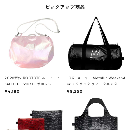
ピックアップ商品
2026新作 ROOTOTE ルートート
LOQI ローキー Metallic Weekend
SACOCHE 3587 LT.サコッシュ.ル
er メタリック ウィークエンダー
ミエ-B ショルダーバッグ グロスピ
ボストンバッグ ショルダーバッグ
¥4,180
¥8,250
ンク
JEAN-MICHEL BASQUIAT/Crown
Black ジャン=ミッシェル・バスキ
ア/クラウン ブラック