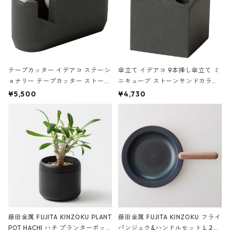
テープカッター イデアコ ステーシ
傘立て イデアコ 9本挿し傘立て ミ
ョナリー テープカッター ストーン
ニキューブ ストーンサンドカラー
サンドカラー 石調 ideaco Station
石調 ideaco Umbrella Stand CUB
¥5,500
¥4,730
ery tape cutter ストーンサンド
E ストーンサンドブラック
ブラック
藤田金属 FUJITA KINZOKU PLANT
藤田金属 FUJITA KINZOKU フライ
POT HACHI ハチ プランターポッ
パンジュウ&ハンドルセット L 24c