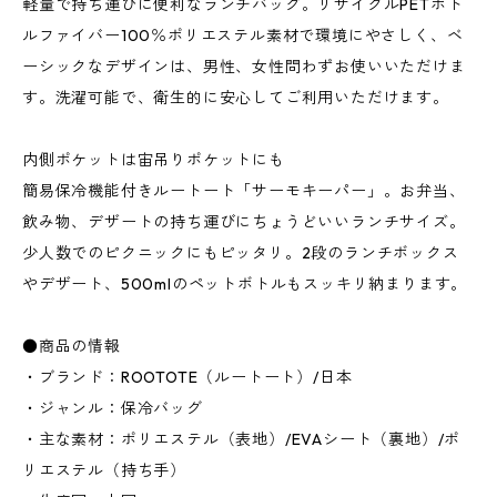
軽量で持ち運びに便利なランチバッグ。リサイクルPETボト
ルファイバー100％ポリエステル素材で環境にやさしく、ベ
ーシックなデザインは、男性、女性問わずお使いいただけま
す。洗濯可能で、衛生的に安心してご利用いただけます。
内側ポケットは宙吊りポケットにも
簡易保冷機能付きルートート「サーモキーパー」。お弁当、
飲み物、デザートの持ち運びにちょうどいいランチサイズ。
少人数でのピクニックにもピッタリ。2段のランチボックス
やデザート、500mlのペットボトルもスッキリ納まります。
●商品の情報
・ブランド：ROOTOTE（ルートート）/日本
・ジャンル：保冷バッグ
・主な素材：ポリエステル（表地）/EVAシート（裏地）/ポ
リエステル（持ち手）