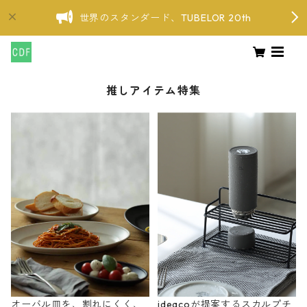
世界のスタンダード、TUBELOR 20th
推しアイテム特集
オーバル皿を、割れにくく、
ideacoが提案するスカルプチ