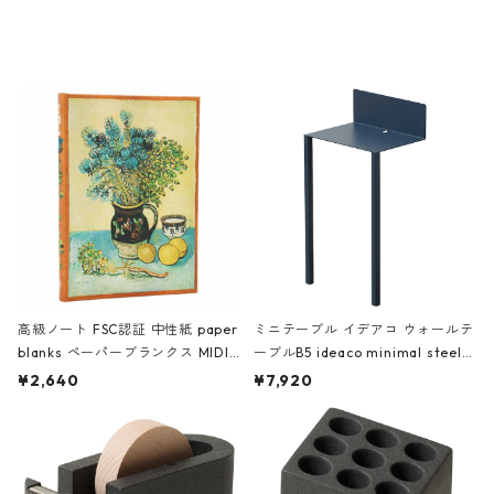
ミネート-W ピンク・ミント
タジオコハク タイムレス Gray グ
レー
高級ノート FSC認証 中性紙 paper
ミニテーブル イデアコ ウォールテ
blanks ペーパーブランクス MIDI
ーブルB5 ideaco minimal steel f
ハードカバー 罫線 ヴァン・ゴッホ
urniture WALL Table B5 ネイビー
¥2,640
¥7,920
の静物画