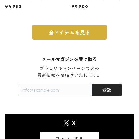
ト 3号 ブラック
m ガス火・IH対応 鉄フライパン
¥4,950
¥9,900
ウォルナット
全アイテムを見る
メールマガジンを受け取る
新商品やキャンペーンなどの

最新情報をお届けいたします。
登録
X