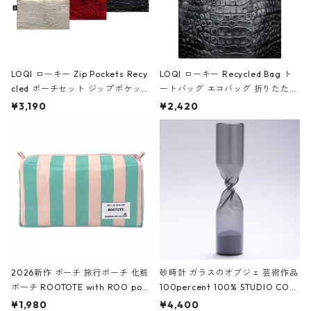
LOQI ローキー Zip Pockets Recy
LOQI ローキー Recycled Bag ト
cled ポーチセット ジップポケット
ートバッグ エコバッグ 折りたたみ
ファスナーポーチ 撥水加工 トラベ
大きめ 撥水加工 収納ポーチ CRO
¥3,190
¥2,420
ルポーチ 化粧ポーチ 3点セット C
CODILE/Black クロコダイル/ブラ
ROCODILE/Black,Burgundy,Off
ック
White クロコダイル/ブラック、バ
ーガンディー、オフホワイト
2026新作 ポーチ 旅行ポーチ 化粧
砂時計 ガラスのオブジェ 芸術作品
ポーチ ROOTOTE with ROO pou
100percent 100% STUDIO COH
ch 3532 ルートート WR.ポーチ.ラ
AKU Timeless 100パーセント ス
¥1,980
¥4,400