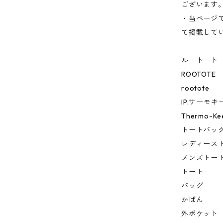
ございます
・当ページ
て掲載して
ルートート
ROOTOTE
rootote
IP.サーモキ
Thermo-Ke
トートバッ
レディース
メンズトー
トート
バッグ
かばん
外ポケット