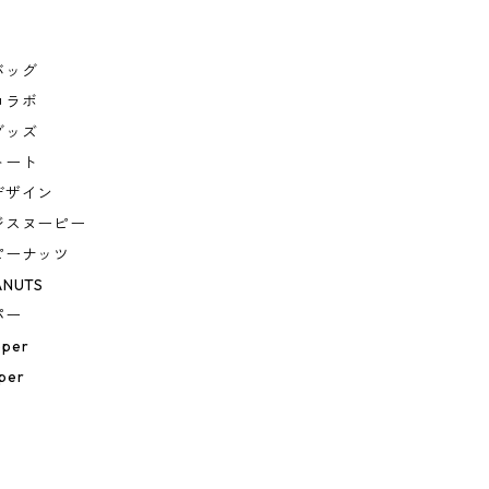
バッグ
コラボ
グッズ
トート
デザイン
ジスヌーピー
ピーナッツ
ANUTS
パー
eper
per