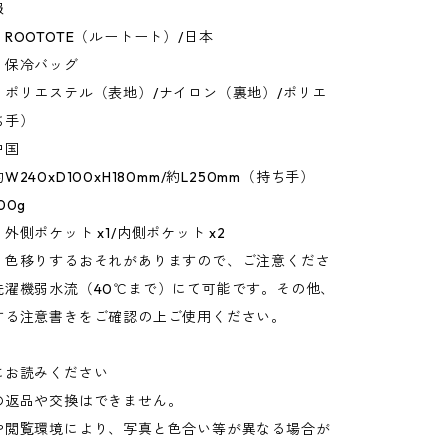
報
ROOTOTE（ルートート）/日本
：保冷バッグ
：ポリエステル（表地）/ナイロン（裏地）/ポリエ
ち手）
中国
240xD100xH180mm/約L250mm（持ち手）
00g
外側ポケット x1/内側ポケット x2
：色移りするおそれがありますので、ご注意くださ
洗濯機弱水流（40℃まで）にて可能です。その他、
する注意書きをご確認の上ご使用ください。
にお読みください
の返品や交換はできません。
や閲覧環境により、写真と色合い等が異なる場合が