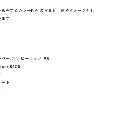
。
で販売するカラー以外の写真も、参考イメージとし
います。
ーパー.デリ.ピーナッツ-9B
eper 8605
グ
トート
ト