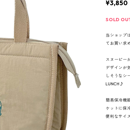
¥3,850
SOLD OU
当ショップ
てお買い求
スヌーピー
デザインが気
しそうなシ
LUNCH♪
簡易保冷機
ケットに保
便利なサイズ