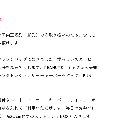
T
は国内正規品（新品）のみ取り扱いのため、安心し
め頂けます。
がランチバッグになりました。愛らしいスヌーピー
分を高めてくれます。PEANUTSコミックから美味
ーンをセレクト。サーモキーパーを持って、FUN
能付きルートート「サーモキーパー」。インナーポ
冷剤を入れてご利用いただけます。毎日のお弁当に
。幅20cm程度のスリムランチBOXも入ります。