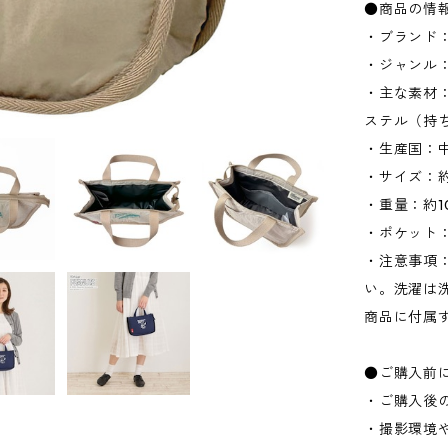
●商品の情
・ブランド：
・ジャンル
・主な素材
ステル（持
・生産国：
・サイズ：約W
・重量：約1
・ポケット：
・注意事項
い。洗濯は
商品に付属
●ご購入前
・ご購入後
・撮影環境