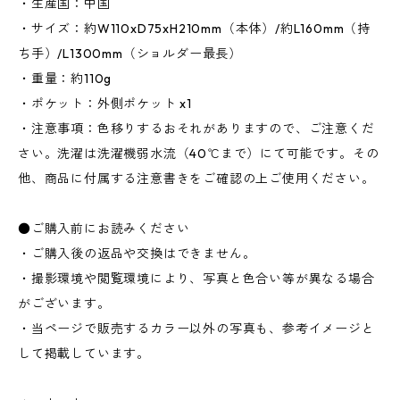
・生産国：中国
・サイズ：約W110xD75xH210mm（本体）/約L160mm（持
ち手）/L1300mm（ショルダー最長）
・重量：約110g
・ポケット：外側ポケット x1
・注意事項：色移りするおそれがありますので、ご注意くだ
さい。洗濯は洗濯機弱水流（40℃まで）にて可能です。その
他、商品に付属する注意書きをご確認の上ご使用ください。
●ご購入前にお読みください
・ご購入後の返品や交換はできません。
・撮影環境や閲覧環境により、写真と色合い等が異なる場合
がございます。
・当ページで販売するカラー以外の写真も、参考イメージと
して掲載しています。