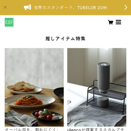
世界のスタンダード、TUBELOR 20th
推しアイテム特集
オーバル皿を、割れにくく、
ideacoが提案するスカルプチ