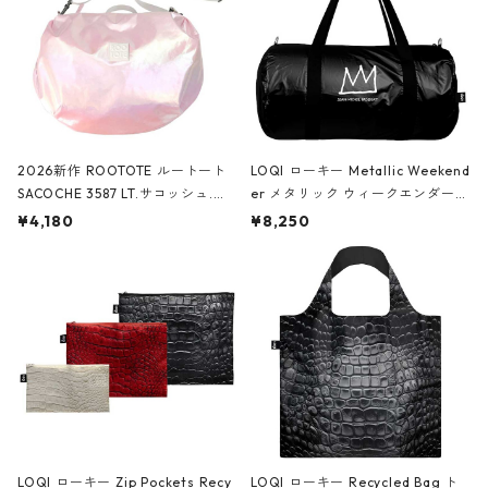
2026新作 ROOTOTE ルートート
LOQI ローキー Metallic Weekend
SACOCHE 3587 LT.サコッシュ.ル
er メタリック ウィークエンダー
ミエ-B ショルダーバッグ グロスピ
ボストンバッグ ショルダーバッグ
¥4,180
¥8,250
ンク
JEAN-MICHEL BASQUIAT/Crown
Black ジャン=ミッシェル・バスキ
ア/クラウン ブラック
LOQI ローキー Zip Pockets Recy
LOQI ローキー Recycled Bag ト