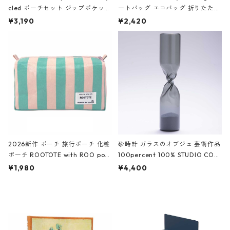
cled ポーチセット ジップポケット
ートバッグ エコバッグ 折りたたみ
ファスナーポーチ 撥水加工 トラベ
大きめ 撥水加工 収納ポーチ CRO
¥3,190
¥2,420
ルポーチ 化粧ポーチ 3点セット C
CODILE/Black クロコダイル/ブラ
ROCODILE/Black,Burgundy,Off
ック
White クロコダイル/ブラック、バ
ーガンディー、オフホワイト
2026新作 ポーチ 旅行ポーチ 化粧
砂時計 ガラスのオブジェ 芸術作品
ポーチ ROOTOTE with ROO pou
100percent 100% STUDIO COH
ch 3532 ルートート WR.ポーチ.ラ
AKU Timeless 100パーセント ス
¥1,980
¥4,400
ミネート-W ピンク・ミント
タジオコハク タイムレス Gray グ
レー