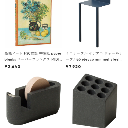
高級ノート FSC認証 中性紙 paper
ミニテーブル イデアコ ウォールテ
blanks ペーパーブランクス MIDI
ーブルB5 ideaco minimal steel f
ハードカバー 罫線 ヴァン・ゴッホ
urniture WALL Table B5 ネイビー
¥2,640
¥7,920
の静物画