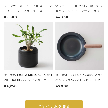
テープカッター イデアコ ステーシ
傘立て イデアコ 9本挿し傘立て ミ
ョナリー テープカッター ストーン
ニキューブ ストーンサンドカラー
サンドカラー 石調 ideaco Station
石調 ideaco Umbrella Stand CUB
¥5,500
¥4,730
ery tape cutter ストーンサンド
E ストーンサンドブラック
ブラック
藤田金属 FUJITA KINZOKU PLANT
藤田金属 FUJITA KINZOKU フライ
POT HACHI ハチ プランターポッ
パンジュウ&ハンドルセット L 24c
ト 3号 ブラック
m ガス火・IH対応 鉄フライパン
¥4,950
¥9,900
ウォルナット
全アイテムを見る