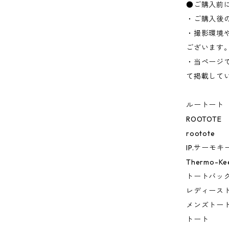
●ご購入前
・ご購入後
・撮影環境
ございます
・当ページ
て掲載して
ルートート
ROOTOTE
rootote
IP.サーモキ
Thermo-Ke
トートバッ
レディース
メンズトー
トート