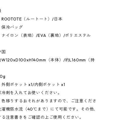
報
ROOTOTE（ルートート）/日本
：保冷バッグ
ナイロン（表地）/EVA（裏地）/ポリエステル
中国
120xD100xH140mm（本体）/約L160mm（持
0g
外側ポケット x1/内側ポケット x1
保冷剤を入れてお使いください。
：色移りするおそれがありますので、ご注意くださ
洗濯機弱水流（40℃まで）にて可能です。その他、
する注意書きをご確認の上ご使用ください。