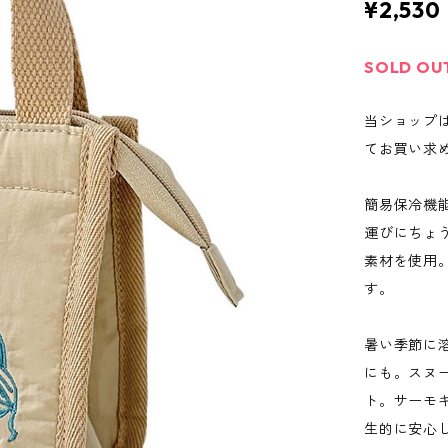
¥2,530
SOLD OU
当ショップ
てお買い求
簡易保冷機
運びにちょ
素材を使用
す。
暑い季節に
にも。スヌ
ト。サーモキ
生的に安心