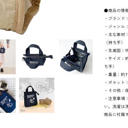
●商品の情
・ブランド：
・ジャンル
・主な素材：
（持ち手）
・生産国：
・サイズ：約W
ち手）
・重量：約7
・ポケット：
・その他：
・注意事項
い。洗濯は
商品に付属