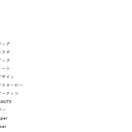
バッグ
コラボ
グッズ
トート
デザイン
ジスヌーピー
ピーナッツ
ANUTS
パー
eper
per