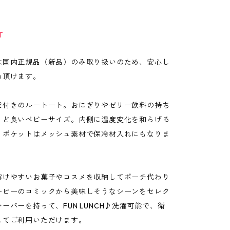
T
は国内正規品（新品）のみ取り扱いのため、安心し
め頂けます。
能付きのルートート。おにぎりやゼリー飲料の持ち
うど良いベビーサイズ。内側に温度変化を和らげる
。ポケットはメッシュ素材で保冷材入れにもなりま
溶けやすいお菓子やコスメを収納してポーチ代わり
ーピーのコミックから美味しそうなシーンをセレク
ーパーを持って、FUN LUNCH♪洗濯可能で、衛
してご利用いただけます。