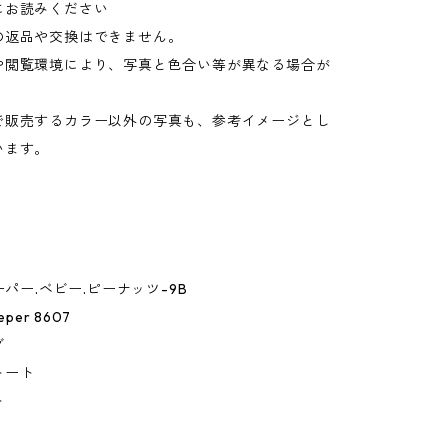
にお読みください
の返品や交換はできません。
や閲覧環境により、写真と色合い等が異なる場合が
。
で販売するカラー以外の写真も、参考イメージとし
います。
ーパー.ベビー.ピーナッツ-9B
eper 8607
グ
トート
ト