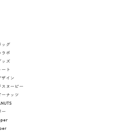
バッグ
コラボ
グッズ
トート
デザイン
ジスヌーピー
ピーナッツ
ANUTS
パー
eper
per