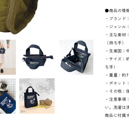
●商品の情
・ブランド：
・ジャンル
・主な素材：
（持ち手）
・生産国：
・サイズ：約W
ち手）
・重量：約7
・ポケット：
・その他：
・注意事項
い。洗濯は
商品に付属