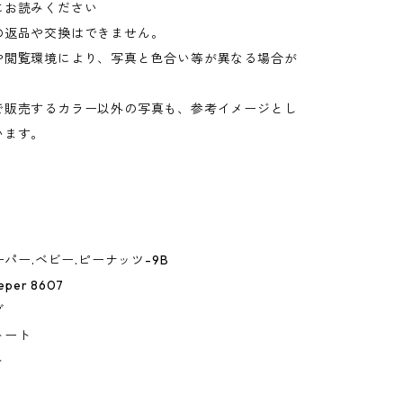
にお読みください
の返品や交換はできません。
や閲覧環境により、写真と色合い等が異なる場合が
。
で販売するカラー以外の写真も、参考イメージとし
います。
ーパー.ベビー.ピーナッツ-9B
eper 8607
グ
トート
ト