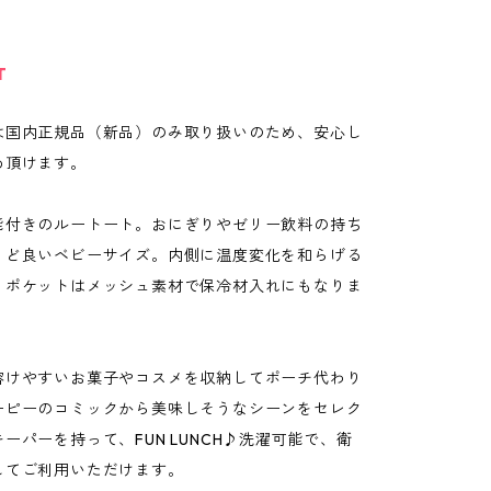
T
は国内正規品（新品）のみ取り扱いのため、安心し
め頂けます。
能付きのルートート。おにぎりやゼリー飲料の持ち
うど良いベビーサイズ。内側に温度変化を和らげる
。ポケットはメッシュ素材で保冷材入れにもなりま
溶けやすいお菓子やコスメを収納してポーチ代わり
ーピーのコミックから美味しそうなシーンをセレク
ーパーを持って、FUN LUNCH♪洗濯可能で、衛
してご利用いただけます。