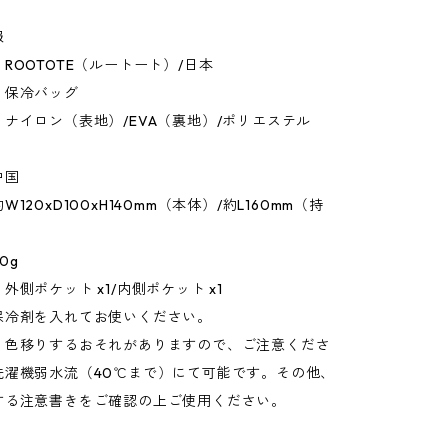
報
ROOTOTE（ルートート）/日本
：保冷バッグ
ナイロン（表地）/EVA（裏地）/ポリエステル
中国
120xD100xH140mm（本体）/約L160mm（持
0g
外側ポケット x1/内側ポケット x1
保冷剤を入れてお使いください。
：色移りするおそれがありますので、ご注意くださ
洗濯機弱水流（40℃まで）にて可能です。その他、
する注意書きをご確認の上ご使用ください。