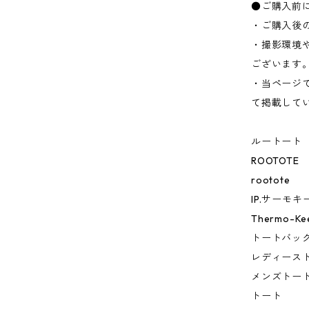
●ご購入前
・ご購入後
・撮影環境
ございます
・当ページ
て掲載して
ルートート
ROOTOTE
rootote
IP.サーモキ
Thermo-Ke
トートバッ
レディース
メンズトー
トート