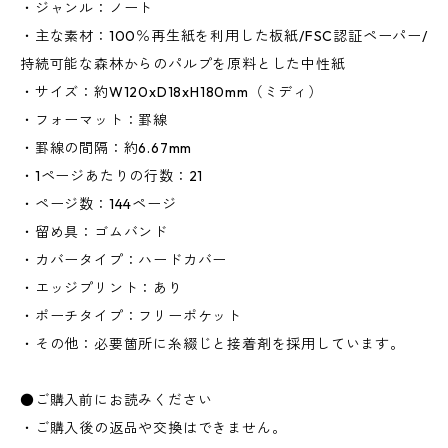
・ジャンル：ノート
・主な素材：100％再生紙を利用した板紙/FSC認証ペーパー/
持続可能な森林からのパルプを原料とした中性紙
・サイズ：約W120xD18xH180mm（ミディ）
・フォーマット：罫線
・罫線の間隔：約6.67mm
・1ページあたりの行数：21
・ページ数：144ページ
・留め具：ゴムバンド
・カバータイプ：ハードカバー
・エッジプリント：あり
・ポーチタイプ：フリーポケット
・その他：必要箇所に糸綴じと接着剤を採用しています。
●ご購入前にお読みください
・ご購入後の返品や交換はできません。