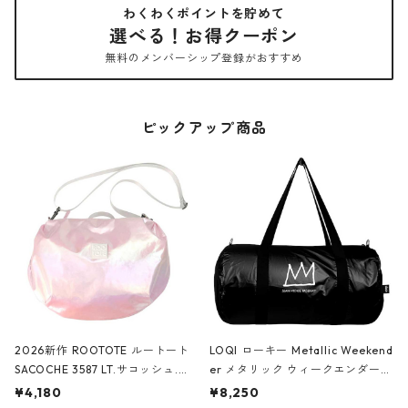
わくわくポイントを貯めて
選べる！お得クーポン
無料のメンバーシップ登録がおすすめ
ピックアップ商品
2026新作 ROOTOTE ルートート
LOQI ローキー Metallic Weekend
SACOCHE 3587 LT.サコッシュ.ル
er メタリック ウィークエンダー
ミエ-B ショルダーバッグ グロスピ
ボストンバッグ ショルダーバッグ
¥4,180
¥8,250
ンク
JEAN-MICHEL BASQUIAT/Crown