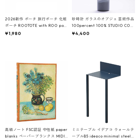
2026新作 ポーチ 旅行ポーチ 化粧
砂時計 ガラスのオブジェ 芸術作品
ポーチ ROOTOTE with ROO pou
100percent 100% STUDIO COH
ch 3532 ルートート WR.ポーチ.ラ
AKU Timeless 100パーセント ス
¥1,980
¥4,400
ミネート-W ピンク・ミント
タジオコハク タイムレス Gray グ
レー
高級ノート FSC認証 中性紙 paper
ミニテーブル イデアコ ウォールテ
blanks ペーパーブランクス MIDI
ーブルB5 ideaco minimal steel f