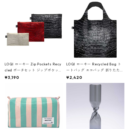
Black ジャン=ミッシェル・バスキ
ア/クラウン ブラック
LOQI ローキー Zip Pockets Recy
LOQI ローキー Recycled Bag ト
cled ポーチセット ジップポケット
ートバッグ エコバッグ 折りたたみ
ファスナーポーチ 撥水加工 トラベ
大きめ 撥水加工 収納ポーチ CRO
¥3,190
¥2,420
ルポーチ 化粧ポーチ 3点セット C
CODILE/Black クロコダイル/ブラ
ROCODILE/Black,Burgundy,Off
ック
White クロコダイル/ブラック、バ
ーガンディー、オフホワイト