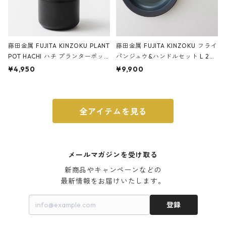
藤田金属 FUJITA KINZOKU PLANT
藤田金属 FUJITA KINZOKU フライ
POT HACHI ハチ プランターポッ
パンジュウ&ハンドルセット L 24c
ト 3号 ブラック
m ガス火・IH対応 鉄フライパン
¥4,950
¥9,900
ウォルナット
全アイテムを見る
メールマガジンを受け取る
新商品やキャンペーンなどの

最新情報をお届けいたします。
登録