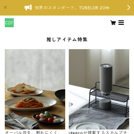
世界のスタンダード、TUBELOR 20th
推しアイテム特集
オーバル皿を、割れにくく、
ideacoが提案するスカルプチ