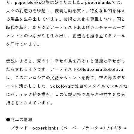
ら、paperblanksの旅は始まりました。paperblanksでは、
人々の創造力を喚起し、表現活動を支え、特別な瞬間を称え
る製品を生み出しています。芸術と文化を尊重しつつ、国と
時代を超え、あらゆるアーティストおよびカルチャームーブ
メントとのつながりを生み出し、創造力を掻き立てるツール
を届けています。
伝説によると、家の中に幸せの鳥を吊るすと健康と幸せがも
たらされるそうです。アーティストのNadezhda Sokolova
は、この古いロシアの民話からヒントを得て、空の鳥のデザ
インに活かしました。Sokolovaは独自のスタイルでシルク地
にバティック絵を描き、この伝説が持つ温かさや前向きな気
持ちをとらえています。
●商品の情報
・ブランド：paperblanks（ペーパーブランクス）/イギリス