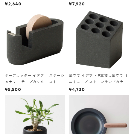
ハードカバー 罫線 ヴァン・ゴッホ
urniture WALL Table B5 ネイビー
¥2,640
¥7,920
の静物画
テープカッター イデアコ ステーシ
傘立て イデアコ 9本挿し傘立て ミ
ョナリー テープカッター ストーン
ニキューブ ストーンサンドカラー
サンドカラー 石調 ideaco Station
石調 ideaco Umbrella Stand CUB
¥5,500
¥4,730
ery tape cutter ストーンサンド
E ストーンサンドブラック
ブラック