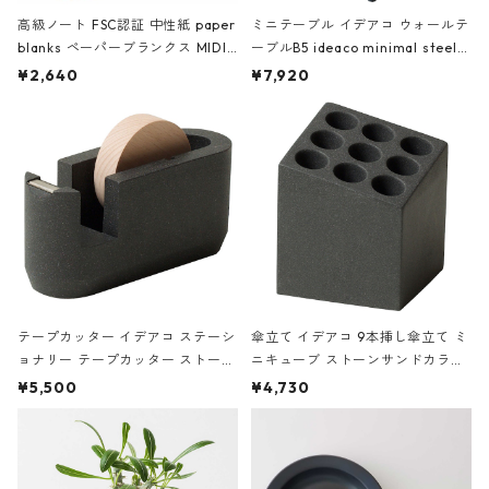
高級ノート FSC認証 中性紙 paper
ミニテーブル イデアコ ウォールテ
blanks ペーパーブランクス MIDI
ーブルB5 ideaco minimal steel f
ハードカバー 罫線 ヴァン・ゴッホ
urniture WALL Table B5 ネイビー
¥2,640
¥7,920
の静物画
テープカッター イデアコ ステーシ
傘立て イデアコ 9本挿し傘立て ミ
ョナリー テープカッター ストーン
ニキューブ ストーンサンドカラー
サンドカラー 石調 ideaco Station
石調 ideaco Umbrella Stand CUB
¥5,500
¥4,730
ery tape cutter ストーンサンド
E ストーンサンドブラック
ブラック