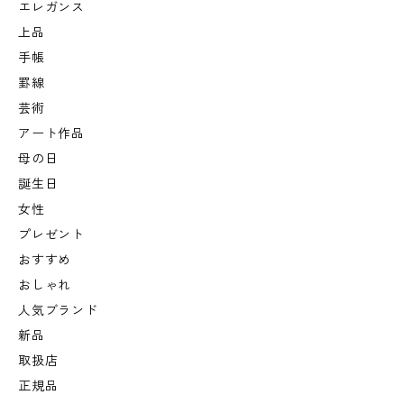
エレガンス
上品
手帳
罫線
芸術
アート作品
母の日
誕生日
女性
プレゼント
おすすめ
おしゃれ
人気ブランド
新品
取扱店
正規品