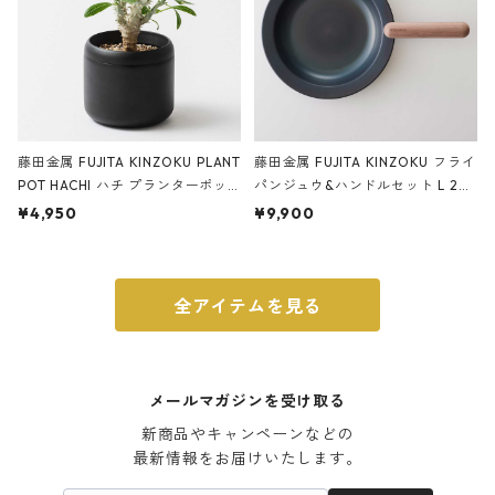
藤田金属 FUJITA KINZOKU PLANT
藤田金属 FUJITA KINZOKU フライ
POT HACHI ハチ プランターポッ
パンジュウ&ハンドルセット L 24c
ト 3号 ブラック
m ガス火・IH対応 鉄フライパン
¥4,950
¥9,900
ウォルナット
全アイテムを見る
メールマガジンを受け取る
新商品やキャンペーンなどの

最新情報をお届けいたします。