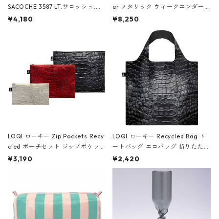
SACOCHE 3587 LT.サコッシュ.ル
er メタリック ウィークエンダー
ミエ-B ショルダーバッグ グロスピ
ボストンバッグ ショルダーバッグ
¥4,180
¥8,250
ンク
JEAN-MICHEL BASQUIAT/Crown
Black ジャン=ミッシェル・バスキ
ア/クラウン ブラック
LOQI ローキー Zip Pockets Recy
LOQI ローキー Recycled Bag ト
cled ポーチセット ジップポケット
ートバッグ エコバッグ 折りたたみ
ファスナーポーチ 撥水加工 トラベ
大きめ 撥水加工 収納ポーチ CRO
¥3,190
¥2,420
ルポーチ 化粧ポーチ 3点セット C
CODILE/Black クロコダイル/ブラ
ROCODILE/Black,Burgundy,Off
ック
White クロコダイル/ブラック、バ
ーガンディー、オフホワイト