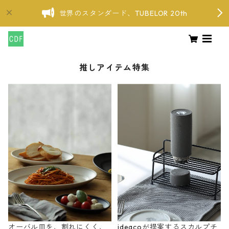
世界のスタンダード、TUBELOR 20th
推しアイテム特集
オーバル皿を、割れにくく、
ideacoが提案するスカルプチ