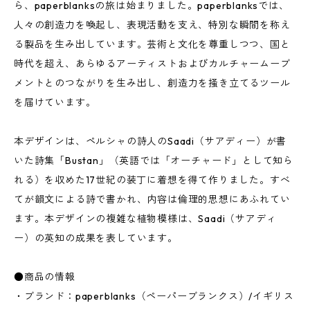
ら、paperblanksの旅は始まりました。paperblanksでは、
人々の創造力を喚起し、表現活動を支え、特別な瞬間を称え
る製品を生み出しています。芸術と文化を尊重しつつ、国と
時代を超え、あらゆるアーティストおよびカルチャームーブ
メントとのつながりを生み出し、創造力を掻き立てるツール
を届けています。
本デザインは、ペルシャの詩人のSaadi（サアディー）が書
いた詩集「Bustan」（英語では「オーチャード」として知ら
れる）を収めた17世紀の装丁に着想を得て作りました。すべ
てが韻文による詩で書かれ、内容は倫理的思想にあふれてい
ます。本デザインの複雑な植物模様は、Saadi（サアディ
ー）の英知の成果を表しています。
●商品の情報
・ブランド：paperblanks（ペーパーブランクス）/イギリス