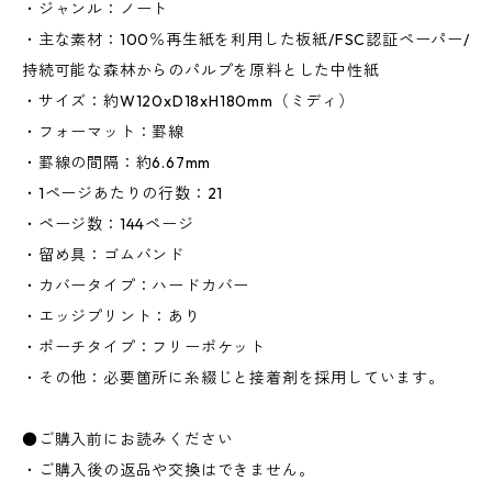
・ジャンル：ノート
・主な素材：100％再生紙を利用した板紙/FSC認証ペーパー/
持続可能な森林からのパルプを原料とした中性紙
・サイズ：約W120xD18xH180mm（ミディ）
・フォーマット：罫線
・罫線の間隔：約6.67mm
・1ページあたりの行数：21
・ページ数：144ページ
・留め具：ゴムバンド
・カバータイプ：ハードカバー
・エッジプリント：あり
・ポーチタイプ：フリーポケット
・その他：必要箇所に糸綴じと接着剤を採用しています。
●ご購入前にお読みください
・ご購入後の返品や交換はできません。