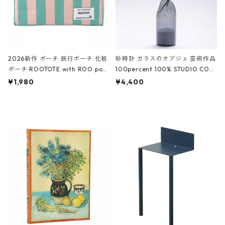
2026新作 ポーチ 旅行ポーチ 化粧
砂時計 ガラスのオブジェ 芸術作品
ポーチ ROOTOTE with ROO pou
100percent 100% STUDIO COH
ch 3532 ルートート WR.ポーチ.ラ
AKU Timeless 100パーセント ス
¥1,980
¥4,400
ミネート-W ピンク・ミント
タジオコハク タイムレス Gray グ
レー