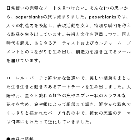
日常使いの完璧なノートを見つけたい。そんな1つの思いか
ら、paperblanksの旅は始まりました。paperblanksでは、
人々の創造力を喚起し、表現活動を支え、特別な瞬間を称え
る製品を生み出しています。芸術と文化を尊重しつつ、国と
時代を超え、あらゆるアーティストおよびカルチャームーブ
メントとのつながりを生み出し、創造力を掻き立てるツール
を届けています。
ローレル・バーチは鮮やかな色遣いで、美しい装飾をまとっ
た生き生きと動きのあるアートテーマを生み出しました。太
陽や月、星々と戯れる虹色の魚やスプレー状のカラフルな
花々を含め、金や銀によって細部まで輝き、鮮やかな彩色で
くっきりと描かれたバーチ作品の中で、彼女の天空のテーマ
は何年にもわたって進化していきました。
●商品の情報