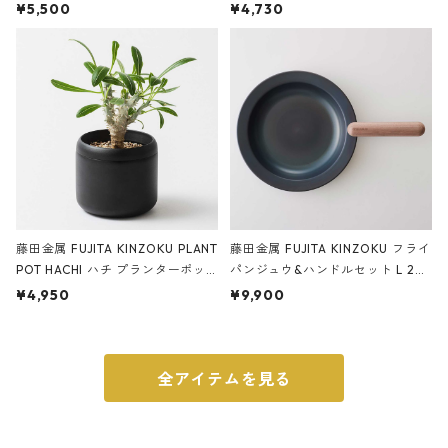
サンドカラー 石調 ideaco Station
石調 ideaco Umbrella Stand CUB
¥5,500
¥4,730
ery tape cutter ストーンサンド
E ストーンサンドブラック
ブラック
藤田金属 FUJITA KINZOKU PLANT
藤田金属 FUJITA KINZOKU フライ
POT HACHI ハチ プランターポッ
パンジュウ&ハンドルセット L 24c
ト 3号 ブラック
m ガス火・IH対応 鉄フライパン
¥4,950
¥9,900
ウォルナット
全アイテムを見る