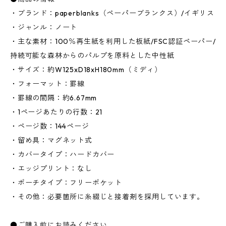
・ブランド：paperblanks（ペーパーブランクス）/イギリス
・ジャンル：ノート
・主な素材：100％再生紙を利用した板紙/FSC認証ペーパー/
持続可能な森林からのパルプを原料とした中性紙
・サイズ：約W125xD18xH180mm（ミディ）
・フォーマット：罫線
・罫線の間隔：約6.67mm
・1ページあたりの行数：21
・ページ数：144ページ
・留め具：マグネット式
・カバータイプ：ハードカバー
・エッジプリント：なし
・ポーチタイプ：フリーポケット
・その他：必要箇所に糸綴じと接着剤を採用しています。
●ご購入前にお読みください