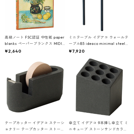
高級ノート FSC認証 中性紙 paper
ミニテーブル イデアコ ウォールテ
blanks ペーパーブランクス MIDI
ーブルB5 ideaco minimal steel f
ハードカバー 罫線 ヴァン・ゴッホ
urniture WALL Table B5 ネイビー
¥2,640
¥7,920
の静物画
テープカッター イデアコ ステーシ
傘立て イデアコ 9本挿し傘立て ミ
ョナリー テープカッター ストーン
ニキューブ ストーンサンドカラー