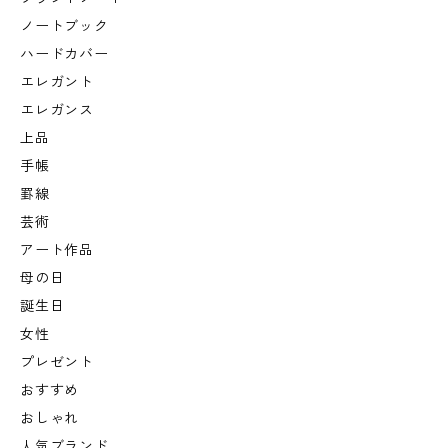
ノートブック
ハードカバー
エレガント
エレガンス
上品
手帳
罫線
芸術
アート作品
母の日
誕生日
女性
プレゼント
おすすめ
おしゃれ
人気ブランド