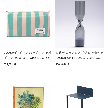
ROCODILE/Black,Burgundy,Off
ック
White クロコダイル/ブラック、バ
ーガンディー、オフホワイト
2026新作 ポーチ 旅行ポーチ 化粧
砂時計 ガラスのオブジェ 芸術作品
ポーチ ROOTOTE with ROO pou
100percent 100% STUDIO COH
ch 3532 ルートート WR.ポーチ.ラ
AKU Timeless 100パーセント ス
¥1,980
¥4,400
ミネート-W ピンク・ミント
タジオコハク タイムレス Gray グ
レー