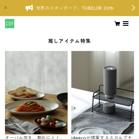
世界のスタンダード、TUBELOR 20th
推しアイテム特集
オーバル皿を、割れにくく、
ideacoが提案するスカルプチ