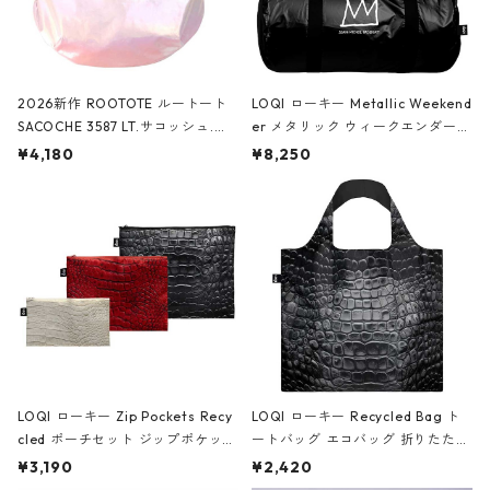
2026新作 ROOTOTE ルートート
LOQI ローキー Metallic Weekend
SACOCHE 3587 LT.サコッシュ.ル
er メタリック ウィークエンダー
ミエ-B ショルダーバッグ グロスピ
ボストンバッグ ショルダーバッグ
¥4,180
¥8,250
ンク
JEAN-MICHEL BASQUIAT/Crown
Black ジャン=ミッシェル・バスキ
ア/クラウン ブラック
LOQI ローキー Zip Pockets Recy
LOQI ローキー Recycled Bag ト
cled ポーチセット ジップポケット
ートバッグ エコバッグ 折りたたみ
ファスナーポーチ 撥水加工 トラベ
大きめ 撥水加工 収納ポーチ CRO
¥3,190
¥2,420
ルポーチ 化粧ポーチ 3点セット C
CODILE/Black クロコダイル/ブラ