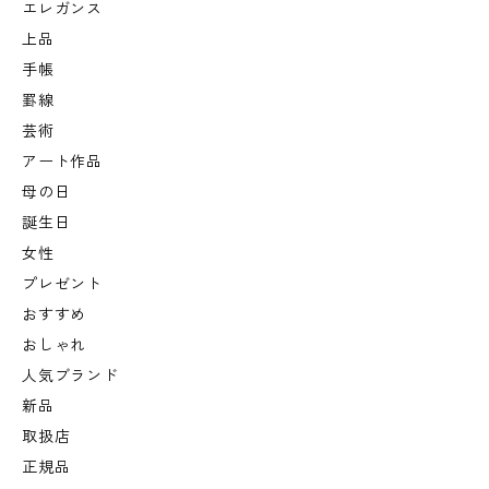
エレガンス
上品
手帳
罫線
芸術
アート作品
母の日
誕生日
女性
プレゼント
おすすめ
おしゃれ
人気ブランド
新品
取扱店
正規品