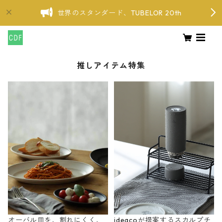
世界のスタンダード、TUBELOR 20th
推しアイテム特集
オーバル皿を、割れにくく、
ideacoが提案するスカルプチ