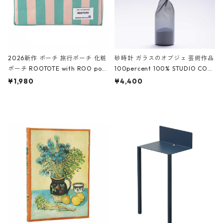
2026新作 ポーチ 旅行ポーチ 化粧
砂時計 ガラスのオブジェ 芸術作品
ポーチ ROOTOTE with ROO pou
100percent 100% STUDIO COH
ch 3532 ルートート WR.ポーチ.ラ
AKU Timeless 100パーセント ス
¥1,980
¥4,400
ミネート-W ピンク・ミント
タジオコハク タイムレス Gray グ
レー