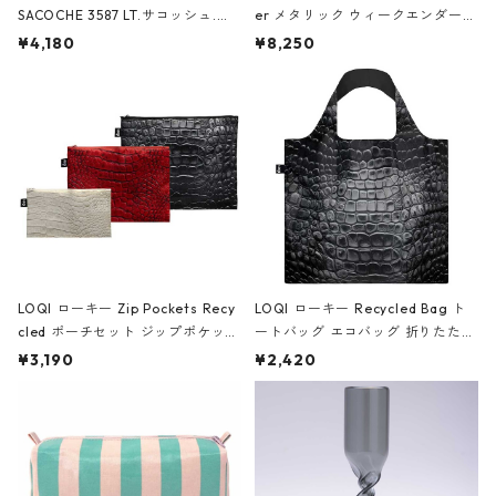
SACOCHE 3587 LT.サコッシュ.ル
er メタリック ウィークエンダー
ミエ-B ショルダーバッグ グロスピ
ボストンバッグ ショルダーバッグ
¥4,180
¥8,250
ンク
JEAN-MICHEL BASQUIAT/Crown
Black ジャン=ミッシェル・バスキ
ア/クラウン ブラック
LOQI ローキー Zip Pockets Recy
LOQI ローキー Recycled Bag ト
cled ポーチセット ジップポケット
ートバッグ エコバッグ 折りたたみ
ファスナーポーチ 撥水加工 トラベ
大きめ 撥水加工 収納ポーチ CRO
¥3,190
¥2,420
ルポーチ 化粧ポーチ 3点セット C
CODILE/Black クロコダイル/ブラ
ROCODILE/Black,Burgundy,Off
ック
White クロコダイル/ブラック、バ
ーガンディー、オフホワイト