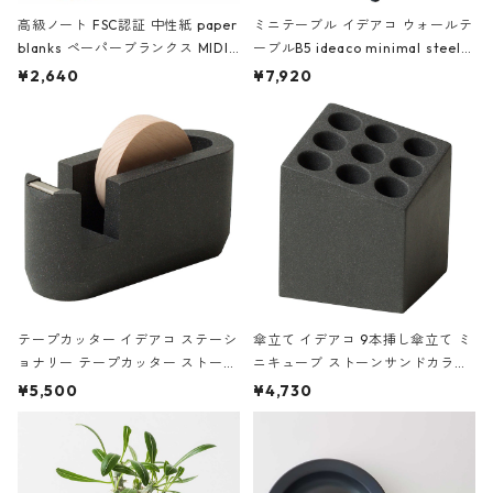
高級ノート FSC認証 中性紙 paper
ミニテーブル イデアコ ウォールテ
blanks ペーパーブランクス MIDI
ーブルB5 ideaco minimal steel f
ハードカバー 罫線 ヴァン・ゴッホ
urniture WALL Table B5 ネイビー
¥2,640
¥7,920
の静物画
テープカッター イデアコ ステーシ
傘立て イデアコ 9本挿し傘立て ミ
ョナリー テープカッター ストーン
ニキューブ ストーンサンドカラー
サンドカラー 石調 ideaco Station
石調 ideaco Umbrella Stand CUB
¥5,500
¥4,730
ery tape cutter ストーンサンド
E ストーンサンドブラック
ブラック