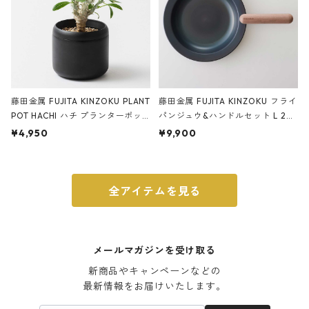
藤田金属 FUJITA KINZOKU PLANT
藤田金属 FUJITA KINZOKU フライ
POT HACHI ハチ プランターポッ
パンジュウ&ハンドルセット L 24c
ト 3号 ブラック
m ガス火・IH対応 鉄フライパン
¥4,950
¥9,900
ウォルナット
全アイテムを見る
メールマガジンを受け取る
新商品やキャンペーンなどの

最新情報をお届けいたします。