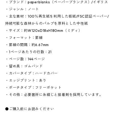
・ブランド：paperblanks（ペーパーブランクス）/イギリス
・ジャンル：ノート
・主な素材：100％再生紙を利用した板紙/FSC認証ペーパー/
持続可能な森林からのパルプを原料とした中性紙
・サイズ：約W120xD18xH180mm（ミディ）
・フォーマット：罫線
・罫線の間隔：約6.67mm
・1ページあたりの行数：21
・ページ数：144ページ
・留め具：ゴムバンド
・カバータイプ：ハードカバー
・エッジプリント：あり
・ポーチタイプ：フリーポケット
・その他：必要箇所に糸綴じと接着剤を採用しています。
●ご購入前にお読みください