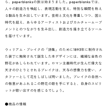
ら、paperblanksの旅は始まりました。paperblanksでは、
人々の創造力を喚起し、表現活動を支え、特別な瞬間を称え
る製品を生み出しています。芸術と文化を尊重しつつ、国と
時代を超え、あらゆるアーティストおよびカルチャームーブ
メントとのつながりを生み出し、創造力を掻き立てるツール
を届けています。
ウィリアム・ブレイクの「詩集」のために1893年に制作され
た装丁に触発されて誕生した本デザインには、繊細な金色の
野花があしらわれています。ロマン主義時代が生んだ偉大な
天才のひとりとされるブレイクは、天与の想像力を使い、メ
タファーとして花をしばしば用いました。ブレイクの自然へ
の敬意があふれるこの野花の歌を手にすると、自身のスピリ
ットが歌い出すのを感じるでしょう。
●商品の情報